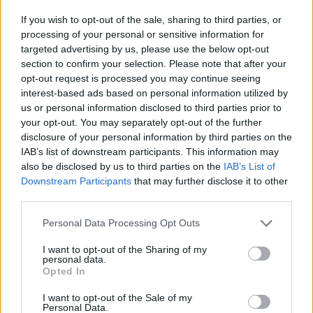
splatała się w jego przypadku z inteligencją i
If you wish to opt-out of the sale, sharing to third parties, or
przebiegłością, co czyniło go człowiekiem
processing of your personal or sensitive information for
naprawdę niebezpiecznym dla otoczenia.
targeted advertising by us, please use the below opt-out
section to confirm your selection. Please note that after your
opt-out request is processed you may continue seeing
Czytaj także:
interest-based ads based on personal information utilized by
Nel Rawlison – charakterystyka
us or personal information disclosed to third parties prior to
W pustyni i w puszczy – czas i miejsce
your opt-out. You may separately opt-out of the further
disclosure of your personal information by third parties on the
akcji
IAB’s list of downstream participants. This information may
Opis Baobabu z powieści W pustyni i
also be disclosed by us to third parties on the
IAB’s List of
w puszczy
Downstream Participants
that may further disclose it to other
third parties.
Napisz list Nel do swojego ojca na
podstawie powieści W pustyni i w
Personal Data Processing Opt Outs
puszczy
I want to opt-out of the Sharing of my
personal data.
Opted In
Kategorie
opracowania
I want to opt-out of the Sale of my
Tagi
W pustyni i w puszczy - opracowanie
Personal Data.