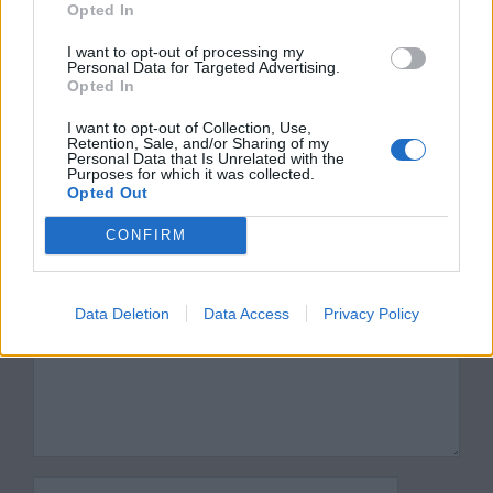
Opted In
Mea – charakterystyka
I want to opt-out of processing my
Opis Port-Said w powieści Pustyni i w
Personal Data for Targeted Advertising.
Opted In
puszczy
I want to opt-out of Collection, Use,
Retention, Sale, and/or Sharing of my
Dodaj komentarz
Personal Data that Is Unrelated with the
Purposes for which it was collected.
Opted Out
Komentarz
CONFIRM
Data Deletion
Data Access
Privacy Policy
Nazwa