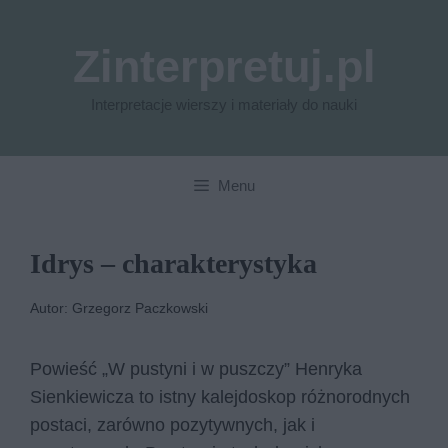
Przejdź
do
Zinterpretuj.pl
treści
Interpretacje wierszy i materiały do nauki
Menu
Idrys – charakterystyka
Autor: Grzegorz Paczkowski
Powieść „W pustyni i w puszczy” Henryka
Sienkiewicza to istny kalejdoskop różnorodnych
postaci, zarówno pozytywnych, jak i