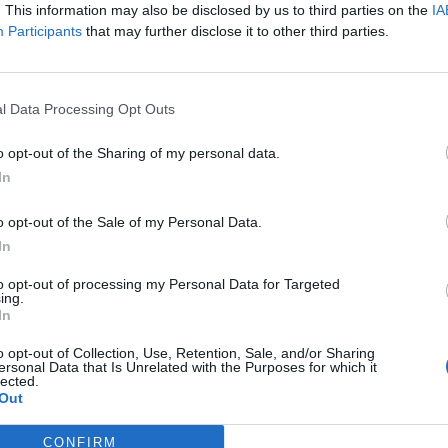
. This information may also be disclosed by us to third parties on the
IA
Participants
that may further disclose it to other third parties.
l Data Processing Opt Outs
amy w dalszą drogę, a ja jeszcze nawet nie jestem
o opt-out of the Sharing of my personal data.
In
y, bo mam Ci jeszcze dużo więcej do opowiedzenia!
o opt-out of the Sale of my Personal Data.
In
to opt-out of processing my Personal Data for Targeted
ing.
In
o opt-out of Collection, Use, Retention, Sale, and/or Sharing
ersonal Data that Is Unrelated with the Purposes for which it
lected.
Out
CONFIRM