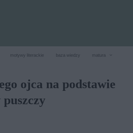
motywy literackie
baza wiedzy
matura
jego ojca na podstawie
w puszczy