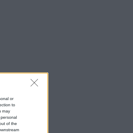
sonal or
ection to
ou may
 personal
out of the
 downstream