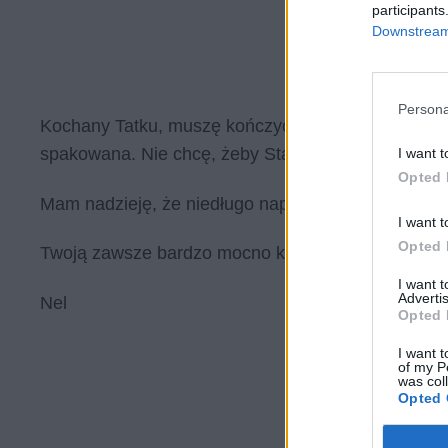
participants
Downstream 
Persona
Kochany Tatku, muszę kończyć, bo niedługo wyrusz
spakowana. Nie chcę, żeby Staś się gniewał.
I want t
Opted 
Mam nadzieję, że niedługo naprawdę się zobaczym
I want t
Opted 
Twoją zawsze bardzo mocno kochająca córeczka
I want 
Advertis
Nel
Opted 
I want t
of my P
was col
Opted 