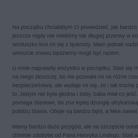
Na początku chciałabym Ci powiedzieć, jak bardzo 
jeszcze nigdy nie mieliśmy tak długiej przerwy w 
serduszko kroi mi się z tęsknoty. Mam jednak nadzi
wreszcie znowu będziemy mogli być razem.
U mnie naprawdę wszystko w porządku, Staś się m
na niego złoszczę, bo nie pozwala mi na różne rze
bezpieczeństwa, ale wydaje mi się, że i tak trochę
to, żebym nie była głodna i żeby Saba miał co jeść.
pomaga Stasiowi, bo zna lepiej dżunglę afrykańską
pobliżu Stasia. Oboje są bardzo fajni, a Mea nawe
Mamy bardzo dużo przygód, ale na szczęście ostatni
chininie zdobytej od Pana Henryka Lindego, Staś wy