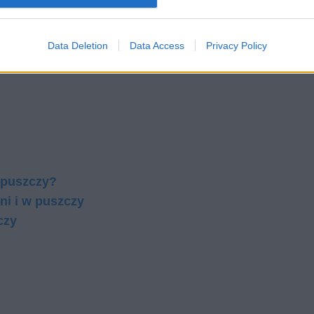
Data Deletion
Data Access
Privacy Policy
 puszczy?
ni i w puszczy
czy