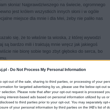
iłam słonia! Najprawdziwszego na świecie, ogromnego
pewno jest królem wszystkich innych słoni i w ogóle
cjalne miejsce dla mnie i dla Mei, żeby nie paliło nas
azało się, że to właśnie ta wioska, z której wywodzi
taj są bardzo mili i traktują mnie wręcz jak jakiegoś
iście nie biorę sobie tego zbyt głęboko do serca, bo
domu.
j.pl -
Do Not Process My Personal Information
to opt-out of the sale, sharing to third parties, or processing of your per
formation for targeted advertising by us, please use the below opt-out s
r selection. Please note that after your opt-out request is processed y
eing interest-based ads based on personal information utilized by us or
disclosed to third parties prior to your opt-out. You may separately opt-
losure of your personal information by third parties on the IAB’s list of