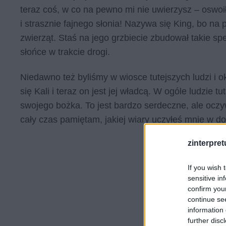
teraz coś, w co na pewno mi nie uwierzysz – oswo
i strasznie fajnego słonia! Nazywa się King, bo na 
zwierząt. Staś na jego grzbiecie zbudował takie spe
słońce w trakcie drogi.
Niedawno też byliśmy w wiosce tutejszych ludzi i ok
się Kali i teraz on jest jej władcą. W ogóle ludzie tu
swojego bożka. To jest bardzo serdeczne, ale oczyw
cały czas pamiętam, jakiej wiary uczyłeś mnie w 
zinterpretu
If you wish 
sensitive in
confirm you
continue se
information 
further disc