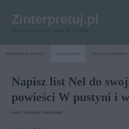
Przejdź
do
Zinterpretuj.pl
treści
Interpretacje wierszy i materiały do nauki
interpretacje wierszy
opracowania
streszczenia lektur
Napisz list Nel do swo
powieści W pustyni i 
Autor: Grzegorz Paczkowski