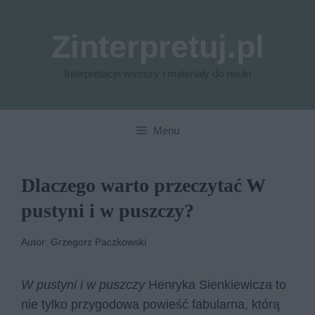
Przejdź
do
Zinterpretuj.pl
treści
Interpretacje wierszy i materiały do nauki
Menu
Dlaczego warto przeczytać W
pustyni i w puszczy?
Autor: Grzegorz Paczkowski
W pustyni i w puszczy
Henryka Sienkiewicza to
nie tylko przygodowa powieść fabularna, którą