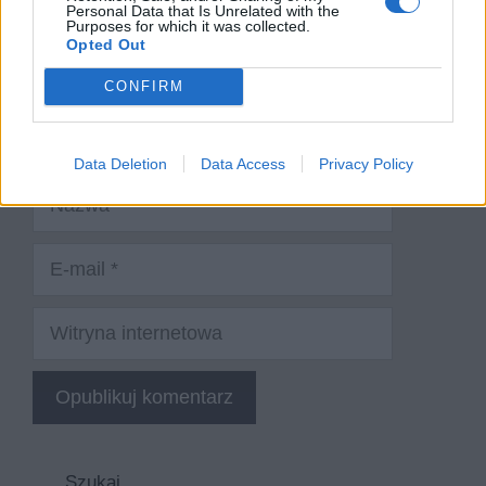
Personal Data that Is Unrelated with the
Purposes for which it was collected.
Opted Out
CONFIRM
Data Deletion
Data Access
Privacy Policy
Nazwa
E-
mail
Witryna
internetowa
Szukaj