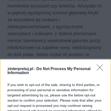
momentów wzruszeń czy śmiechu. Wszystko to
w pięknej egzotycznej scenerii głębokiej Afryki
ze wszystkimi jej urokami i
niebezpieczeństwami, z egzotycznymi
zwierzętami i roślinami, z dzikimi plemionami.
Henryk Sienkiewicz wywindował gatunek prozy
młodzieżowej na zupełnie nowy, niedościgniony
do dziś pułap. Warto czytać
W pustyni i w
puszczy,
ponieważ jest to zdecydowanie książka
jedyna w swoim rodzaju.
zinterpretuj.pl -
Do Not Process My Personal
Information
Czytaj także:
If you wish to opt-out of the sale, sharing to third parties, or
Nel Rawlison – charakterystyka
processing of your personal or sensitive information for
Opis Port-Said w powieści Pustyni i w
targeted advertising by us, please use the below opt-out
section to confirm your selection. Please note that after your
puszczy
opt-out request is processed you may continue seeing
Opis Baobabu z powieści W pustyni i
interest-based ads based on personal information utilized by