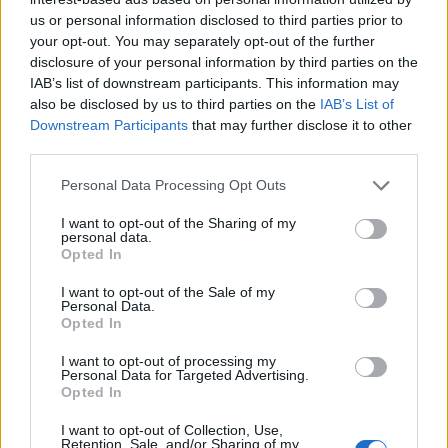
w puszczy
us or personal information disclosed to third parties prior to
your opt-out. You may separately opt-out of the further
Napisz list Nel do swojego ojca na
disclosure of your personal information by third parties on the
podstawie powieści W pustyni i w
IAB’s list of downstream participants. This information may
puszczy
also be disclosed by us to third parties on the
IAB’s List of
Downstream Participants
that may further disclose it to other
third parties.
Kategorie
opracowania
Personal Data Processing Opt Outs
Tagi
W pustyni i w puszczy - opracowanie
I want to opt-out of the Sharing of my
Mahdi – charakterystyka
personal data.
Opted In
W pustyni i w puszczy – główne wątki
I want to opt-out of the Sale of my
Personal Data.
Dodaj komentarz
Opted In
I want to opt-out of processing my
Komentarz
Personal Data for Targeted Advertising.
Opted In
I want to opt-out of Collection, Use,
Retention, Sale, and/or Sharing of my