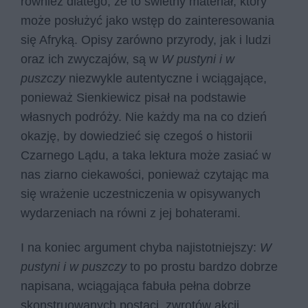
również dlatego, że to świetny materiał, który
może posłużyć jako wstęp do zainteresowania
się Afryką. Opisy zarówno przyrody, jak i ludzi
oraz ich zwyczajów, są w
W pustyni i w
puszczy
niezwykle autentyczne i wciągające,
ponieważ Sienkiewicz pisał na podstawie
własnych podróży. Nie każdy ma na co dzień
okazję, by dowiedzieć się czegoś o historii
Czarnego Lądu, a taka lektura może zasiać w
nas ziarno ciekawości, ponieważ czytając ma
się wrażenie uczestniczenia w opisywanych
wydarzeniach na równi z jej bohaterami.
I na koniec argument chyba najistotniejszy:
W
pustyni i w puszczy
to po prostu bardzo dobrze
napisana, wciągająca fabuła pełna dobrze
skonstruowanych postaci, zwrotów akcji,