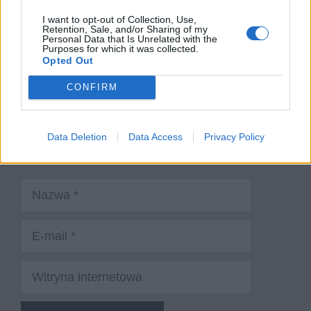
Komentarz
I want to opt-out of Collection, Use,
Retention, Sale, and/or Sharing of my
Personal Data that Is Unrelated with the
Purposes for which it was collected.
Opted Out
CONFIRM
Data Deletion
Data Access
Privacy Policy
Nazwa
E-
mail
Witryna
internetowa