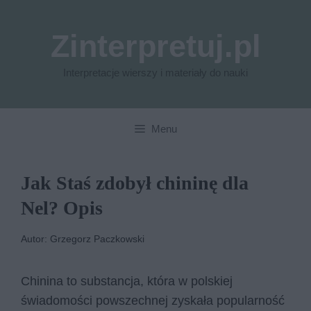
Przejdź
do
Zinterpretuj.pl
treści
Interpretacje wierszy i materiały do nauki
Menu
Jak Staś zdobył chininę dla
Nel? Opis
Autor: Grzegorz Paczkowski
Chinina to substancja, która w polskiej
świadomości powszechnej zyskała popularność