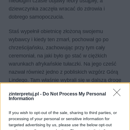
niedługim czasie objawy febry ustąpiły, a
dziewczynka zaczęła wracać do zdrowia i
dobrego samopoczucia.
Staś wypełnił obietnicę złożoną swojemu
wybawcy i kiedy ten zmarł, pochował go po
chrześcijańsku, zachowując przy tym cały
ceremoniał, na jaki było go stać w ciężkich
warunkach afrykańskie tułaczki. Na jego cześć
nazwał również jedno z pobliskich wzgórz Górą
Lindego. Tam właśnie wybrali się w dalszą drogę
Staś oraz Nel, a także ich czarnoskórzy
zinterpretuj.pl -
Do Not Process My Personal
przyjaciele, Mea oraz jej ukochany
Kali
.
Information
Czytaj także:
If you wish to opt-out of the sale, sharing to third parties, or
W pustyni i w puszczy – czas i miejsce
processing of your personal or sensitive information for
targeted advertising by us, please use the below opt-out
akcji