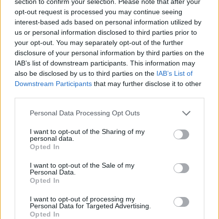
section to confirm your selection. Please note that after your
Opis Baobabu z powieści W pustyni i
opt-out request is processed you may continue seeing
w puszczy
interest-based ads based on personal information utilized by
us or personal information disclosed to third parties prior to
Opis Góry Lindego W pustyni i w
your opt-out. You may separately opt-out of the further
puszczy
disclosure of your personal information by third parties on the
Napisz list do Stasia Tarkowskiego
IAB’s list of downstream participants. This information may
also be disclosed by us to third parties on the
IAB’s List of
Downstream Participants
that may further disclose it to other
Kategorie
third parties.
opracowania
Tagi
W pustyni i w puszczy - opracowanie
Personal Data Processing Opt Outs
Opis goryla z powieści W pustyni i w
I want to opt-out of the Sharing of my
personal data.
puszczy Henryka Sienkiewicza
Opted In
Napisz list Nel do swojego ojca na podstawie
I want to opt-out of the Sale of my
Personal Data.
powieści W pustyni i w puszczy
Opted In
I want to opt-out of processing my
Dodaj komentarz
Personal Data for Targeted Advertising.
Opted In