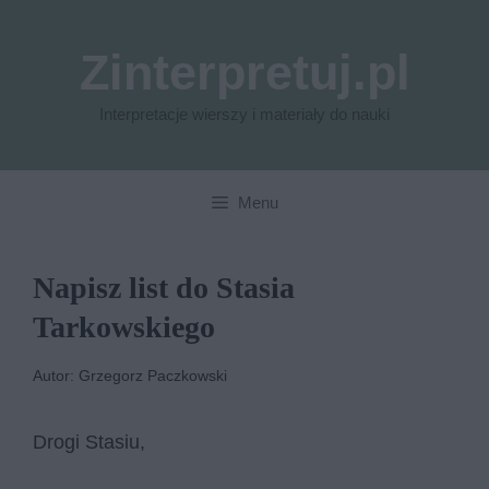
Przejdź
do
Zinterpretuj.pl
treści
Interpretacje wierszy i materiały do nauki
Menu
Napisz list do Stasia
Tarkowskiego
Autor: Grzegorz Paczkowski
Drogi Stasiu,