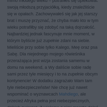
mimo młodego wieku – potrafiłeś się opiekować
swoją młodszą przyjaciółką, kiedy znaleźliście
się w opałach. Zachowywałeś się jak jej starszy
brat i muszę przyznać, że chyba mało kto w tym
wieku potrafiłby się zdobyć na taką dojrzałość.
Najbardziej jednak fascynuje mnie moment, w
którym byliście już zupełnie zdani na siebie.
Mieliście przy sobie tylko Kalego, Meę oraz psa
Sabę. Dla niejednego mojego rówieśnika
przerażająca jest wizja zostania samemu w
domu na weekend, a Wy daliście sobie radę
sami przez tyle miesięcy i to na zupełnie obcym
kontynencie! W dodatku zagrażało Wam tam
tyle niebezpieczeństw! Nie chcę już nawet
wspominać o wyznawcach
Mahdiego
, ale
przecież Afryka pełna jest niebezpiecznych,