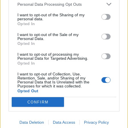
W pustyni i w puszczy – główne wątki
Personal Data Processing Opt Outs
Czy warto przeczytać w pustyni i w
I want to opt-out of the Sharing of my
puszczy?
personal data.
Opted In
Najciekawsza przygoda z powieści
pt. W pustyni i w puszczy
I want to opt-out of the Sale of my
Personal Data.
Opted In
Kategorie
opracowania
I want to opt-out of processing my
Personal Data for Targeted Advertising.
Tagi
W pustyni i w puszczy - opracowanie
Opted In
Napisz list Nel do swojego ojca na podstawie
I want to opt-out of Collection, Use,
Retention, Sale, and/or Sharing of my
powieści W pustyni i w puszczy
Personal Data that Is Unrelated with the
Purposes for which it was collected.
Moja przygoda w puszczy ze Stasiem i Nel –
Opted Out
wymyśl i napisz swoją przygodę w pustyni i w
CONFIRM
puszczy
Dodaj komentarz
Data Deletion
Data Access
Privacy Policy