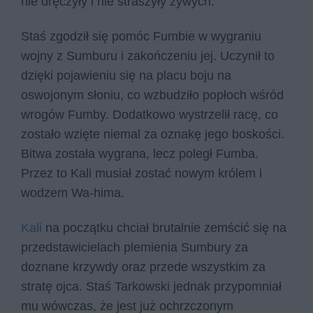
nie dręczyły i nie straszyły żywych.
Staś zgodził się pomóc Fumbie w wygraniu
wojny z Sumburu i zakończeniu jej. Uczynił to
dzięki pojawieniu się na placu boju na
oswojonym słoniu, co wzbudziło popłoch wśród
wrogów Fumby. Dodatkowo wystrzelił racę, co
zostało wzięte niemal za oznakę jego boskości.
Bitwa została wygrana, lecz poległ Fumba.
Przez to Kali musiał zostać nowym królem i
wodzem Wa-hima.
Kali
na początku chciał brutalnie zemścić się na
przedstawicielach plemienia Sumbury za
doznane krzywdy oraz przede wszystkim za
stratę ojca. Staś Tarkowski jednak przypomniał
mu wówczas, że jest już ochrzczonym