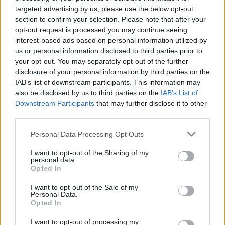
targeted advertising by us, please use the below opt-out
section to confirm your selection. Please note that after your
opt-out request is processed you may continue seeing
interest-based ads based on personal information utilized by
us or personal information disclosed to third parties prior to
your opt-out. You may separately opt-out of the further
disclosure of your personal information by third parties on the
IAB’s list of downstream participants. This information may
also be disclosed by us to third parties on the
IAB’s List of
Downstream Participants
that may further disclose it to other
Cała przygoda w wiosce Wa-hima jest świetnym
third parties.
dowodem na zmysł reporterski Henryka
Personal Data Processing Opt Outs
Sienkiewicza. Podróżując przez Afrykę na
pewno niejednokrotnie miał okazję do odwiedzin
I want to opt-out of the Sharing of my
personal data.
w podobnych fascynujących i niebezpiecznych
Opted In
miejscach. Być może nawet któraś z tych
I want to opt-out of the Sale of my
odwiedzin była bezpośrednią inspiracją do
Personal Data.
Opted In
napisania rozdziałów, w których Staś i
Nel
zaprzyjaźniają się z plemieniem Wa-hima i
I want to opt-out of processing my