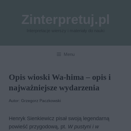
Przejdź
do
Zinterpretuj.pl
treści
Interpretacje wierszy i materiały do nauki
Menu
Opis wioski Wa-hima – opis i
najważniejsze wydarzenia
Autor: Grzegorz Paczkowski
Henryk Sienkiewicz pisał swoją legendarną
powieść przygodową, pt.
W pustyni i w