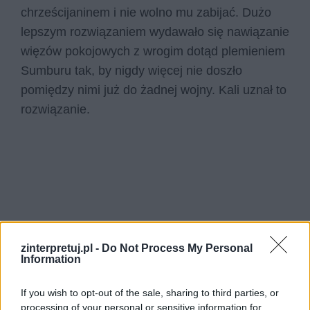
chrześcijaninem i nie wolno mu zabijać. Dużo
lepszym rozwiązaniem wydawało się nawiązanie
więzów pokojowych z wrogim dotąd plemieniem
Sumburu tak, by nigdy więcej nie doszło
pomiędzy nimi już do żadnej wojny. Kali uznał to
rozwiązanie.
zinterpretuj.pl -
Do Not Process My Personal
Information
If you wish to opt-out of the sale, sharing to third parties, or
processing of your personal or sensitive information for