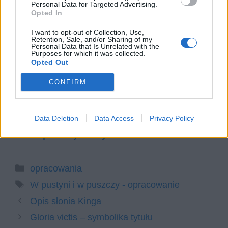
Personal Data for Targeted Advertising.
walczą z Sumburu.
Opted In
I want to opt-out of Collection, Use,
Czytaj także:
Retention, Sale, and/or Sharing of my
Personal Data that Is Unrelated with the
Opis Port-Said w powieści Pustyni i w
Purposes for which it was collected.
Opted Out
puszczy
W pustyni i w puszczy – bohaterowie
CONFIRM
Spotkanie z lwem W pustyni i w
puszczy – opis przygody
Data Deletion
Data Access
Privacy Policy
Opis goryla z powieści W pustyni i w
puszczy Henryka Sienkiewicza
Kategorie
opracowania
Tagi
W pustyni i w puszczy - opracowanie
Opis słonia Kinga
Gloria victis – symbolika tytułu