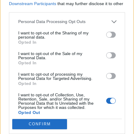
wszystko jest możliwe. Nigdy więc nie należy
Downstream Participants
that may further disclose it to other
tracić nadziei, bo w każdej sekundzie życia nasz
third parties.
los może się odmienić o sto osiemdziesiąt
Personal Data Processing Opt Outs
stopni, chociaż nieraz wydaje się to niemożliwe
I want to opt-out of the Sharing of my
lub nieprawdopodobne.
personal data.
Opted In
I want to opt-out of the Sale of my
Personal Data.
Opted In
I want to opt-out of processing my
Personal Data for Targeted Advertising.
Opted In
I want to opt-out of Collection, Use,
Retention, Sale, and/or Sharing of my
Personal Data that Is Unrelated with the
Purposes for which it was collected.
Opted Out
CONFIRM