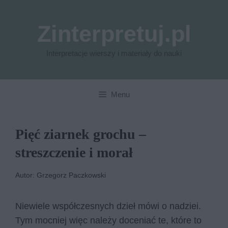
Przejdź
do
Zinterpretuj.pl
treści
Interpretacje wierszy i materiały do nauki
Menu
Pięć ziarnek grochu –
streszczenie i morał
Autor: Grzegorz Paczkowski
Niewiele współczesnych dzieł mówi o nadziei.
Tym mocniej więc należy doceniać te, które to