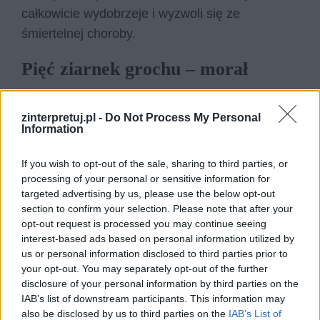
całkowicie wydobrzeje i wyzwoli się ze
śmiertelnej choroby.
Pięć ziarnek grochu – morał
Pięć ziarnek grochu
to przepiękna baśń o
zinterpretuj.pl -
Do Not Process My Personal
nadziei oraz o tym, że czasem wystarczy jeden
Information
bardzo niewielki i niepozorny gest, by odmienić
całe nasze życie. W tym przypadku obserwacja
If you wish to opt-out of the sale, sharing to third parties, or
processing of your personal or sensitive information for
kiełkującego i rosnącego w szparze od okna
targeted advertising by us, please use the below opt-out
grochu, daje śmiertelnie chorej dziewczynce
section to confirm your selection. Please note that after your
ogromną wolę do walki z chorobą, która
opt-out request is processed you may continue seeing
interest-based ads based on personal information utilized by
stopniowo degradowała jej ciało od dłuższego
us or personal information disclosed to third parties prior to
czasu. Skoro jednak delikatna roślina była w
your opt-out. You may separately opt-out of the further
stanie wykiełkować w tak niesprzyjających
disclosure of your personal information by third parties on the
IAB’s list of downstream participants. This information may
warunkach jak szczelina w oknie, to chyba
also be disclosed by us to third parties on the
IAB’s List of