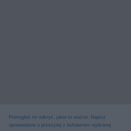
Pomogłeś mi odkryć, jakie to ważne. Napisz
opowiadanie o przeżytej z bohaterem wybranej