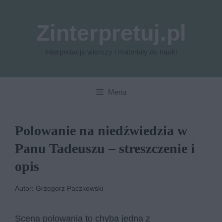
Przejdź
do
Zinterpretuj.pl
treści
Interpretacje wierszy i materiały do nauki
Menu
Polowanie na niedźwiedzia w
Panu Tadeuszu – streszczenie i
opis
Autor: Grzegorz Paczkowski
Scena polowania to chyba jedna z