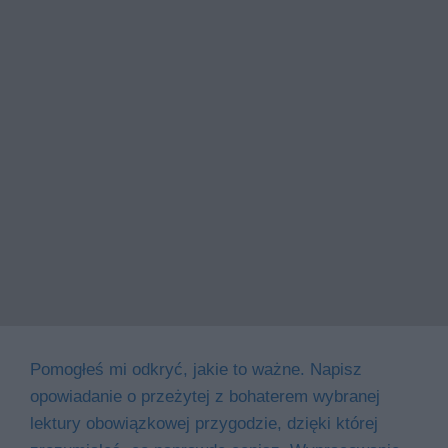
Pomogłeś mi odkryć, jakie to ważne. Napisz
opowiadanie o przeżytej z bohaterem wybranej
lektury obowiązkowej przygodzie, dzięki której