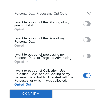
third parties.
Personal Data Processing Opt Outs
I want to opt-out of the Sharing of my
personal data.
Opted In
I want to opt-out of the Sale of my
Czytaj także:
Personal Data.
Opted In
Gerwazy Rębajło – charakterystyka
Jak wy­bo­ry czło­wie­ka wpły­wa­ją na
I want to opt-out of processing my
Personal Data for Targeted Advertising.
jego ży­cie? Roz­waż pro­blem, od­wo­łu­
Opted In
jąc się do frag­men­tu Pana Tadeusza,
I want to opt-out of Collection, Use,
Retention, Sale, and/or Sharing of my
ca­łe­go utwo­ru Ada­ma Mic­kie­wi­cza
Personal Data that Is Unrelated with the
Purposes for which it was collected.
oraz do wy­bra­ne­go tek­stu kul­tu­ry.
Opted Out
W jakim celu literatura ukazuje
wyidealizowany obraz danej
CONFIRM
społeczności? Omów zagadnienie na