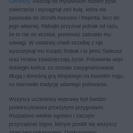
Gerwazy
. Rozciął od myśliwskim nożem pysk
zwierzęcia i wyciągnął zeń kulę, która nie
pasowała do strzelb Asesora i Rejenta, lecz do
jego własnej. Rębajło przyznał jednak od razu,
że to nie on strzelał, ponieważ zabrakło mu
odwagi. W ostatniej chwili strzelbę z rąk
wyszarpnął mu Ksiądz Robak i to jemu Tadeusz
oraz Hrabia zawdzięczają życie. Polowanie więc
dobiegło końca, co zostało zasygnalizowane
długą i donośną grą Wojskiego na bawolim rogu,
co stanowiło tradycję udanego polowania.
Wszyscy uczestnicy wyprawy byli bardzo
podekscytowani przeżytymi przygodami.
Rozpalono wielkie ognisko i zaczęto
przyrządzać bigos, którym posilili się wszyscy
zmęczeni polowaniem. Dyskutowano,