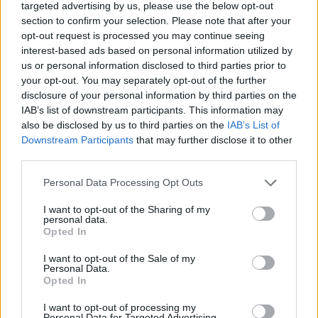
targeted advertising by us, please use the below opt-out
narodu tak mężnych i odważnych jednostek jak
section to confirm your selection. Please note that after your
Jan Skrzetuski czy Michał Wołodyjowski.
opt-out request is processed you may continue seeing
Oczywiście Sienkiewicz jest znany ze swojej
interest-based ads based on personal information utilized by
us or personal information disclosed to third parties prior to
skłonności do idealizacji. Wiemy dobrze, że w
your opt-out. You may separately opt-out of the further
każdym narodzie, w każdej społeczności
disclosure of your personal information by third parties on the
zdarzają się zarówno ludzie mądrzy i szlachetni,
IAB’s list of downstream participants. This information may
also be disclosed by us to third parties on the
IAB’s List of
jak i ci nieuczciwi i podli.
Downstream Participants
that may further disclose it to other
third parties.
Sienkiewicz skupił się jednak na tych dobrych
stronach polskiej natury. Pisał „ku pokrzepieniu
Personal Data Processing Opt Outs
serc”, w swoich dziełach więc wspominał i
I want to opt-out of the Sharing of my
personal data.
opisywał te zdarzenia, które miały uwznioślać
Opted In
Polaków i przypominać im, jak wielkich mają
I want to opt-out of the Sale of my
przodków, którzy z niejednego
Personal Data.
Opted In
niebezpieczeństwa potrafili swoją ojczyznę
wybronić. Taka idealizacja miała szczególny
I want to opt-out of processing my
Personal Data for Targeted Advertising.