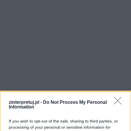
Niektórzy z nich, jak Longinus Podbipięta,
zinterpretuj.pl -
Do Not Process My Personal
Information
oddają życie w słusznej sprawie.
Czytając
Ogniem i mieczem
trudno nie wzruszyć
If you wish to opt-out of the sale, sharing to third parties, or
się inie poczuć dumy z przynależności do
processing of your personal or sensitive information for