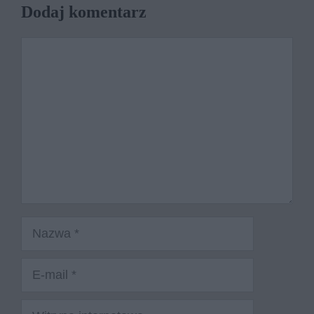
Dodaj komentarz
Komentarz
Nazwa
E-
mail
Witryna