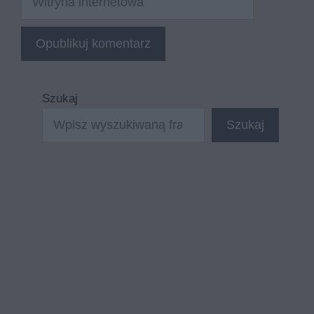
internetowa
Szukaj
Szukaj