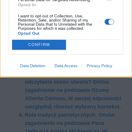
wpływ na ducha narodowego w czasie zaborów.
Opted In
Pozostaje zresztą kanoniczną literaturą po dziś
I want to opt-out of Collection, Use,
dzień.
Retention, Sale, and/or Sharing of my
Personal Data that Is Unrelated with the
Purposes for which it was collected.
Czytaj także:
Opted Out
Motyw ojczyzny w literaturze –
CONFIRM
konteksty z różnych epok
Bohaterowie dynamiczni – przykłady w
literaturze różnych epok
Data Deletion
Data Access
Privacy Policy
Jakie znaczenie ma tytuł dla
odczytania sensu utworu? Omów
zagadnienie na podstawie Dżumy
Alberta Camusa. W swojej odpowiedzi
uwzględnij również wybrany kontekst.
Rola tradycji patriotycznych. Omów
zagadnienie na podstawie Pana
Tadeusza Adama Mickiewicza. W