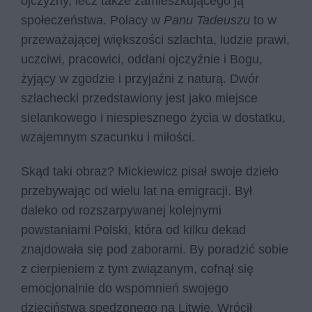
ojczyzny, lecz także zamieszkującego ją
społeczeństwa. Polacy w
Panu Tadeuszu
to w
przeważającej większości szlachta, ludzie prawi,
uczciwi, pracowici, oddani ojczyźnie i Bogu,
żyjący w zgodzie i przyjaźni z naturą. Dwór
szlachecki przedstawiony jest jako miejsce
sielankowego i niespiesznego życia w dostatku,
wzajemnym szacunku i miłości.
Skąd taki obraz? Mickiewicz pisał swoje dzieło
przebywając od wielu lat na emigracji. Był
daleko od rozszarpywanej kolejnymi
powstaniami Polski, która od kilku dekad
znajdowała się pod zaborami. By poradzić sobie
z cierpieniem z tym związanym, cofnął się
emocjonalnie do wspomnień swojego
dzieciństwa spędzonego na Litwie. Wrócił