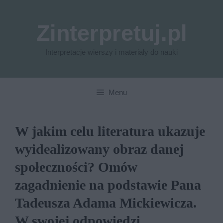
Przejdź
do
Zinterpretuj.pl
treści
Interpretacje wierszy i materiały do nauki
Menu
W jakim celu literatura ukazuje
wyidealizowany obraz danej
społeczności? Omów
zagadnienie na podstawie Pana
Tadeusza Adama Mickiewicza.
W swojej odpowiedzi