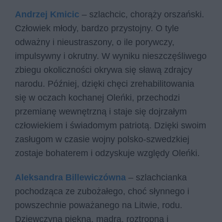
Andrzej Kmicic
– szlachcic, chorąży orszański.
Człowiek młody, bardzo przystojny. O tyle
odważny i nieustraszony, o ile porywczy,
impulsywny i okrutny. W wyniku nieszczęśliwego
zbiegu okoliczności okrywa się sławą zdrajcy
narodu. Później, dzięki chęci zrehabilitowania
się w oczach kochanej Oleńki, przechodzi
przemianę wewnętrzną i staje się dojrzałym
człowiekiem i świadomym patriotą. Dzięki swoim
zasługom w czasie wojny polsko-szwedzkiej
zostaje bohaterem i odzyskuje względy Oleńki.
Aleksandra Billewiczówna
– szlachcianka
pochodząca ze zubożałego, choć słynnego i
powszechnie poważanego na Litwie, rodu.
Dziewczyna piękna, mądra, roztropna i