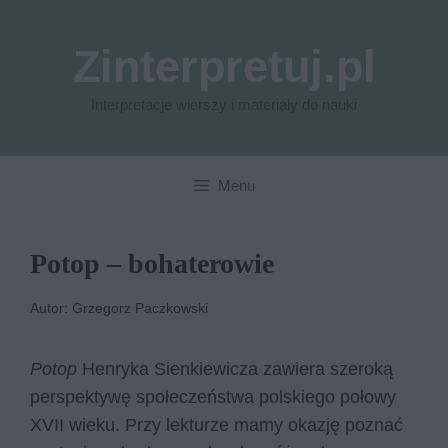
Przejdź
do
Zinterpretuj.pl
treści
Interpretacje wierszy i materiały do nauki
Menu
Potop – bohaterowie
Autor: Grzegorz Paczkowski
Potop
Henryka Sienkiewicza zawiera szeroką
perspektywę społeczeństwa polskiego połowy
XVII wieku. Przy lekturze mamy okazję poznać