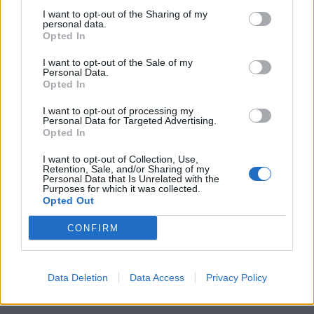
wojownik i dobry żołnierz. Jeden z dowódców
I want to opt-out of the Sharing of my
personal data.
oblężenia Jasnej Góry.
Opted In
I want to opt-out of the Sale of my
Personal Data.
Opted In
I want to opt-out of processing my
Personal Data for Targeted Advertising.
Opted In
I want to opt-out of Collection, Use,
Retention, Sale, and/or Sharing of my
Personal Data that Is Unrelated with the
Purposes for which it was collected.
Opted Out
CONFIRM
Data Deletion
Data Access
Privacy Policy