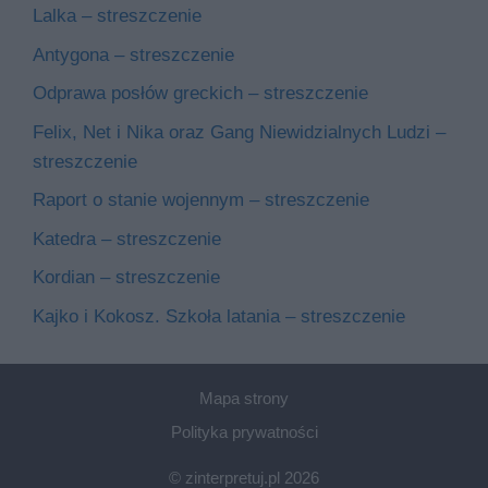
Lalka – streszczenie
Antygona – streszczenie
Odprawa posłów greckich – streszczenie
Felix, Net i Nika oraz Gang Niewidzialnych Ludzi –
streszczenie
Raport o stanie wojennym – streszczenie
Katedra – streszczenie
Kordian – streszczenie
Kajko i Kokosz. Szkoła latania – streszczenie
Mapa strony
Polityka prywatności
© zinterpretuj.pl 2026