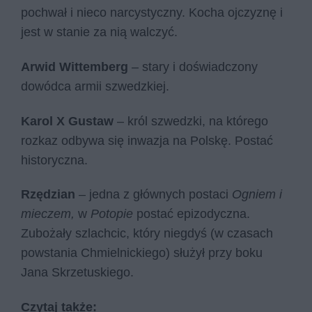
pochwał i nieco narcystyczny. Kocha ojczyznę i
jest w stanie za nią walczyć.
Arwid Wittemberg
– stary i doświadczony
dowódca armii szwedzkiej.
Karol X Gustaw
– król szwedzki, na którego
rozkaz odbywa się inwazja na Polskę. Postać
historyczna.
Rzędzian
– jedna z głównych postaci
Ogniem i
mieczem,
w
Potopie
postać epizodyczna.
Zubożały szlachcic, który niegdyś (w czasach
powstania Chmielnickiego) służył przy boku
Jana Skrzetuskiego.
Czytaj także: