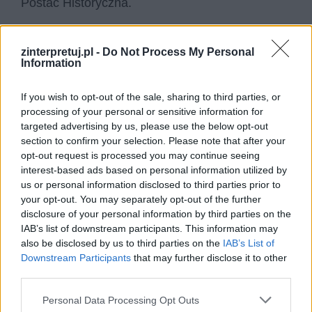
Postać Historyczna.
Kiemlicze
– przestępcza rodzina, ojciec i dwóch
zinterpretuj.pl -
Do Not Process My Personal
synów. To w ich kryjówce znajduje się i dochodzi
Information
do siebie Kmicic po postrzeleniu przez księcia
Bogusława. Są to ludzie kierujący się wyłącznie
If you wish to opt-out of the sale, sharing to third parties, or
processing of your personal or sensitive information for
chęcią zysku, nie liczący się z nikim, ani z
targeted advertising by us, please use the below opt-out
niczym. Nie mają zasad. Później jednak pod
section to confirm your selection. Please note that after your
wpływem Kmicica, biorą udział w ochronie króla
opt-out request is processed you may continue seeing
interest-based ads based on personal information utilized by
przed zamachem oddziału szwedzkiego. W
us or personal information disclosed to third parties prior to
walce ginie stary Kiemlicz.
your opt-out. You may separately opt-out of the further
disclosure of your personal information by third parties on the
Charłamp
– jeden z dowódców książęcych,
IAB’s list of downstream participants. This information may
also be disclosed by us to third parties on the
IAB’s List of
pułkownik dragonów, przyjaciel Michała
Downstream Participants
that may further disclose it to other
Wołodyjowskiego.
third parties.
Personal Data Processing Opt Outs
Burchard Miller
– szwedzki generał, słynny