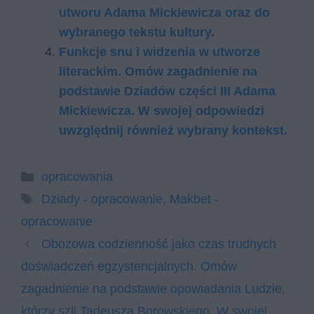
utworu Adama Mickiewicza oraz do
wybranego tekstu kultury.
Funkcje snu i widzenia w utworze
literackim. Omów zagadnienie na
podstawie Dziadów części III Adama
Mickiewicza. W swojej odpowiedzi
uwzględnij również wybrany kontekst.
Kategorie
opracowania
Tagi
Dziady - opracowanie
,
Makbet -
opracowanie
Obozowa codzienność jako czas trudnych
doświadczeń egzystencjalnych. Omów
zagadnienie na podstawie opowiadania Ludzie,
którzy szli Tadeusza Borowskiego. W swojej