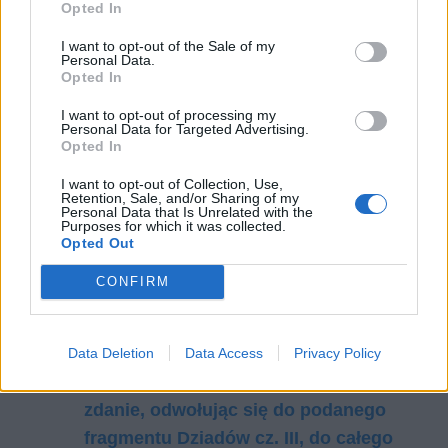
Opted In
usprawiedliwiać swoje czyny wpływem losu,
I want to opt-out of the Sale of my
przepowiedni czy wróżby.
Personal Data.
Opted In
Czytaj także:
I want to opt-out of processing my
Pomyślność własna czy dobro
Personal Data for Targeted Advertising.
Opted In
wspólnoty? Która z tych racji jest
I want to opt-out of Collection, Use,
ważniejsza? Rozważ problem i
Retention, Sale, and/or Sharing of my
Personal Data that Is Unrelated with the
uzasadnij swoje zdanie, odwołując się
Purposes for which it was collected.
do fragmentu III części Dziadów
Opted Out
Adama Mickiewicza, całego utworu
CONFIRM
oraz do wybranego tekstu kultury.
Mała improwizacja – interpretacja
Co skłania człowieka do poświęceń?
Data Deletion
Data Access
Privacy Policy
Rozważ problem i uzasadnij swoje
zdanie, odwołując się do podanego
fragmentu Dziadów cz. III, do całego