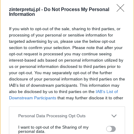
przenikały się wzajemnie.
zinterpretuj.pl -
Do Not Process My Personal
Information
Wiele jest dzieł literackich, w których opisane
zostały relacje pomiędzy światem realnym i
If you wish to opt-out of the sale, sharing to third parties, or
fantastycznym. Cały cykl
Dziadów
Adama
processing of your personal or sensitive information for
Mickiewicza czy choćby inspirowana dramatami
targeted advertising by us, please use the below opt-out
section to confirm your selection. Please note that after your
Szekspira
Balladyna
autorstwa Juliusza
opt-out request is processed you may continue seeing
Słowackiego. To wszystko dowody na to, że
interest-based ads based on personal information utilized by
człowiek bardzo intensywnie poszukuje w swojej
us or personal information disclosed to third parties prior to
your opt-out. You may separately opt-out of the further
wyobraźni istnienia jakiejś równoległej
disclosure of your personal information by third parties on the
rzeczywistości, której nie dostrzegamy w sposób
IAB’s list of downstream participants. This information may
zmysłowy, lecz której istnienie przeczuwamy.
also be disclosed by us to third parties on the
IAB’s List of
Downstream Participants
that may further disclose it to other
Zagadką pozostaje jednak wpływ tego drugiego
third parties.
świata na nasz świat, o ile do takiego dochodzi.
Lubimy wierzyć, że po śmierci czeka nas kolejny
Personal Data Processing Opt Outs
etap istnienia, ponieważ wówczas koniec życia
I want to opt-out of the Sharing of my
personal data.
nie wydaje się tak przerażający. Lubimy też