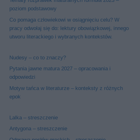
Tematy rozprawek maturalnych formuła 2023 –
poziom podstawowy
Co pomaga człowiekowi w osiągnięciu celu? W
pracy odwołaj się do: lektury obowiązkowej, innego
utworu literackiego i wybranych kontekstów.
Nudesy – co to znaczy?
Pytania jawne matura 2027 – opracowania i
odpowiedzi
Motyw tańca w literaturze – konteksty z różnych
epok
Lalka – streszczenie
Antygona – streszczenie
Odprawa posłów greckich – streszczenie