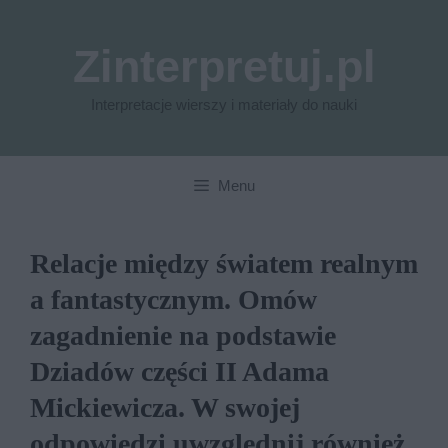
Przejdź
do
Zinterpretuj.pl
treści
Interpretacje wierszy i materiały do nauki
Menu
Relacje między światem realnym
a fantastycznym. Omów
zagadnienie na podstawie
Dziadów części II Adama
Mickiewicza. W swojej
odpowiedzi uwzględnij również