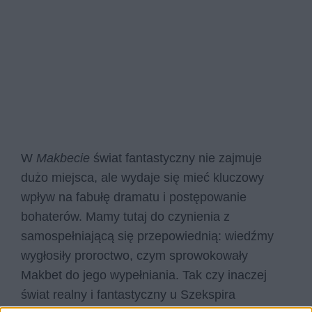
W
Makbecie
świat fantastyczny nie zajmuje
dużo miejsca, ale wydaje się mieć kluczowy
wpływ na fabułę dramatu i postępowanie
bohaterów. Mamy tutaj do czynienia z
samospełniającą się przepowiednią: wiedźmy
wygłosiły proroctwo, czym sprowokowały
Makbet do jego wypełniania. Tak czy inaczej
świat realny i fantastyczny u Szekspira