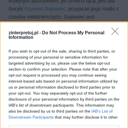
Kolejnym autorytetem, po śmierci ojca, jest dla
Baryki
Szymon Gajowiec
, przyjaciel jego matki z
czasów młodzieńczych. Gajowiec jest
urzędnikiem ministerialnym i przygarnia
chłopaka. Nie tylko opiekuje się nim i stara się
zinterpretuj.pl -
Do Not Process My Personal
Information
ułatwić mu odnalezienie się w nowych
warunkach, lecz także wzbudza w nim
If you wish to opt-out of the sale, sharing to third parties, or
zainteresowanie polityką i sprawami ustroju
processing of your personal or sensitive information for
targeted advertising by us, please use the below opt-out
polskiego. To on odpowiada za to, że Cezary nie
section to confirm your selection. Please note that after your
wpada znowu w nurt komunizmu i wykształca
opt-out request is processed you may continue seeing
sobie własną opinię na wiele spraw.
interest-based ads based on personal information utilized by
us or personal information disclosed to third parties prior to
your opt-out. You may separately opt-out of the further
Finałem tego procesu jest marsz na Belweder, w
disclosure of your personal information by third parties on the
którym Cezary bierze udział, lecz idzie z boku, z
IAB’s list of downstream participants. This information may
dala od wiodących prym komunistów, czym
also be disclosed by us to third parties on the
IAB’s List of
Downstream Participants
that may further disclose it to other
podkreśla swoją odrębność od ich poglądów
third parties.
rewolucyjnych. Cezary Baryka przechodzi