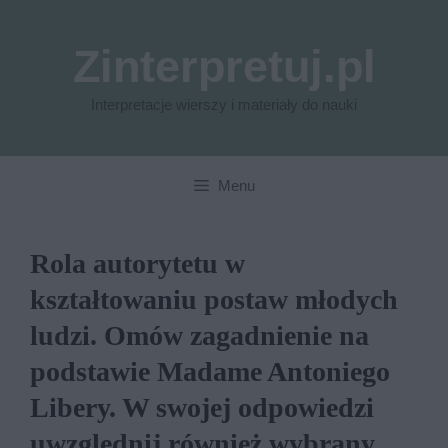
Przejdź
do
Zinterpretuj.pl
treści
Interpretacje wierszy i materiały do nauki
Menu
Rola autorytetu w
kształtowaniu postaw młodych
ludzi. Omów zagadnienie na
podstawie Madame Antoniego
Libery. W swojej odpowiedzi
uwzględnij również wybrany