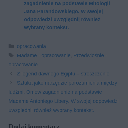
zagadnienie na podstawie Mitologii
Jana Parandowskiego. W swojej
odpowiedzi uwzględnij również
wybrany kontekst.
Kategorie
opracowania
Tagi
Madame - opracowanie
,
Przedwiośnie -
opracowanie
Z legend dawnego Egiptu – streszczenie
Sztuka jako narzędzie porozumienia między
ludźmi. Omów zagadnienie na podstawie
Madame Antoniego Libery. W swojej odpowiedzi
uwzględnij również wybrany kontekst.
Dodaj komentarz