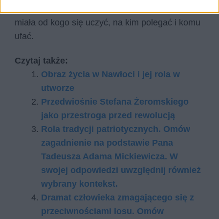
okresie. Dlatego tak istotne jest, by młodzież
miała od kogo się uczyć, na kim polegać i komu
ufać.
Czytaj także:
Obraz życia w Nawłoci i jej rola w
utworze
Przedwiośnie Stefana Żeromskiego
jako przestroga przed rewolucją
Rola tradycji patriotycznych. Omów
zagadnienie na podstawie Pana
Tadeusza Adama Mickiewicza. W
swojej odpowiedzi uwzględnij również
wybrany kontekst.
Dramat człowieka zmagającego się z
przeciwnościami losu. Omów