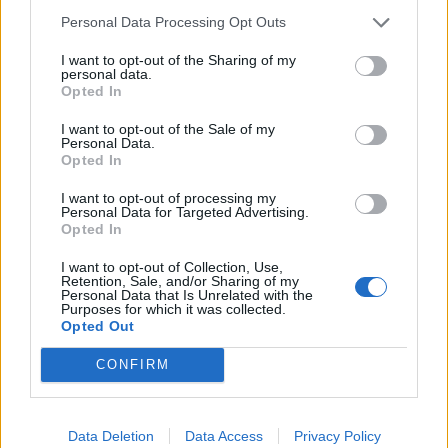
Personal Data Processing Opt Outs
w
Przedwiośniu
bardzo długą drogą duchową,
zmienia się na oczach czytelnika, co jest
I want to opt-out of the Sharing of my
personal data.
zasługą tak samo jego samego, jak i
Opted In
przewodników, których spotykał na swojej
I want to opt-out of the Sale of my
drodze.
Personal Data.
Opted In
Rola autorytetu w życiu młodego człowieka jest
I want to opt-out of processing my
Personal Data for Targeted Advertising.
kluczowa dla jego harmonijnego rozwoju. Ten z
Opted In
kolei może wyłącznie zapewnić stabilną i
I want to opt-out of Collection, Use,
uporządkowaną przyszłość. Jeśli bowiem młody
Retention, Sale, and/or Sharing of my
Personal Data that Is Unrelated with the
człowiek nie upora się w porę z niektórymi
Purposes for which it was collected.
dylematami wewnętrznymi i nie nauczy się
Opted Out
radzić sobie w konkretnych okolicznościach,
CONFIRM
może zostać w tyle względem swoich
rówieśników. Możę być to ponadto różnica
Data Deletion
Data Access
Privacy Policy
niemożliwa do nadgonienia w późniejszym