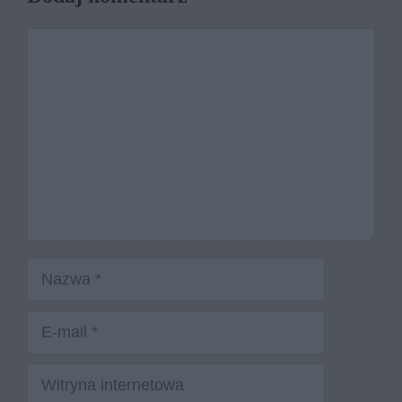
Komentarz
Nazwa
E-
mail
Witryna
internetowa