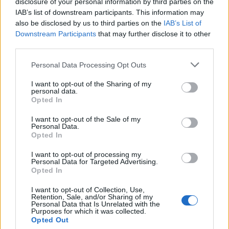
disclosure of your personal information by third parties on the
IAB’s list of downstream participants. This information may
also be disclosed by us to third parties on the
IAB’s List of
Downstream Participants
that may further disclose it to other
third parties.
Taniec towarzyszy ludziom od zarania dziejów.
Personal Data Processing Opt Outs
Niewiele krócej liczy sobie jego istnienie w
sztuce, nawet jeśli miałoby to być pierwotne
I want to opt-out of the Sharing of my
personal data.
malowidło na ścianie jaskini. Taniec potrafi
Opted In
przekazać bardzo wiele emocji. Potrafi być też
I want to opt-out of the Sale of my
bardzo dobitnym symbolem, tak jak to miało
Personal Data.
Opted In
miejsce
Weselu
Stanisława Wyspiańskiego,
gdzie był on odzwierciedleniem stanu
I want to opt-out of processing my
Personal Data for Targeted Advertising.
duchowego narodu polskiego w konkretnym
Opted In
momencie historycznym.
I want to opt-out of Collection, Use,
Retention, Sale, and/or Sharing of my
Personal Data that Is Unrelated with the
Czytaj także:
Purposes for which it was collected.
Opted Out
Charakterystyka Nosa z Wesela