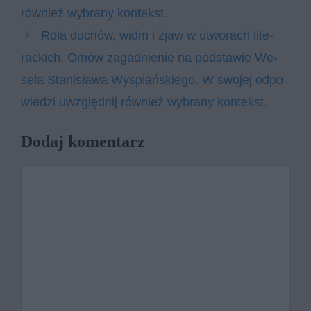
rów­nież wy­bra­ny kon­tekst.
Rola du­chów, widm i zjaw w utwo­rach li­te­
rac­kich. Omów za­gad­nie­nie na pod­sta­wie We­
se­la Sta­ni­sła­wa Wy­spiań­skie­go. W swo­jej od­po­
wie­dzi uwzględ­nij rów­nież wy­bra­ny kon­tekst.
Dodaj komentarz
Komentarz