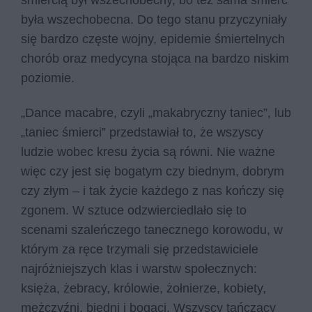
śmiercią był wszechobecny, bo też sama śmierć
była wszechobecna. Do tego stanu przyczyniały
się bardzo częste wojny, epidemie śmiertelnych
chorób oraz medycyna stojąca na bardzo niskim
poziomie.
„Dance macabre, czyli „makabryczny taniec”, lub
„taniec śmierci” przedstawiał to, że wszyscy
ludzie wobec kresu życia są równi. Nie ważne
więc czy jest się bogatym czy biednym, dobrym
czy złym – i tak życie każdego z nas kończy się
zgonem. W sztuce odzwierciedlało się to
scenami szaleńczego tanecznego korowodu, w
którym za ręce trzymali się przedstawiciele
najróżniejszych klas i warstw społecznych:
księża, żebracy, królowie, żołnierze, kobiety,
mężczyźni, biedni i bogaci. Wszyscy tańczący