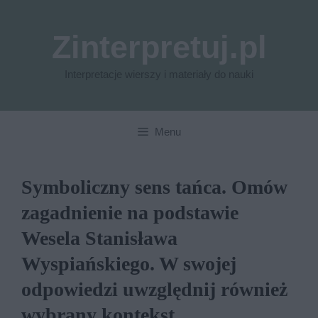
Przejdź
do
Zinterpretuj.pl
treści
Interpretacje wierszy i materiały do nauki
Menu
Symboliczny sens tańca. Omów
zagadnienie na podstawie
Wesela Stanisława
Wyspiańskiego. W swojej
odpowiedzi uwzględnij również
wybrany kontekst.