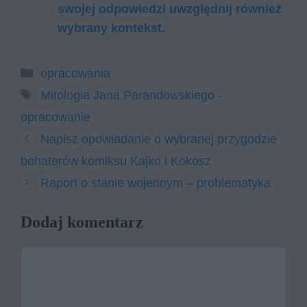
swojej odpowiedzi uwzględnij również
wybrany kontekst.
Kategorie
opracowania
Tagi
Mitologia Jana Parandowskiego -
opracowanie
Napisz opowiadanie o wybranej przygodzie
bohaterów komiksu Kajko i Kokosz
Raport o stanie wojennym – problematyka
Dodaj komentarz
Komentarz