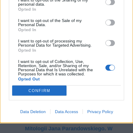
I want to opt-out of the Sharing of my
personal data.
Opted In
I want to opt-out of the Sale of my
Personal Data.
Opted In
Czytaj także:
I want to opt-out of processing my
Mit o Syzyfie – streszczenie
Personal Data for Targeted Advertising.
Opted In
Mit rodu Labdakidów – streszczenie
I want to opt-out of Collection, Use,
Jaki obraz ludzkiego losu kreuje
Retention, Sale, and/or Sharing of my
Personal Data that Is Unrelated with the
literatura? Omów zagadnienie na
Purposes for which it was collected.
podstawie mitu o Syzyfie z Mitologii
Opted Out
Jana Parandowskiego. W swojej
CONFIRM
odpowiedzi uwzględnij również
wybrany kontekst.
Labirynt jako metafora ludzkiego losu.
Data Deletion
Data Access
Privacy Policy
Omów zagadnienie na podstawie
Mitologii Jana Parandowskiego. W