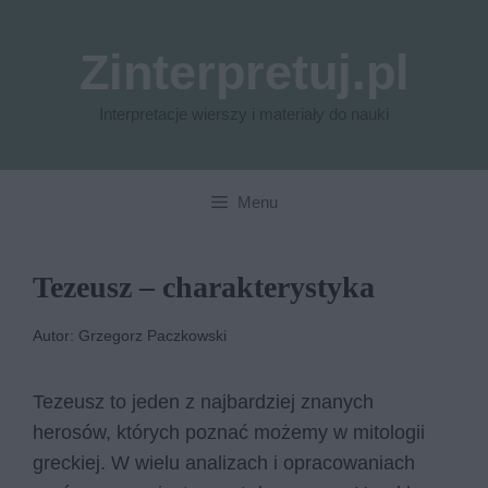
Przejdź
do
Zinterpretuj.pl
treści
Interpretacje wierszy i materiały do nauki
Menu
Tezeusz – charakterystyka
Autor: Grzegorz Paczkowski
Tezeusz to jeden z najbardziej znanych
herosów, których poznać możemy w mitologii
greckiej. W wielu analizach i opracowaniach