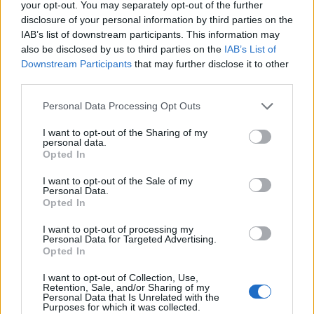
your opt-out. You may separately opt-out of the further
przewodnika, a nawet mistrza. Znajdują się oni
disclosure of your personal information by third parties on the
gdzieś na stepach Kozłowa, jednak to nie one
IAB’s list of downstream participants. This information may
najbardziej zwracają uwagę Pielgrzyma.
also be disclosed by us to third parties on the
IAB’s List of
Downstream Participants
that may further disclose it to other
Zachwyca go bowiem wzniesienie górskie, o
third parties.
którym potem dowiadujemy się, że nosi nazwę
Personal Data Processing Opt Outs
Czatyrdah. W oczach Pielgrzyma jest
wyjątkowe, zapierające dech w piersiach. To
I want to opt-out of the Sharing of my
personal data.
wzniesienie wprawiło w zachwyt również
Opted In
samego Mickiewicza. Myślał on, że to właśnie
I want to opt-out of the Sale of my
Czatyrdah jest najwyższym szczytem Krymu.
Personal Data.
Opted In
Początkowo Pielgrzym nie może znaleźć słów,
aby opisać górę, ale z czasem się przełamuje i
I want to opt-out of processing my
Personal Data for Targeted Advertising.
opisuje ją w poetycki sposób. Wzniesienie
Opted In
odznacza się na tle stepów i ma szarawy kolor.
I want to opt-out of Collection, Use,
Pielgrzym, odwołując się do islamu, przyrównuje
Retention, Sale, and/or Sharing of my
Personal Data that Is Unrelated with the
Czatyrdah do ściany lodu postawionej przez
Purposes for which it was collected.