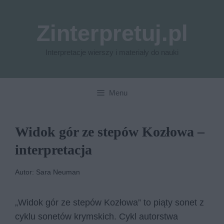
Przejdź
do
Zinterpretuj.pl
treści
Interpretacje wierszy i materiały do nauki
Menu
Widok gór ze stepów Kozłowa –
interpretacja
Autor: Sara Neuman
„Widok gór ze stepów Kozłowa” to piąty sonet z
cyklu sonetów krymskich. Cykl autorstwa