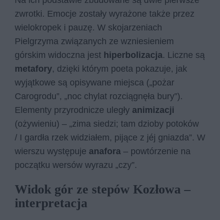
Na ich podstawie zbudowane są dwie pierwsze
zwrotki. Emocje zostały wyrażone także przez
wielokropek i pauzę. W skojarzeniach
Pielgrzyma związanych ze wzniesieniem
górskim widoczna jest
hiperbolizacja
. Liczne są
metafory
, dzięki którym poeta pokazuje, jak
wyjątkowe są opisywane miejsca („pożar
Carogrodu”, „noc chylat rozciągnęła bury”).
Elementy przyrodnicze uległy
animizacji
(ożywieniu) – „zima siedzi; tam dzioby potoków
/ I gardła rzek widziałem, pijące z jéj gniazda”. W
wierszu występuje
anafora
– powtórzenie na
początku wersów wyrazu „czy”.
Widok gór ze stepów Kozłowa –
interpretacja