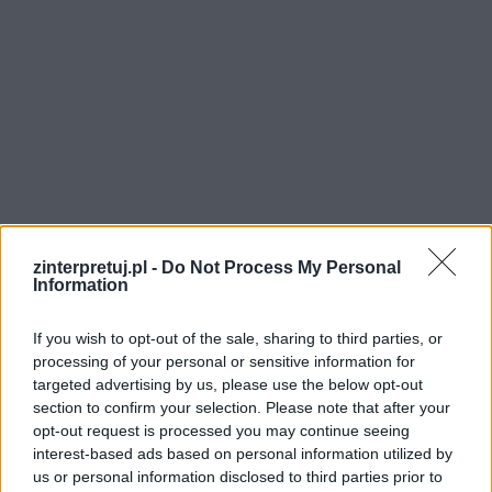
zinterpretuj.pl -
Do Not Process My Personal
Information
If you wish to opt-out of the sale, sharing to third parties, or
processing of your personal or sensitive information for
Bohaterami utworu są Pielgrzym, uznawany za
targeted advertising by us, please use the below opt-out
section to confirm your selection. Please note that after your
najważniejszą postać sonetów krymskich, która
opt-out request is processed you may continue seeing
uosabia typowe romantyczne cechy, a także
interest-based ads based on personal information utilized by
Mirza – człowiek Wschodu, który pełni rolę
us or personal information disclosed to third parties prior to