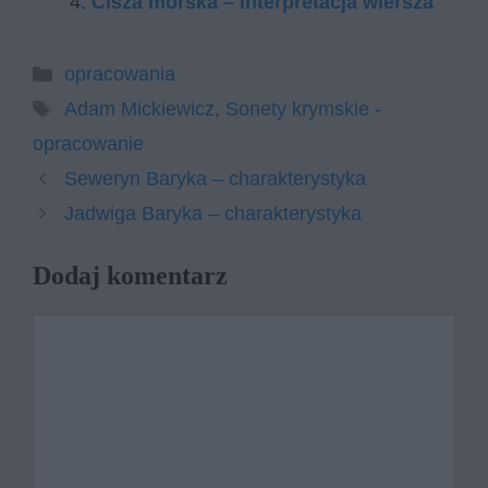
Cisza morska – interpretacja wiersza
Kategorie
opracowania
Tagi
Adam Mickiewicz
,
Sonety krymskie -
opracowanie
Seweryn Baryka – charakterystyka
Jadwiga Baryka – charakterystyka
Dodaj komentarz
Komentarz