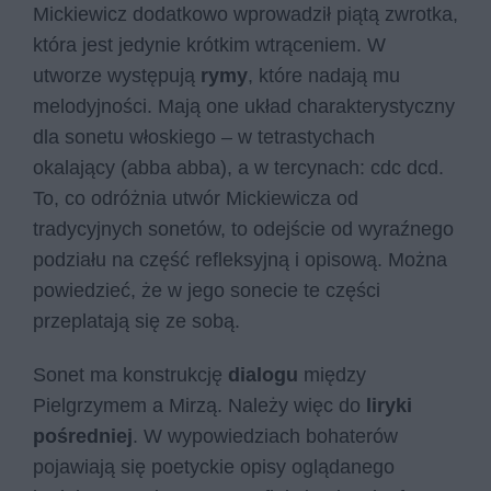
Mickiewicz dodatkowo wprowadził piątą zwrotka,
która jest jedynie krótkim wtrąceniem. W
utworze występują
rymy
, które nadają mu
melodyjności. Mają one układ charakterystyczny
dla sonetu włoskiego – w tetrastychach
okalający (abba abba), a w tercynach: cdc dcd.
To, co odróżnia utwór Mickiewicza od
tradycyjnych sonetów, to odejście od wyraźnego
podziału na część refleksyjną i opisową. Można
powiedzieć, że w jego sonecie te części
przeplatają się ze sobą.
Sonet ma konstrukcję
dialogu
między
Pielgrzymem a Mirzą. Należy więc do
liryki
pośredniej
. W wypowiedziach bohaterów
pojawiają się poetyckie opisy oglądanego