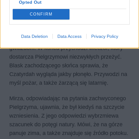
Opted Out
Allaha, a także do tronu dla aniołów
wykonanego z zamrożonej chmury. Przywołuje
CONFIRM
także pochodzące z perskiej mitologii złośliwe
diwy i sugeruje, że to one stworzyły wzniesienie,
Data Deletion
Data Access
Privacy Policy
aby służyło jako mury blokujące drogę
gwiazdom. W końcu przychodzi wieczór, który
dostarcza Pielgrzymowi niezwykłych przeżyć.
Blask zachodzącego słońca sprawia, że
Czatyrdah wygląda jakby płonęło. Przywodzi na
myśl pożar, a także żarzącą się latarnię.
Mirza, odpowiadając na pytania zachwyconego
Pielgrzyma, ujawnia, że był kiedyś na szczycie
wzniesienia. Z jego odpowiedzi wybrzmiewa
szacunek do potęgi natury. Mówi, że na górze
panuje zima, a także znajduje się źródło potoku.