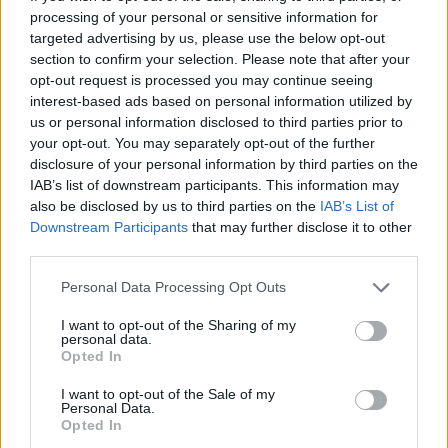
Czytaj także:
processing of your personal or sensitive information for
targeted advertising by us, please use the below opt-out
Leonard – charakterystyka
section to confirm your selection. Please note that after your
Nie-Boska komedia – problematyka
opt-out request is processed you may continue seeing
Nie-Boska komedia – bohaterowie
interest-based ads based on personal information utilized by
us or personal information disclosed to third parties prior to
Motyw poety. Omów zagadnienie na
your opt-out. You may separately opt-out of the further
podstawie Nie-Boskiej Komedii
disclosure of your personal information by third parties on the
Zygmunta Krasińskiego. W swojej
IAB’s list of downstream participants. This information may
also be disclosed by us to third parties on the
IAB’s List of
odpowiedzi uwzględnij również
Downstream Participants
that may further disclose it to other
wybrany kontekst.
third parties.
Personal Data Processing Opt Outs
Kategorie
opracowania
I want to opt-out of the Sharing of my
Tagi
Nie-boska komedia - opracowanie
personal data.
Opted In
Nie-Boska komedia – problematyka
I want to opt-out of the Sale of my
Jak interpretujesz ostatnią scenę Nie-Boskiej
Personal Data.
Opted In
komedii, w której umierającemu Pankracemu