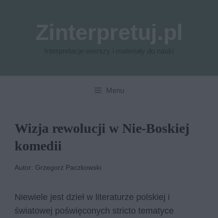
Przejdź
do
Zinterpretuj.pl
treści
Interpretacje wierszy i materiały do nauki
Menu
Wizja rewolucji w Nie-Boskiej
komedii
Autor: Grzegorz Paczkowski
Niewiele jest dzieł w literaturze polskiej i
światowej poświęconych stricto tematyce