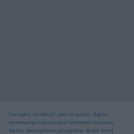
Pomogłeś mi odkryć, jakie to ważne. Napisz
opowiadanie o przeżytej z bohaterem wybranej
lektury obowiązkowej przygodzie, dzięki której