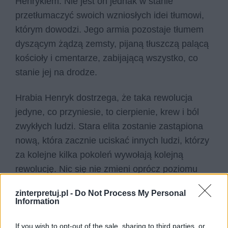
Henrykiem. Nie jest on jednak w stanie
przetłumaczyć swoich wzniosłych idei tłumowi,
którym dowodzi. Jego armia pozostaje tłumem
dyszącym żądzą zemsty, pijaną tłuszczą palącą
kościoły i cmentarze, zabijającą wszystko, co
stanie jej na drodze.
Hrabia Henryk dostrzega, że taka rewolucja
jedyne, co przyniesie, to cierpienie, krew i ból
zwykłych ludzi. Stara elita zostanie zastąpiona
nową, która zacznie uciskać innych ludzi, którzy
za kolejne kilka pokoleń wywołają kolejną
rewolucję. Nic się nie zmieni oprócz poziomu
cierpienia zwykłych ludzi, który ciągle będzie
zinterpretuj.pl -
Do Not Process My Personal
wzrastał.
Nie-boska komedia
prezentuje więc
Information
zdecydowanie negatywną wizję rewolucji.
If you wish to opt-out of the sale, sharing to third parties, or