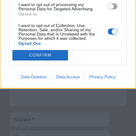
I want to opt-out of processing my
ukazuje się Chrystus?
Personal Data for Targeted Advertising.
Opted In
Dodaj komentarz
I want to opt-out of Collection, Use,
Retention, Sale, and/or Sharing of my
Personal Data that Is Unrelated with the
Komentarz
Purposes for which it was collected.
Opted Out
CONFIRM
Data Deletion
Data Access
Privacy Policy
Nazwa
E-