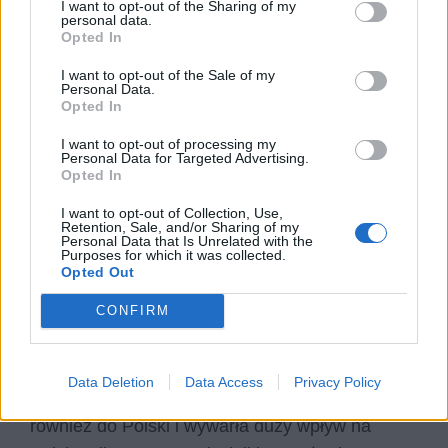
I want to opt-out of the Sharing of my
personal data.
Opted In
I want to opt-out of the Sale of my
Personal Data.
Opted In
I want to opt-out of processing my
Personal Data for Targeted Advertising.
Opted In
I want to opt-out of Collection, Use,
Retention, Sale, and/or Sharing of my
Personal Data that Is Unrelated with the
Purposes for which it was collected.
Bajronizm w Polsce
Opted Out
CONFIRM
Moda na umieszczanie w swoich dziełach
bohatera o wyżej wspomnianych cechach, a
także posługiwanie się formą powieści
Data Deletion
Data Access
Privacy Policy
poetyckiej, którą kultywował Byron, dotarła
również do Polski i wywarła duży wpływ na