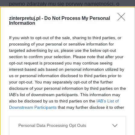
pewno zdarzały mu się porywy namiętności, o
czym świadczy ostatni rok jego życia i epizod
zinterpretuj.pl -
Do Not Process My Personal
grecki). Stworzenie tego rodzaju wizerunku
Information
literackiego jest zdecydowanie zasługą Byrona,
chociaż przeklęty przez los samotnik targany
If you wish to opt-out of the sale, sharing to third parties, or
processing of your personal or sensitive information for
namiętnościami, występuje w zaledwie kilku jego
targeted advertising by us, please use the below opt-out
dziełach. Najważniejsze z nich to
Giaur
,
Korsarz
section to confirm your selection. Please note that after your
i
Don Juan
.
opt-out request is processed you may continue seeing
interest-based ads based on personal information utilized by
us or personal information disclosed to third parties prior to
your opt-out. You may separately opt-out of the further
disclosure of your personal information by third parties on the
IAB’s list of downstream participants. This information may
also be disclosed by us to third parties on the
IAB’s List of
Downstream Participants
that may further disclose it to other
third parties.
Personal Data Processing Opt Outs