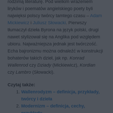
rodzimą literaturę. Pod wielkim wrażeniem
liryków i poematów angielskiego poety byli
najwięksi polscy twórcy tamtego czasu –
Adam
Mickiewicz
i
Juliusz Słowacki
. Pierwszy
tłumaczył dzieła Byrona na język polski, drugi
nawet stylizował się na Anglika pod względem
ubioru. Najważniejsza jednak jest twórczość.
Echa bajronizmu można odnaleźć w konstrukcji
bohaterów takich dzieł, jak np.
Konrad
Wallenrod
czy
Dziady
(Mickiewicz),
Kordian
czy
Lambro
(Słowacki).
Czytaj także:
Wallenrodyzm – definicja, przykłady,
twórcy i dzieła
Modernizm – definicja, cechy,
przykłady