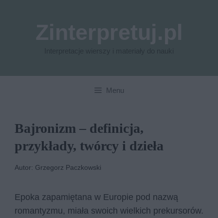
Przejdź
do
Zinterpretuj.pl
treści
Interpretacje wierszy i materiały do nauki
Menu
Bajronizm – definicja,
przykłady, twórcy i dzieła
Autor: Grzegorz Paczkowski
Epoka zapamiętana w Europie pod nazwą
romantyzmu, miała swoich wielkich prekursorów.