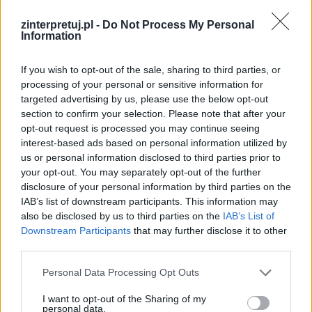
w zgodzie ze swoim sercem. Miało to jednak
mnóstwo dobrych konsekwencji, gdyż – jeśli
zinterpretuj.pl -
Do Not Process My Personal
Information
wierzyć mitom – to dzięki gestowi Prometeusza
miała szansę w ogóle powstać cywilizacja. Bez
If you wish to opt-out of the sale, sharing to third parties, or
podstawowych umiejętności człowiek nie mógłby
processing of your personal or sensitive information for
targeted advertising by us, please use the below opt-out
przetrwać. Prometeusz został po wielu latach
section to confirm your selection. Please note that after your
uwolniony przez Heraklesa. Jego bunt wynikał
opt-out request is processed you may continue seeing
więc z bardzo szlachetnych pobudek, chociaż
interest-based ads based on personal information utilized by
us or personal information disclosed to third parties prior to
był okupiony straszliwym (niezasłużonym w
your opt-out. You may separately opt-out of the further
dodatku) i niesprawiedliwym cierpieniem.
disclosure of your personal information by third parties on the
IAB’s list of downstream participants. This information may
Trudno jest jednoznacznie orzec czy bunt jest
also be disclosed by us to third parties on the
IAB’s List of
Downstream Participants
that may further disclose it to other
bardziej siłą twórczą czy destrukcyjną. Często
third parties.
wynika on z bardzo szlachetnych uczuć – z
niemożności zniesienia zła, z chęci pomocy
Personal Data Processing Opt Outs
bliźniemu, z pragnienia zmiany na lepsze.
I want to opt-out of the Sharing of my
personal data.