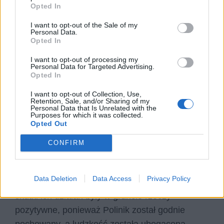
Niejednokrotnie jednak takie bardzo
Opted In
emocjonalne nastawienie powoduje, że ludzie
I want to opt-out of the Sale of my
robią coś pod wpływem impulsu, nie do końca
Personal Data.
Opted In
racjonalnie na ten temat myśląc. To może zaś
prowadzić do tego, że bunt może nie odnieść
I want to opt-out of processing my
Personal Data for Targeted Advertising.
oczekiwanego rezultatu, lub że doprowadzi do
Opted In
czegoś diametralnie innego niż to, czego się
I want to opt-out of Collection, Use,
spodziewaliśmy. Zarówno w przypadku
Retention, Sale, and/or Sharing of my
Personal Data that Is Unrelated with the
Antygony, jak i Prometeusza, bunt zawsze
Purposes for which it was collected.
Opted Out
wynikał z chęci uczynienia dobra, uczynienia
sprawiedliwości i szlachetności zadość,
CONFIRM
powodowany był potrzebą serca. W obu również
przypadkach skończyło się to dla buntowników
Data Deletion
Data Access
Privacy Policy
bardzo drastycznymi konsekwencjami, lecz
skutki ich działań były w gruncie rzeczy
pozytywne, ponieważ Polinik został godnie