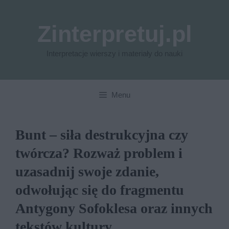
Przejdź
do
Zinterpretuj.pl
treści
Interpretacje wierszy i materiały do nauki
Menu
Bunt – siła destrukcyjna czy
twórcza? Rozważ problem i
uzasadnij swoje zdanie,
odwołując się do fragmentu
Antygony Sofoklesa oraz innych
tekstów kultury.