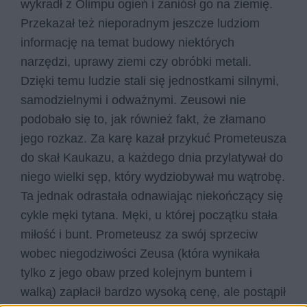
wykradł z Olimpu ogień i zaniósł go na ziemię.
Przekazał też nieporadnym jeszcze ludziom
informację na temat budowy niektórych
narzędzi, uprawy ziemi czy obróbki metali.
Dzięki temu ludzie stali się jednostkami silnymi,
samodzielnymi i odważnymi. Zeusowi nie
podobało się to, jak również fakt, że złamano
jego rozkaz. Za karę kazał przykuć Prometeusza
do skał Kaukazu, a każdego dnia przylatywał do
niego wielki sęp, który wydziobywał mu wątrobę.
Ta jednak odrastała odnawiając niekończący się
cykle męki tytana. Męki, u której początku stała
miłość i bunt. Prometeusz za swój sprzeciw
wobec niegodziwości Zeusa (która wynikała
tylko z jego obaw przed kolejnym buntem i
walką) zapłacił bardzo wysoką cenę, ale postąpił