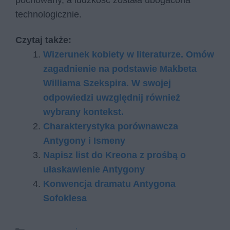
pochowany, a ludzkość została ubogacona
technologicznie.
Czytaj także:
Wizerunek kobiety w literaturze. Omów
zagadnienie na podstawie Makbeta
Williama Szekspira. W swojej
odpowiedzi uwzględnij również
wybrany kontekst.
Charakterystyka porównawcza
Antygony i Ismeny
Napisz list do Kreona z prośbą o
ułaskawienie Antygony
Konwencja dramatu Antygona
Sofoklesa
Kategorie