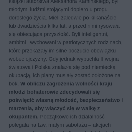
książki autorstwa Aleksandra Kamińskiego, byli
młodymi ludźmi stojącymi dopiero u progu
dorosłego życia. Mieli zaledwie po kilkanaście
lub dwadzieścia kilka lat, a przed nimi rysowała
się obiecująca przyszłość. Byli inteligentni,
ambitni i wychowani w patriotycznych rodzinach,
które przekazały im silne poczucie obowiązku
wobec ojczyzny. Gdy jednak wybuchła II wojna
światowa i Polska znalazła się pod niemiecką
okupacją, ich plany musiały zostać odłożone na
bok.
W obliczu zagrożenia wolności kraju
młodzi bohaterowie zdecydowali się
poświęcić własną młodość, bezpieczeństwo i
marzenia, aby włączyć się w walkę z
okupantem.
Początkowo ich działalność
polegała na tzw. małym sabotażu – akcjach