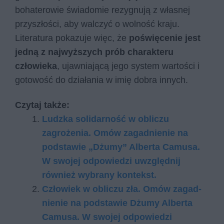
bohaterowie świadomie rezygnują z własnej
przyszłości, aby walczyć o wolność kraju.
Literatura pokazuje więc, że
poświęcenie jest
jedną z najwyższych prób charakteru
człowieka
, ujawniającą jego system wartości i
gotowość do działania w imię dobra innych.
Czytaj także:
Ludzka solidarność w obliczu
zagrożenia. Omów zagadnienie na
podstawie „Dżumy” Alberta Camusa.
W swojej odpowiedzi uwzględnij
również wybrany kontekst.
Czło­wiek w ob­li­czu zła. Omów za­gad­
nie­nie na pod­sta­wie Dżu­my Al­ber­ta
Ca­mu­sa. W swo­jej od­po­wie­dzi