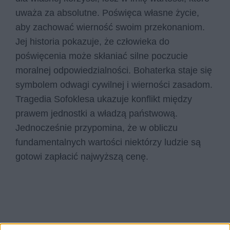
uważa za absolutne. Poświęca własne życie,
aby zachować wierność swoim przekonaniom.
Jej historia pokazuje, że człowieka do
poświęcenia może skłaniać silne poczucie
moralnej odpowiedzialności. Bohaterka staje się
symbolem odwagi cywilnej i wierności zasadom.
Tragedia Sofoklesa ukazuje konflikt między
prawem jednostki a władzą państwową.
Jednocześnie przypomina, że w obliczu
fundamentalnych wartości niektórzy ludzie są
gotowi zapłacić najwyższą cenę.