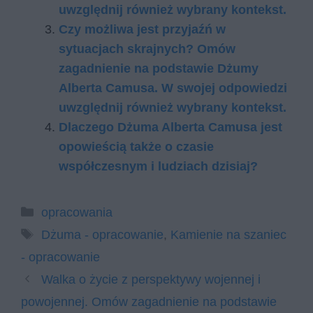
uwzględ­nij rów­nież wy­bra­ny kon­tekst.
Czy możliwa jest przyjaźń w
sytuacjach skrajnych? Omów
zagadnienie na podstawie Dżumy
Alberta Camusa. W swojej odpowiedzi
uwzględnij również wybrany kontekst.
Dlaczego Dżuma Alberta Camusa jest
opowieścią także o czasie
współczesnym i ludziach dzisiaj?
Kategorie
opracowania
Tagi
Dżuma - opracowanie
,
Kamienie na szaniec
- opracowanie
Walka o życie z perspektywy wojennej i
powojennej. Omów zagadnienie na podstawie