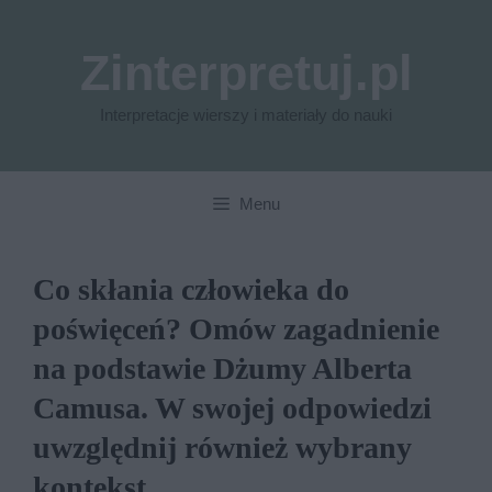
Przejdź
do
Zinterpretuj.pl
treści
Interpretacje wierszy i materiały do nauki
Menu
Co skłania człowieka do
poświęceń? Omów zagadnienie
na podstawie Dżumy Alberta
Camusa. W swojej odpowiedzi
uwzględnij również wybrany
kontekst.