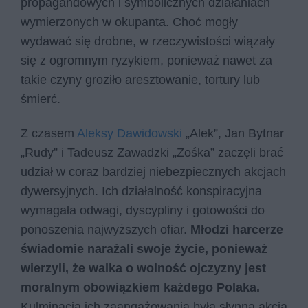
propagandowych i symbolicznych działaniach
wymierzonych w okupanta. Choć mogły
wydawać się drobne, w rzeczywistości wiązały
się z ogromnym ryzykiem, ponieważ nawet za
takie czyny groziło aresztowanie, tortury lub
śmierć.
Z czasem
Aleksy Dawidowski
„Alek”, Jan Bytnar
„Rudy” i Tadeusz Zawadzki „Zośka” zaczęli brać
udział w coraz bardziej niebezpiecznych akcjach
dywersyjnych. Ich działalność konspiracyjna
wymagała odwagi, dyscypliny i gotowości do
ponoszenia najwyższych ofiar.
Młodzi harcerze
świadomie narażali swoje życie, ponieważ
wierzyli, że walka o wolność ojczyzny jest
moralnym obowiązkiem każdego Polaka.
Kulminacją ich zaangażowania była słynna akcja