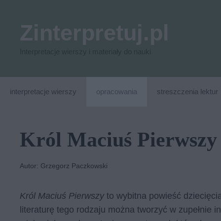
Przejdź
do
Zinterpretuj.pl
treści
Interpretacje wierszy i materiały do nauki
interpretacje wierszy
opracowania
streszczenia lektur
Król Maciuś Pierwszy
Autor: Grzegorz Paczkowski
Król Maciuś Pierwszy
to wybitna powieść dziecięci
literaturę tego rodzaju można tworzyć w zupełnie 