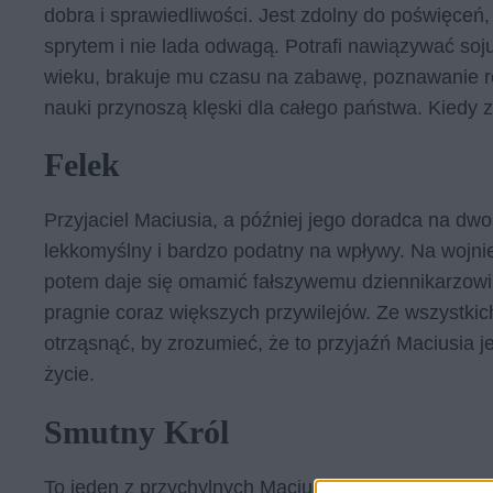
dobra i sprawiedliwości. Jest zdolny do poświęceń, 
sprytem i nie lada odwagą. Potrafi nawiązywać soj
wieku, brakuje mu czasu na zabawę, poznawanie r
nauki przynoszą klęski dla całego państwa. Kiedy 
Felek
Przyjaciel Maciusia, a później jego doradca na dwo
lekkomyślny i bardzo podatny na wpływy. Na wojnie 
potem daje się omamić fałszywemu dziennikarzowi.
pragnie coraz większych przywilejów. Ze wszystkich
otrząsnąć, by zrozumieć, że to przyjaźń Maciusia je
życie.
Smutny Król
To jeden z przychylnych Maciusiowi władców. Zawi