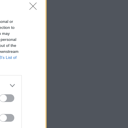
sonal or
ection to
ou may
 personal
out of the
 downstream
B’s List of