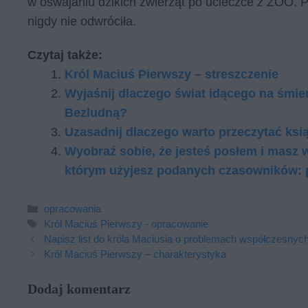
w oswajaniu dzikich zwierząt po ucieczce z ZOO. P
nigdy nie odwróciła.
Czytaj także:
Król Maciuś Pierwszy – streszczenie
Wyjaśnij dlaczego świat idącego na śmie
Bezludną?​
Uzasadnij dlaczego warto przeczytać ksi
Wyobraź sobie, że jesteś posłem i masz w
którym użyjesz podanych czasowników: p
Kategorie
opracowania
Tagi
Król Maciuś Pierwszy - opracowanie
Napisz list do króla Maciusia o problemach współczesnych
Król Maciuś Pierwszy – charakterystyka
Dodaj komentarz