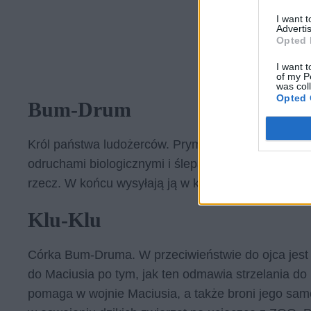
I want 
Advertis
Opted 
I want t
of my P
was col
Opted 
Bum-Drum
Król państwa ludożerców. Prymitywny dzikus, który
odruchami biologicznymi i ślepą wiarą w religijne zna
rzecz. W końcu wysyłają ją w klatce Maciusiowi ja
Klu-Klu
Córka Bum-Druma. W przeciwieństwie do ojca jest 
do Maciusia po tym, jak ten odmawia strzelania do n
pomaga w wojnie Maciusia, a także broni jego sam