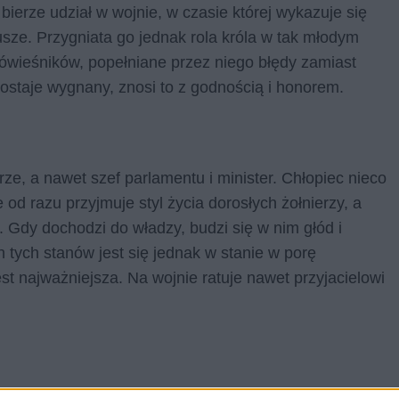
bierze udział w wojnie, w czasie której wykazuje się
usze. Przygniata go jednak rola króla w tak młodym
ówieśników, popełniane przez niego błędy zamiast
zostaje wygnany, znosi to z godnością i honorem.
rze, a nawet szef parlamentu i minister. Chłopiec nieco
od razu przyjmuje styl życia dorosłych żołnierzy, a
 Gdy dochodzi do władzy, budzi się w nim głód i
 tych stanów jest się jednak w stanie w porę
st najważniejsza. Na wojnie ratuje nawet przyjacielowi
era z nim sojusz i wprowadza młodego króla w