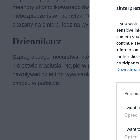
meandry skomplikowanego świata polityki. Dzięki j
zinterpretu
niebezpieczeństw i pomyłek. To człowiek doświadcz
If you wish 
skazany na śmierć, lecz na wygnanie.
sensitive in
confirm you
Dziennikarz
continue se
information 
further disc
Szpieg obcego mocarstwa, który podając się za prz
participants
królestwie Maciusia. Najpierw przekabaca Felka, a
Downstream 
nawoływać dzieci do wywołania rewolucji przeciwk
chaosu w państwie.
Persona
I want t
Opted 
I want t
Opted 