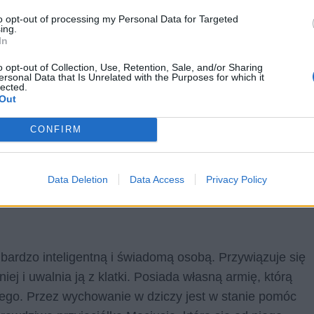
to opt-out of processing my Personal Data for Targeted
ing.
In
o opt-out of Collection, Use, Retention, Sale, and/or Sharing
ersonal Data that Is Unrelated with the Purposes for which it
lected.
Out
CONFIRM
 kieruje się w życiu wyłącznie podstawowymi
ki. Nie traktuje dobrze swojej córki, traktując ją jak
Data Deletion
Data Access
Privacy Policy
ko prezent do ZOO.
bardzo inteligentną i świadomą osobą. Przywiązuje się
iej i uwalnia ją z klatki. Posiada własną armię, którą
ego. Przez wychowanie w dziczy jest w stanie pomóc