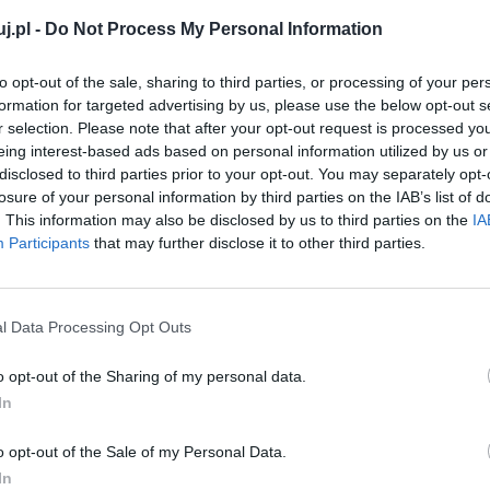
ego radom Maciuś jest w stanie uniknąć wielu
j.pl -
Do Not Process My Personal Information
ony i mądry. Dzięki niemu mały król nie zostaje
to opt-out of the sale, sharing to third parties, or processing of your per
formation for targeted advertising by us, please use the below opt-out s
r selection. Please note that after your opt-out request is processed y
eing interest-based ads based on personal information utilized by us or
disclosed to third parties prior to your opt-out. You may separately opt-
losure of your personal information by third parties on the IAB’s list of
edstawiciela mediów, stara się zasiać chaos w
. This information may also be disclosed by us to third parties on the
IA
 potem fałszuje depeszę, w której rzekomo Maciuś miał
Participants
that may further disclose it to other third parties.
o rodzicom i dorosłym. Jego działania doprowadzają do
l Data Processing Opt Outs
o opt-out of the Sharing of my personal data.
In
o opt-out of the Sale of my Personal Data.
In