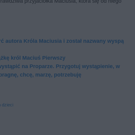
rawdziwa przyjaciółka Maciusia, która się od niego
rć autora Króla Maciusia i został nazwany wyspą
ążkę król Maciuś Pierwszy
ystąpić na Proparze. Przygotuj wystąpienie, w
ragnę, chcę, marzę, potrzebuję
 dzieci