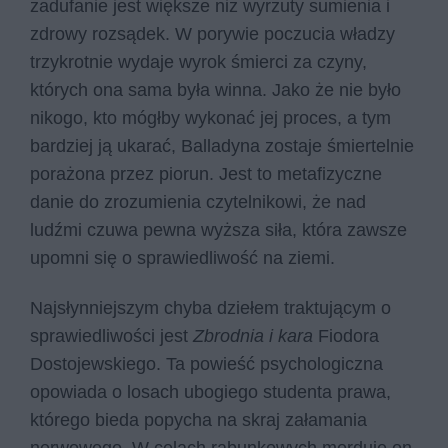
zadufanie jest większe niż wyrzuty sumienia i
zdrowy rozsądek. W porywie poczucia władzy
trzykrotnie wydaje wyrok śmierci za czyny,
których ona sama była winna. Jako że nie było
nikogo, kto mógłby wykonać jej proces, a tym
bardziej ją ukarać, Balladyna zostaje śmiertelnie
porażona przez piorun. Jest to metafizyczne
danie do zrozumienia czytelnikowi, że nad
ludźmi czuwa pewna wyższa siła, która zawsze
upomni się o sprawiedliwość na ziemi.
Najsłynniejszym chyba dziełem traktującym o
sprawiedliwości jest
Zbrodnia i kara
Fiodora
Dostojewskiego. Ta powieść psychologiczna
opowiada o losach ubogiego studenta prawa,
którego bieda popycha na skraj załamania