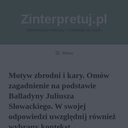
Przejdź
do
Zinterpretuj.pl
treści
Interpretacje wierszy i materiały do nauki
Menu
Motyw zbrodni i kary. Omów
zagadnienie na podstawie
Balladyny Juliusza
Słowackiego. W swojej
odpowiedzi uwzględnij również
wybrany kontekst.