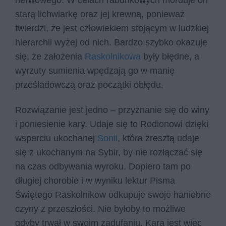
nerwowego. W celach rabunkowych morduje on
starą lichwiarkę oraz jej krewną, ponieważ
twierdzi, że jest człowiekiem stojącym w ludzkiej
hierarchii wyżej od nich. Bardzo szybko okazuje
się, że założenia
Raskolnikowa
były błędne, a
wyrzuty sumienia wpędzają go w manię
prześladowczą oraz początki obłędu.
Rozwiązanie jest jedno – przyznanie się do winy
i poniesienie kary. Udaje się to Rodionowi dzięki
wsparciu ukochanej
Sonii
, która zresztą udaje
się z ukochanym na Sybir, by nie rozłączać się
na czas odbywania wyroku. Dopiero tam po
długiej chorobie i w wyniku lektur Pisma
Świętego Raskolnikow odkupuje swoje haniebne
czyny z przeszłości. Nie byłoby to możliwe
gdyby trwał w swoim zadufaniu. Kara jest więc