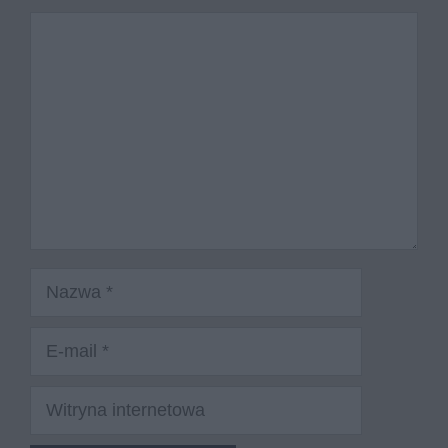
Komentarz
Nazwa
E-
mail
Witryna
internetowa