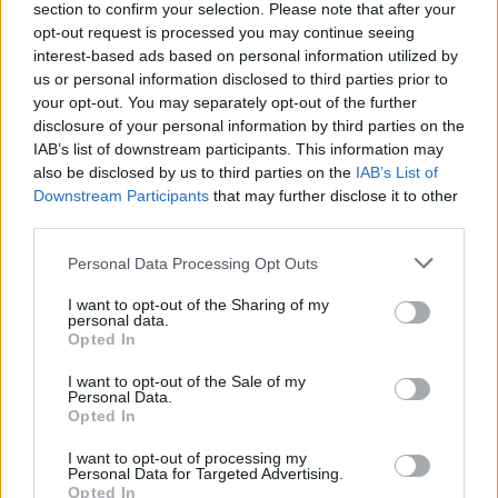
section to confirm your selection. Please note that after your
opt-out request is processed you may continue seeing
interest-based ads based on personal information utilized by
us or personal information disclosed to third parties prior to
your opt-out. You may separately opt-out of the further
disclosure of your personal information by third parties on the
IAB’s list of downstream participants. This information may
also be disclosed by us to third parties on the
IAB’s List of
Dwa powyższe przykłady to jedne z wielu
Downstream Participants
that may further disclose it to other
przypadków poruszania motywu zbrodni i kary w
third parties.
literaturze. Wszystkie jednak zgodnie
Personal Data Processing Opt Outs
potwierdzają, że jeśli popełnimy przestępstwo,
zawsze spotka nas za nie kara, choć nie zawsze
I want to opt-out of the Sharing of my
personal data.
będzie miała formę, jakiej się spodziewamy.
Opted In
Jeśli przestępca nawet zdoła ujść przed
I want to opt-out of the Sale of my
Personal Data.
wymiarem sprawiedliwości, ukarze go siła
Opted In
wyższa, która czuwa nad gatunkiem ludzki, jak
I want to opt-out of processing my
miało to miejsce w
Balladynie.
Personal Data for Targeted Advertising.
Opted In