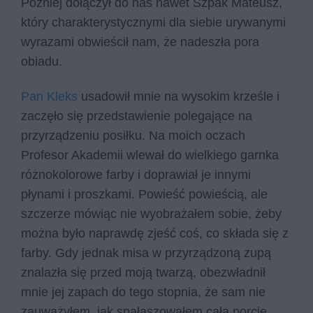
Później dołączył do nas nawet Szpak Mateusz,
który charakterystycznymi dla siebie urywanymi
wyrazami obwieścił nam, że nadeszła pora
obiadu.
Pan Kleks
usadowił mnie na wysokim krześle i
zaczęło się przedstawienie polegające na
przyrządzeniu posiłku. Na moich oczach
Profesor Akademii wlewał do wielkiego garnka
różnokolorowe farby i doprawiał je innymi
płynami i proszkami. Powieść powieścią, ale
szczerze mówiąc nie wyobrażałem sobie, żeby
można było naprawdę zjeść coś, co składa się z
farby. Gdy jednak misa w przyrządzoną zupą
znalazła się przed moją twarzą, obezwładnił
mnie jej zapach do tego stopnia, że sam nie
zauważyłem, jak spałaszowałem całą porcję.