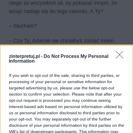
niego ze wszystkich sił, by pokazać innym, że
wciąż nadaję się do tego zawodu. A Ty?
– Słucham?
– Czy Ty, Adamie nie chciałbyś zostać moim
uczniem? Miałem kiedyś ucznia o tym imieniu i
zinterpretuj.pl -
Do Not Process My Personal
wspominam go jako jednego z najlepszych
Information
studentów.
If you wish to opt-out of the sale, sharing to third parties, or
Zaniemówiłem. Czy właśnie Pan Kleks
processing of your personal or sensitive information for
targeted advertising by us, please use the below opt-out
proponował mi zostanie uczniem jego Akademii?
section to confirm your selection. Please note that after your
Czy to naprawdę nie jest sen?
opt-out request is processed you may continue seeing
interest-based ads based on personal information utilized by
us or personal information disclosed to third parties prior to
your opt-out. You may separately opt-out of the further
disclosure of your personal information by third parties on the
IAB’s list of downstream participants. This information may