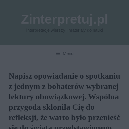
Przejdź
do
Zinterpretuj.pl
treści
Interpretacje wierszy i materiały do nauki
Menu
Napisz opowiadanie o spotkaniu
z jednym z bohaterów wybranej
lektury obowiązkowej. Wspólna
przygoda skłoniła Cię do
refleksji, że warto było przenieść
się do świata przedstawionego