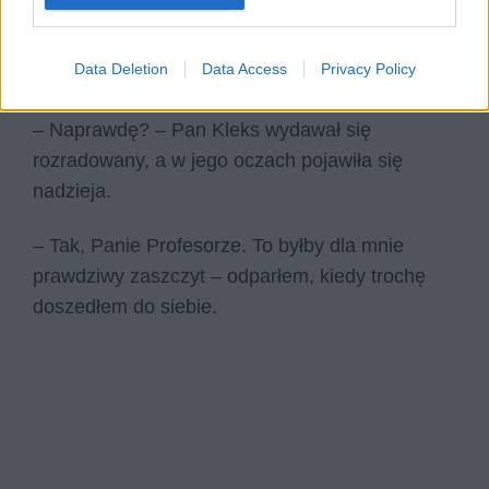
– Nie, nie, ja… to znaczy… oczywiście…
pewnie… ja… tylko… – zacząłem się jąkać z
Data Deletion
Data Access
Privacy Policy
ekscytacji.
– Naprawdę? – Pan Kleks wydawał się
rozradowany, a w jego oczach pojawiła się
nadzieja.
– Tak, Panie Profesorze. To byłby dla mnie
prawdziwy zaszczyt – odparłem, kiedy trochę
doszedłem do siebie.