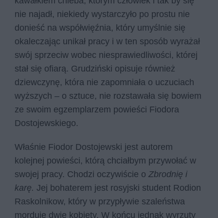
kawałkiem chleba, którym człowiek i tak by się
nie najadł, niekiedy wystarczyło po prostu nie
donieść na współwięźnia, który umyślnie się
okaleczając unikał pracy i w ten sposób wyrażał
swój sprzeciw wobec niesprawiedliwości, której
stał się ofiarą. Grudziński opisuje również
dziewczynę, która nie zapomniała o uczuciach
wyższych – o sztuce, nie rozstawała się bowiem
ze swoim egzemplarzem powieści Fiodora
Dostojewskiego.
Właśnie Fiodor Dostojewski jest autorem
kolejnej powieści, którą chciałbym przywołać w
swojej pracy. Chodzi oczywiście o
Zbrodnię i
karę.
Jej bohaterem jest rosyjski student Rodion
Raskolnikow, który w przypływie szaleństwa
morduje dwie kobiety. W końcu jednak wyrzuty