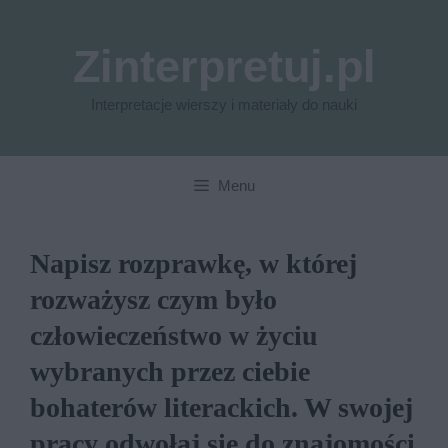
Przejdź
do
Zinterpretuj.pl
treści
Interpretacje wierszy i materiały do nauki
Menu
Napisz rozprawkę, w której
rozważysz czym było
człowieczeństwo w życiu
wybranych przez ciebie
bohaterów literackich. W swojej
pracy odwołaj się do znajomości