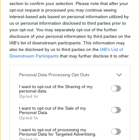
section to confirm your selection. Please note that after your
opt-out request is processed you may continue seeing
Jak więc widać na powyższych przykładach
interest-based ads based on personal information utilized by
literackich, człowieczeństwo jest rzeczą szalenie
us or personal information disclosed to third parties prior to
your opt-out. You may separately opt-out of the further
trudną do zdefiniowania, a jeszcze trudniejszą –
disclosure of your personal information by third parties on the
jak się wydaje – do zachowania, zwłaszcza,
IAB’s list of downstream participants. This information may
kiedy warunki życia wokół znacznie odbiegają
also be disclosed by us to third parties on the
IAB’s List of
Downstream Participants
that may further disclose it to other
od godnych i komfortowych. W każdej jednak
third parties.
sytuacji, nawet wtedy, kiedy wydaje się już, że
nie ma z niej wyjścia, jest jakaś niewielka iskra,
Personal Data Processing Opt Outs
którą można w sobie wzniecić, by nie utracić
I want to opt-out of the Sharing of my
personal data.
tego pierwiastka, który odróżnia nas od zwierząt.
Opted In
Choćby to było po prostu oddanie kilku
I want to opt-out of the Sale of my
okruszków chleba umierającemu towarzyszowi,
Personal Data.
Opted In
albo przełamanie strachu i stanięcie w obliczu
prawdy z grzechami, których się wcześniej
I want to opt-out of processing my
Personal Data for Targeted Advertising.
dopuściło. Moim zdaniem warto zastanowić się,
Opted In