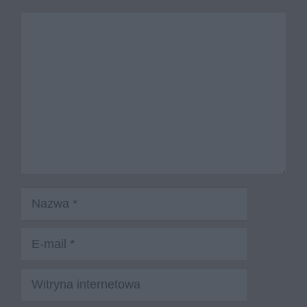
Komentarz
Nazwa
E-
mail
Witryna
internetowa