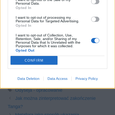
odpowiedzi uwzględnij również
Personal Data.
wybrany kontekst.
Opted In
Człowiek w poszukiwaniu swojego
I want to opt-out of processing my
Personal Data for Targeted Advertising.
miejsca na ziemi. W pracy odwołaj się
Opted In
do: wybranej lektury obowiązkowej,
I want to opt-out of Collection, Use,
sensu wiersza Pan Cogito – powrót
Retention, Sale, and/or Sharing of my
Personal Data that Is Unrelated with the
Zbigniewa Herberta oraz wybranych
Purposes for which it was collected.
kontekstów.
Opted Out
Odyseja – bohaterowie
CONFIRM
Odyseja jako epos
Data Deletion
Data Access
Privacy Policy
Kategorie
opracowania
Tagi
Odyseja - opracowanie
Jak można zinterpretować zakończenie
Tanga?
Metafora jako sposób ukazania