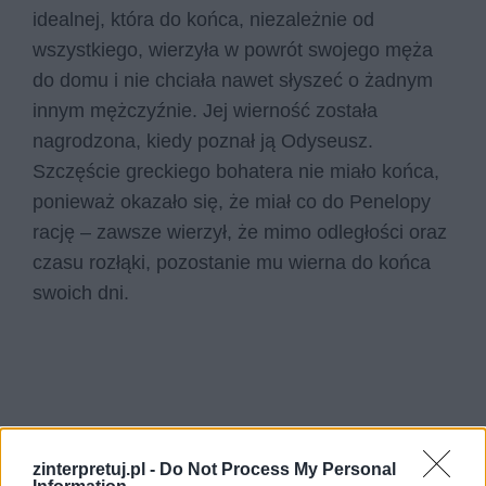
idealnej, która do końca, niezależnie od
wszystkiego, wierzyła w powrót swojego męża
do domu i nie chciała nawet słyszeć o żadnym
innym mężczyźnie. Jej wierność została
nagrodzona, kiedy poznał ją Odyseusz.
Szczęście greckiego bohatera nie miało końca,
ponieważ okazało się, że miał co do Penelopy
rację – zawsze wierzył, że mimo odległości oraz
czasu rozłąki, pozostanie mu wierna do końca
swoich dni.
zinterpretuj.pl -
Do Not Process My Personal