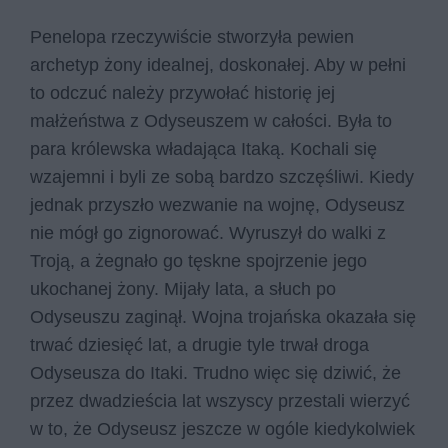
Penelopa rzeczywiście stworzyła pewien
archetyp żony idealnej, doskonałej. Aby w pełni
to odczuć należy przywołać historię jej
małżeństwa z Odyseuszem w całości. Była to
para królewska władająca Itaką. Kochali się
wzajemni i byli ze sobą bardzo szczęśliwi. Kiedy
jednak przyszło wezwanie na wojnę, Odyseusz
nie mógł go zignorować. Wyruszył do walki z
Troją, a żegnało go tęskne spojrzenie jego
ukochanej żony. Mijały lata, a słuch po
Odyseuszu zaginął. Wojna trojańska okazała się
trwać dziesięć lat, a drugie tyle trwał droga
Odyseusza do Itaki. Trudno więc się dziwić, że
przez dwadzieścia lat wszyscy przestali wierzyć
w to, że Odyseusz jeszcze w ogóle kiedykolwiek