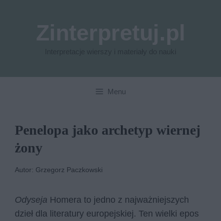
Przejdź
do
Zinterpretuj.pl
treści
Interpretacje wierszy i materiały do nauki
Menu
Penelopa jako archetyp wiernej
żony
Autor: Grzegorz Paczkowski
Odyseja
Homera to jedno z najważniejszych
dzieł dla literatury europejskiej. Ten wielki epos