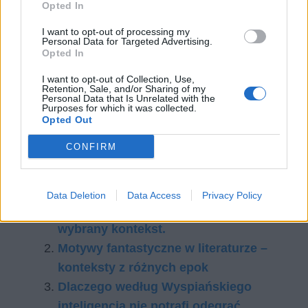
oczywiście rozważania czysto filozoficzno-
Opted In
ezoteryczne, jednak warto od czasu do czasu
I want to opt-out of processing my
puścić wodzę fantazji, zwłaszcza, że nie można
Personal Data for Targeted Advertising.
Opted In
ignorować przesłane, które w swoich dziełach
zawarło przynajmniej kilku najwybitniejszych
I want to opt-out of Collection, Use,
Retention, Sale, and/or Sharing of my
twórców literatury polskiej.
Personal Data that Is Unrelated with the
Purposes for which it was collected.
Opted Out
Czytaj także:
CONFIRM
Symboliczne znaczenie widm i zjaw.
Omów zagadnienie na podstawie
Wesela Stanisława Wyspiańskiego. W
Data Deletion
Data Access
Privacy Policy
swojej odpowiedzi uwzględnij również
wybrany kontekst.
Motywy fantastyczne w literaturze –
konteksty z różnych epok
Dlaczego według Wyspiańskiego
inteligencja nie potrafi odegrać