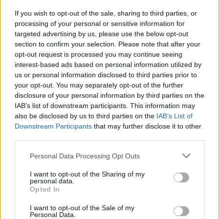
If you wish to opt-out of the sale, sharing to third parties, or
processing of your personal or sensitive information for
targeted advertising by us, please use the below opt-out
section to confirm your selection. Please note that after your
opt-out request is processed you may continue seeing
interest-based ads based on personal information utilized by
us or personal information disclosed to third parties prior to
your opt-out. You may separately opt-out of the further
disclosure of your personal information by third parties on the
Gdyby wierzyć autorom epoki romantyzmu i
IAB’s list of downstream participants. This information may
modernizmu (nie bez powodu zwanego
also be disclosed by us to third parties on the
IAB’s List of
neoromantyzmem), to całe nasze życie w
Downstream Participants
that may further disclose it to other
third parties.
każdym momencie wręcz przeniknięte jest przez
świat fantastyczny, mimo że tego nie
Personal Data Processing Opt Outs
zauważamy. Być może otaczają nas różnego
I want to opt-out of the Sharing of my
rodzaju istoty, które w ten albo inny sposób
personal data.
Opted In
próbują skłonić nas do określonych czynów, w
ten sposób wpływając na świat fizyczny. To
I want to opt-out of the Sale of my
Personal Data.