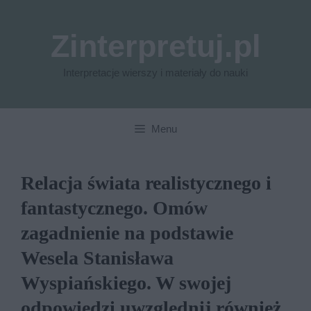
Przejdź
do
Zinterpretuj.pl
treści
Interpretacje wierszy i materiały do nauki
Menu
Relacja świata realistycznego i
fantastycznego. Omów
zagadnienie na podstawie
Wesela Stanisława
Wyspiańskiego. W swojej
odpowiedzi uwzględnij również