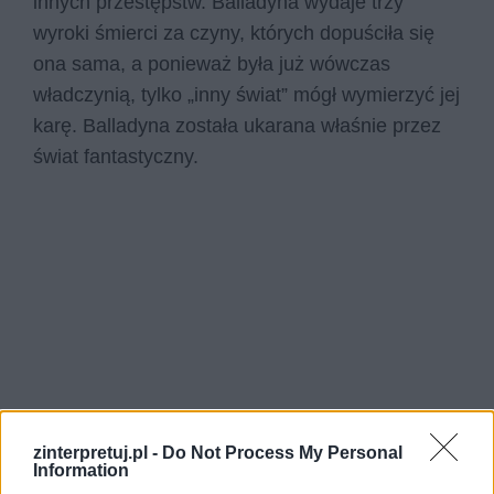
innych przestępstw. Balladyna wydaje trzy
wyroki śmierci za czyny, których dopuściła się
ona sama, a ponieważ była już wówczas
władczynią, tylko „inny świat” mógł wymierzyć jej
karę. Balladyna została ukarana właśnie przez
świat fantastyczny.
zinterpretuj.pl -
Do Not Process My Personal
Information