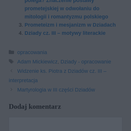
polega? Znaczenie postawy
prometejskiej w odwołaniu do
mitologii i romantyzmu polskiego
Prometeizm i mesjanizm w Dziadach
Dziady cz. III – motywy literackie
Kategorie
opracowania
Tagi
Adam Mickiewicz
,
Dziady - opracowanie
Widzenie ks. Piotra z Dziadów cz. III –
interpretacja
Martyrologia w III części Dziadów
Dodaj komentarz
Komentarz