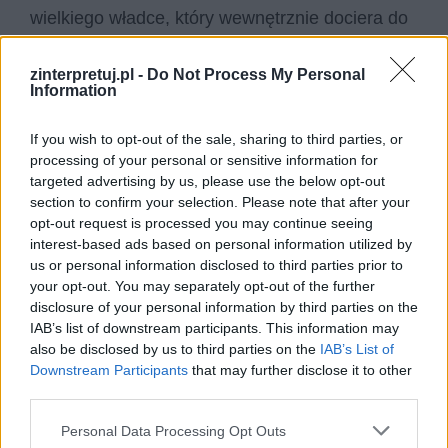
wielkiego władce, który wewnętrznie dociera do
punktu, kiedy sam staje się ofiarą własnych
wygórowanych ambicji, nieodpowiedzialnego
zinterpretuj.pl -
Do Not Process My Personal
Information
pełnienia swojego urzędu i brutalnego,
niesprawiedliwego nadużywania swojej władzy.
If you wish to opt-out of the sale, sharing to third parties, or
Umieszczenie takiej sceny w
Dziadach cz.
processing of your personal or sensitive information for
targeted advertising by us, please use the below opt-out
III
miało charakter krzepiący, ponieważ
section to confirm your selection. Please note that after your
pokazywało Polakom, że ich oprawcy też są
opt-out request is processed you may continue seeing
ludźmi i też mają pewne ograniczenia w
interest-based ads based on personal information utilized by
us or personal information disclosed to third parties prior to
czynieniu zła.
your opt-out. You may separately opt-out of the further
disclosure of your personal information by third parties on the
IAB’s list of downstream participants. This information may
also be disclosed by us to third parties on the
IAB’s List of
Downstream Participants
that may further disclose it to other
third parties.
Personal Data Processing Opt Outs