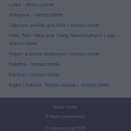
Lalka – streszczenie
Antygona – streszczenie
Odprawa posłów greckich – streszczenie
Felix, Net i Nika oraz Gang Niewidzialnych Ludzi –
streszczenie
Raport o stanie wojennym – streszczenie
Katedra – streszczenie
Kordian – streszczenie
Kajko i Kokosz. Szkoła latania – streszczenie
Mapa strony
Polityka prywatności
© zinterpretuj.pl 2026