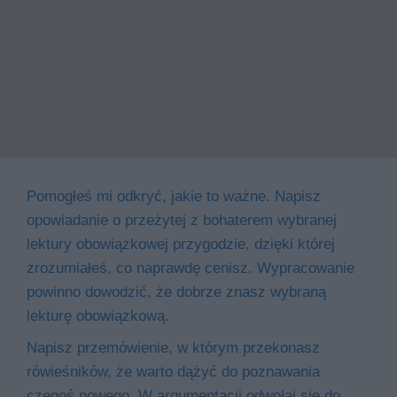
Pomogłeś mi odkryć, jakie to ważne. Napisz
opowiadanie o przeżytej z bohaterem wybranej
lektury obowiązkowej przygodzie, dzięki której
zrozumiałeś, co naprawdę cenisz. Wypracowanie
powinno dowodzić, że dobrze znasz wybraną
lekturę obowiązkową.
Napisz przemówienie, w którym przekonasz
rówieśników, że warto dążyć do poznawania
czegoś nowego. W argumentacji odwołaj się do