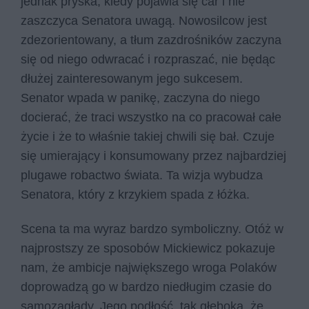
jednak pryska, kiedy pojawia się car i nie
zaszczyca Senatora uwagą. Nowosilcow jest
zdezorientowany, a tłum zazdrośników zaczyna
się od niego odwracać i rozpraszać, nie będąc
dłużej zainteresowanym jego sukcesem.
Senator wpada w panikę, zaczyna do niego
docierać, że traci wszystko na co pracował całe
życie i że to właśnie takiej chwili się bał. Czuje
się umierający i konsumowany przez najbardziej
plugawe robactwo świata. Ta wizja wybudza
Senatora, który z krzykiem spada z łóżka.
Scena ta ma wyraz bardzo symboliczny. Otóż w
najprostszy ze sposobów Mickiewicz pokazuje
nam, że ambicje największego wroga Polaków
doprowadzą go w bardzo niedługim czasie do
samozagłady. Jego podłość, tak głęboka, że