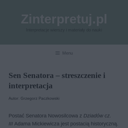
Przejdź
do
Zinterpretuj.pl
treści
Interpretacje wierszy i materiały do nauki
Menu
Sen Senatora – streszczenie i
interpretacja
Autor: Grzegorz Paczkowski
Postać Senatora Nowosilcowa z
Dziadów cz.
III
Adama Mickiewicza jest postacią historyczną.