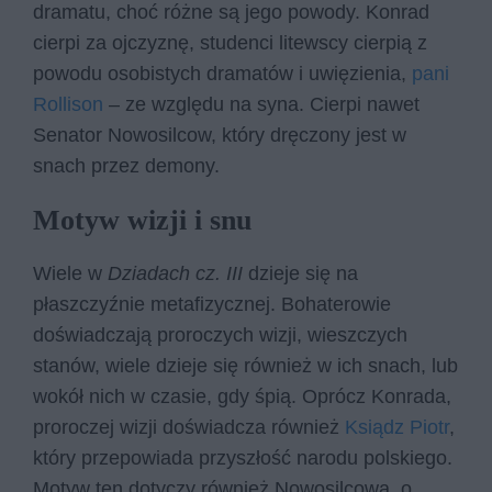
dramatu, choć różne są jego powody. Konrad
cierpi za ojczyznę, studenci litewscy cierpią z
powodu osobistych dramatów i uwięzienia,
pani
Rollison
– ze względu na syna. Cierpi nawet
Senator Nowosilcow, który dręczony jest w
snach przez demony.
Motyw wizji i snu
Wiele w
Dziadach cz. III
dzieje się na
płaszczyźnie metafizycznej. Bohaterowie
doświadczają proroczych wizji, wieszczych
stanów, wiele dzieje się również w ich snach, lub
wokół nich w czasie, gdy śpią. Oprócz Konrada,
proroczej wizji doświadcza również
Ksiądz Piotr
,
który przepowiada przyszłość narodu polskiego.
Motyw ten dotyczy również Nowosilcowa, o