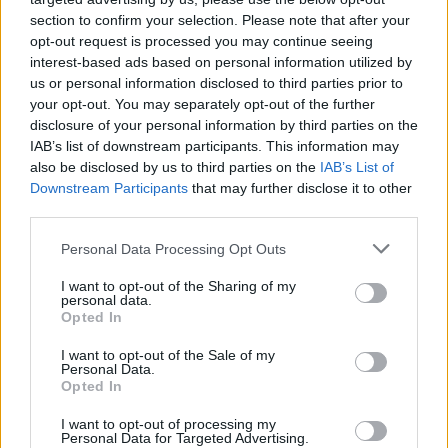
section to confirm your selection. Please note that after your
opt-out request is processed you may continue seeing
interest-based ads based on personal information utilized by
us or personal information disclosed to third parties prior to
Motyw samotności
your opt-out. You may separately opt-out of the further
disclosure of your personal information by third parties on the
IAB’s list of downstream participants. This information may
Konrad
jest człowiekiem osamotnionym ze
also be disclosed by us to third parties on the
IAB’s List of
wszech miar. Odstaje od swoich towarzyszy, nie
Downstream Participants
that may further disclose it to other
third parties.
szuka u nich zrozumienia. Jest osamotniony ze
względu na swoje wybitne umiejętności, a także
Personal Data Processing Opt Outs
ponadprzeciętną wrażliwość i uczuciowość. Wie,
I want to opt-out of the Sharing of my
że droga wieszcza musi być drogą samotnika,
personal data.
Opted In
ponieważ „samotność – mędrców mistrzyni”.
Osamotniona jest również Polska, która po
I want to opt-out of the Sale of my
Personal Data.
ostatnim rozbiorze została opuszczona przez
Opted In
swoich uprzednich sojuszników, m.in. przez
I want to opt-out of processing my
Francję, która w dramacie porównana jest wręcz
Personal Data for Targeted Advertising.