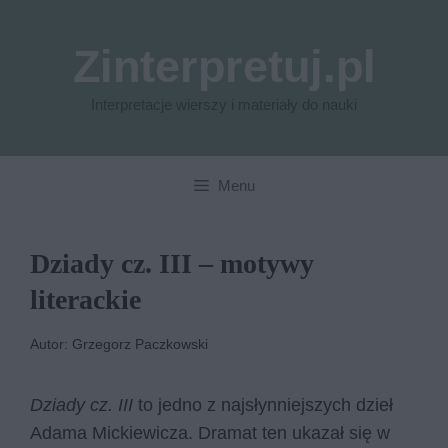
Przejdź
do
Zinterpretuj.pl
treści
Interpretacje wierszy i materiały do nauki
Menu
Dziady cz. III – motywy
literackie
Autor: Grzegorz Paczkowski
Dziady cz. III
to jedno z najsłynniejszych dzieł
Adama Mickiewicza. Dramat ten ukazał się w