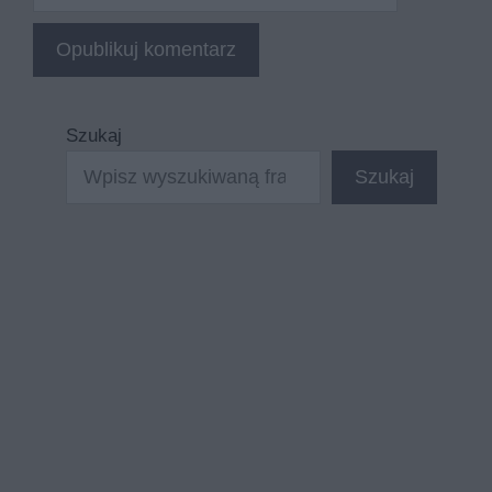
internetowa
Szukaj
Szukaj