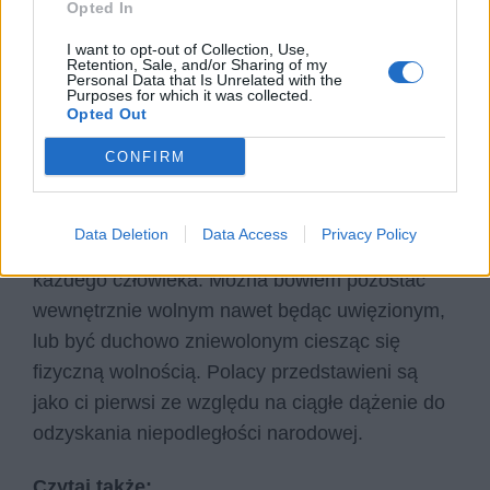
Opted In
do Poncjusza Piłata, który umywając ręce
przyczynił się do straszliwej śmierci Jezusa
I want to opt-out of Collection, Use,
Retention, Sale, and/or Sharing of my
Chrystusa.
Personal Data that Is Unrelated with the
Purposes for which it was collected.
Opted Out
Motyw wolności
CONFIRM
Dziady cz. III
to nie tylko utwór o dążeniu do
wolności narodu polskiego. To przede wszystkim
Data Deletion
Data Access
Privacy Policy
dzieło dotykające kwestii wolności osobistej
każdego człowieka. Można bowiem pozostać
wewnętrznie wolnym nawet będąc uwięzionym,
lub być duchowo zniewolonym ciesząc się
fizyczną wolnością. Polacy przedstawieni są
jako ci pierwsi ze względu na ciągłe dążenie do
odzyskania niepodległości narodowej.
Czytaj także: