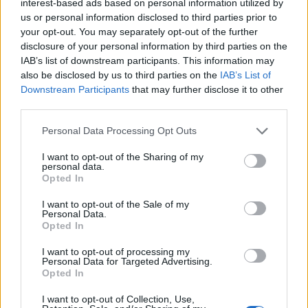
interest-based ads based on personal information utilized by
us or personal information disclosed to third parties prior to
To, czy czujemy się szczęśliwi, nie zależy od
your opt-out. You may separately opt-out of the further
naszego wyglądu zewnętrznego. Kwiaty z
disclosure of your personal information by third parties on the
IAB’s list of downstream participants. This information may
ogrodu chełpiły się swoją urodą, lecz były
also be disclosed by us to third parties on the
IAB’s List of
hodowane po to, by w pewnym momencie ich
Downstream Participants
that may further disclose it to other
życie zostało przerwane. Stokrotka żyła na
third parties.
wolności i nie była tak piękna jak kwiaty
Personal Data Processing Opt Outs
ogrodowe, lecz mogła cieszyć się
I want to opt-out of the Sharing of my
nieograniczoną wolnością. Wolność ta niestety
personal data.
została ukrócona przez złych chłopców, którzy w
Opted In
bezduszny i w bezmyślny sposób pozbawili
I want to opt-out of the Sale of my
Personal Data.
życia zarówno ją, jak i skowronka. To uczy nas,
Opted In
że należy podchodzić z szacunkiem do każdej
I want to opt-out of processing my
istoty żywej i nie niszczyć przyrody w bezmyślny
Personal Data for Targeted Advertising.
sposób.
Opted In
I want to opt-out of Collection, Use,
Czytaj także: