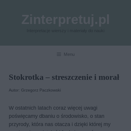
Przejdź
do
Zinterpretuj.pl
treści
Interpretacje wierszy i materiały do nauki
Menu
Stokrotka – streszczenie i morał
Autor: Grzegorz Paczkowski
W ostatnich latach coraz więcej uwagi
poświęcamy dbaniu o środowisko, o stan
przyrody, która nas otacza i dzięki której my