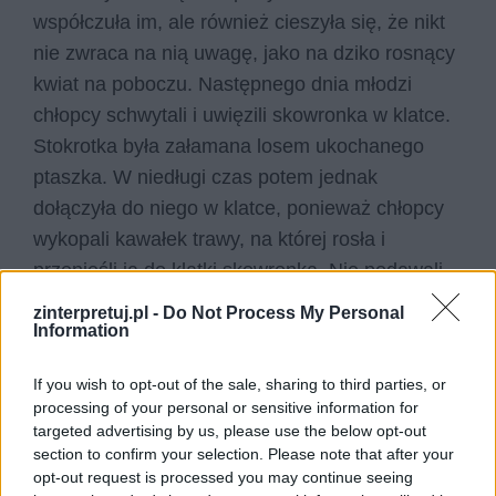
współczuła im, ale również cieszyła się, że nikt
nie zwraca na nią uwagę, jako na dziko rosnący
kwiat na poboczu. Następnego dnia młodzi
chłopcy schwytali i uwięzili skowronka w klatce.
Stokrotka była załamana losem ukochanego
ptaszka. W niedługi czas potem jednak
dołączyła do niego w klatce, ponieważ chłopcy
wykopali kawałek trawy, na której rosła i
przenieśli ją do klatki skowronka. Nie podawali
im jednak wody, a pragnienie stawało się coraz
zinterpretuj.pl -
Do Not Process My Personal
Information
boleśniejsze. Wreszcie skowronek zmarł.
Widząc to, chłopcy byli bardzo smutni i wyprawili
If you wish to opt-out of the sale, sharing to third parties, or
mu uroczystość pogrzebową, natomiast kawałek
processing of your personal or sensitive information for
trawy i umierającą stokrotkę wyrzucili na drogę.
targeted advertising by us, please use the below opt-out
section to confirm your selection. Please note that after your
Stokrotka – morał
opt-out request is processed you may continue seeing