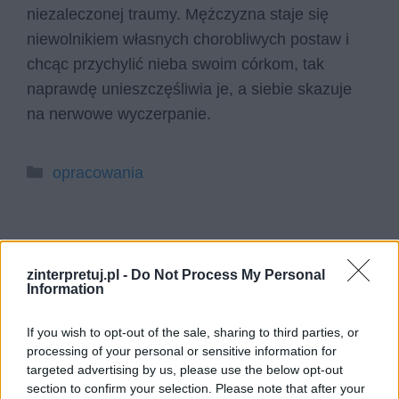
niezaleczonej traumy. Mężczyzna staje się
niewolnikiem własnych chorobliwych postaw i
chcąc przychylić nieba swoim córkom, tak
naprawdę unieszczęśliwia je, a siebie skazuje
na nerwowe wyczerpanie.
Kategorie
opracowania
Strona
Strona
←
Poprzedni
1
2
zinterpretuj.pl -
Do Not Process My Personal
Information
Szukaj
If you wish to opt-out of the sale, sharing to third parties, or
processing of your personal or sensitive information for
Szukaj
targeted advertising by us, please use the below opt-out
section to confirm your selection. Please note that after your