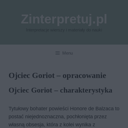
Przejdź
do
Zinterpretuj.pl
treści
Interpretacje wierszy i materiały do nauki
Menu
Ojciec Goriot – opracowanie
Ojciec Goriot – charakterystyka
Tytułowy bohater powieści Honore de Balzaca to
postać niejednoznaczna, pochłonięta przez
własną obsesja, która z kolei wynika z