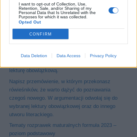
I want to opt-out of Collection, Use,
Retention, Sale, and/or Sharing of my
Personal Data that Is Unrelated with the
Purposes for which it was collected.
Opted Out
Pomogłeś mi odkryć, jakie to ważne. Napisz
CONFIRM
opowiadanie o przeżytej z bohaterem wybranej
lektury obowiązkowej przygodzie, dzięki której
zrozumiałeś, co naprawdę cenisz. Wypracowanie
Data Deletion
Data Access
Privacy Policy
powinno dowodzić, że dobrze znasz wybraną
lekturę obowiązkową.
Napisz przemówienie, w którym przekonasz
rówieśników, że warto dążyć do poznawania
czegoś nowego. W argumentacji odwołaj się do
wybranej lektury obowiązkowej oraz do innego
utworu literackiego.
Tematy rozprawek maturalnych formuła 2023 –
poziom podstawowy