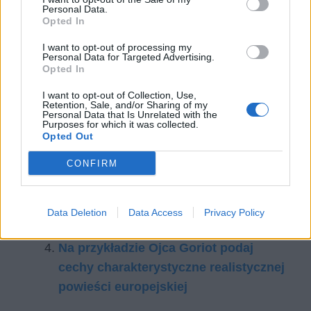
Personal Data.
Opted In
I want to opt-out of processing my
Personal Data for Targeted Advertising.
Opted In
I want to opt-out of Collection, Use,
Retention, Sale, and/or Sharing of my
Czytaj także:
Personal Data that Is Unrelated with the
Purposes for which it was collected.
Vautrin (Jakub Collin) –
Opted Out
charakterystyka
CONFIRM
Wdowa Vauquer – charakterystyka
Ojciec Goriot jako powieść
realistyczna – elementy realizmu w
Data Deletion
Data Access
Privacy Policy
powieści
Na przykładzie Ojca Goriot podaj
cechy charakterystyczne realistycznej
powieści europejskiej