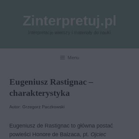
Przejdź
do
Zinterpretuj.pl
treści
Interpretacje wierszy i materiały do nauki
Menu
Eugeniusz Rastignac –
charakterystyka
Autor: Grzegorz Paczkowski
Eugeniusz de Rastignac to główna postać
powieści Honore de Balzaca, pt.
Ojciec