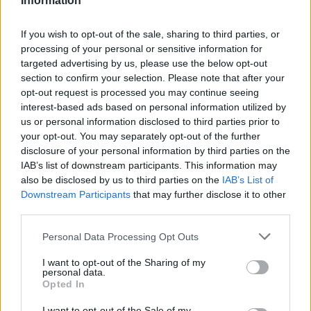
Information
chwila próby, potrafi jednak opowiedzieć się po
stronie Goriota i towarzyszy mu w jego ostatnich
If you wish to opt-out of the sale, sharing to third parties, or
chwilach. Okazuje się dobrym człowiekiem, choć
processing of your personal or sensitive information for
targeted advertising by us, please use the below opt-out
ulega zagubieniu jak każdy z nas w młodości.
section to confirm your selection. Please note that after your
opt-out request is processed you may continue seeing
interest-based ads based on personal information utilized by
us or personal information disclosed to third parties prior to
your opt-out. You may separately opt-out of the further
disclosure of your personal information by third parties on the
IAB’s list of downstream participants. This information may
also be disclosed by us to third parties on the
IAB’s List of
Downstream Participants
that may further disclose it to other
third parties.
Personal Data Processing Opt Outs
I want to opt-out of the Sharing of my
personal data.
Opted In
I want to opt-out of the Sale of my