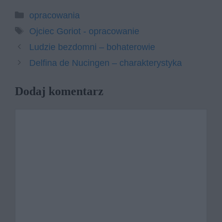
Kategorie
opracowania
Tagi
Ojciec Goriot - opracowanie
Ludzie bezdomni – bohaterowie
Delfina de Nucingen – charakterystyka
Dodaj komentarz
Komentarz