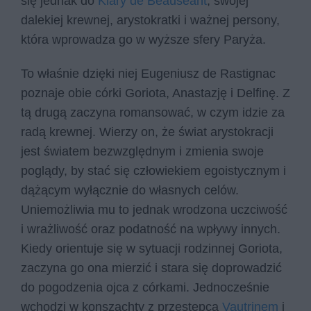
się jednak do
Klary de Beauseant
, swojej
dalekiej krewnej, arystokratki i ważnej persony,
która wprowadza go w wyższe sfery Paryża.
To właśnie dzięki niej Eugeniusz de Rastignac
poznaje obie córki Goriota, Anastazję i Delfinę. Z
tą drugą zaczyna romansować, w czym idzie za
radą krewnej. Wierzy on, że świat arystokracji
jest światem bezwzględnym i zmienia swoje
poglądy, by stać się człowiekiem egoistycznym i
dążącym wyłącznie do własnych celów.
Uniemożliwia mu to jednak wrodzona uczciwość
i wrażliwość oraz podatność na wpływy innych.
Kiedy orientuje się w sytuacji rodzinnej Goriota,
zaczyna go ona mierzić i stara się doprowadzić
do pogodzenia ojca z córkami. Jednocześnie
wchodzi w konszachty z przestępcą
Vautrinem
i