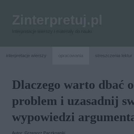
Przejdź
do
Zinterpretuj.pl
treści
Interpretacje wierszy i materiały do nauki
interpretacje wierszy
opracowania
streszczenia lektur
Dlaczego warto dbać o
problem i uzasadnij s
wypowiedzi argumenta
Autor: Grzegorz Paczkowski