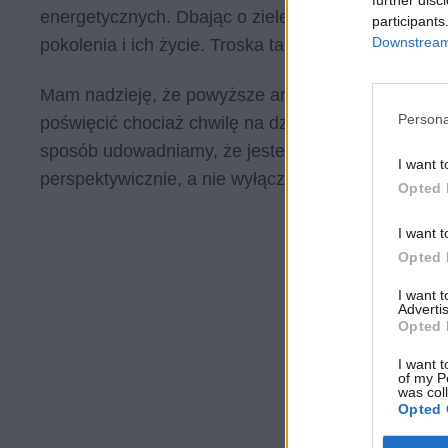
energetycznych. Dbając o zieleń wykazujemy się tro
participants
Downstream 
pokolenia i ich życie. Troska ta jest szczególnie i
Mam nadzieję, że powyższe argumenty są wystarcz
Persona
poświęcić chociaż chwilę na działania ukierunkowan
sposób udowadniamy, że jesteśmy świadomymi ludź
I want t
perspektywicznie, a nie wyłącznie w kategoriach „tu
Opted 
I want t
Opted 
I want 
Advertis
Opted 
I want t
of my P
was col
Opted 