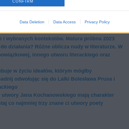
CONFIRM
Data Deletion
Data Access
Privacy Policy
dów. W pracy odwołaj się do wybranej lektury
o i wybranych kontekstów. Matura próbna 2023
do działania? Różne oblicza nudy w literaturze. W
bowiązkowej, innego utworu literackiego oraz
zebuje w życiu ideałów, którym mógłby
nij odwołując się do Lalki Bolesława Prusa i
rackiego
że utwory Jana Kochanowskiego mają charakter
j co najmniej trzy znane ci utwory poety