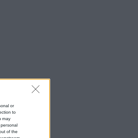
sonal or
ection to
ou may
 personal
out of the
 downstream