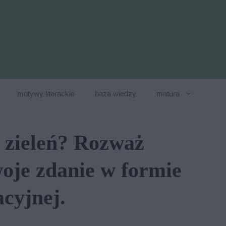
motywy literackie
baza wiedzy
matura
 zieleń? Rozważ
woje zdanie w formie
cyjnej.