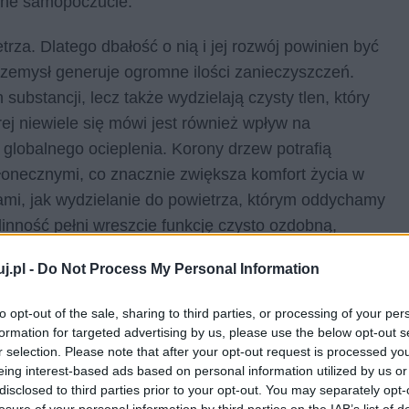
ólne samopoczucie.
za. Dlatego dbałość o nią i jej rozwój powinien być
rzemysł generuje ogromne ilości zanieczyszczeń.
ubstancji, lecz także wydzielają czysty tlen, który
rej niewiele się mówi jest również wpływ na
e globalnego ocieplenia. Korony drzew potrafią
łonecznymi, co znacznie zwiększa komfort życia w
ami, jak wydzielanie do powietrza, którym oddychamy
ślinność pełni wreszcie funkcję czysto ozdobną,
życie do każdego wnętrza i sprawić, że nasz gabinet
j.pl -
Do Not Process My Personal Information
u dobrze spędza nam się czas.
to opt-out of the sale, sharing to third parties, or processing of your per
o siebie oraz o swoich najbliższych, a także o
formation for targeted advertising by us, please use the below opt-out s
naszej okolicy, mieście, kraju. Zawsze należy
r selection. Please note that after your opt-out request is processed y
eing interest-based ads based on personal information utilized by us or
ła swoich pozytywnych funkcji, a proces przywrócenia
disclosed to third parties prior to your opt-out. You may separately opt-
i wymaga dużych nakładów finansowych, czasowych i
losure of your personal information by third parties on the IAB’s list of