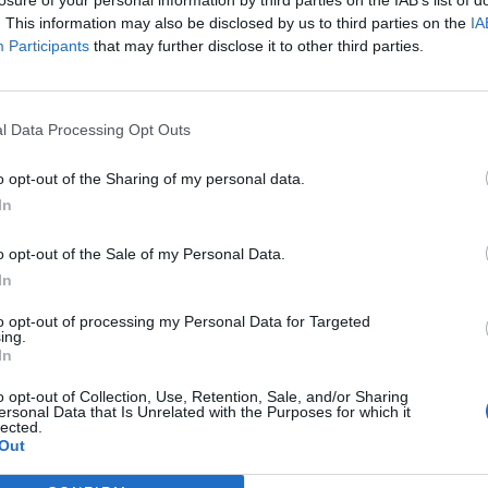
ską nie tylko o nas samych, lecz także o przyszłe
. This information may also be disclosed by us to third parties on the
IA
Participants
that may further disclose it to other third parties.
stotna w czasach kryzysu naturalnego.
ające na poparcie tezy, że warto każdego dnia
l Data Processing Opt Outs
e na rozwój zieleni w naszej okolicy, ponieważ w ten
mi, którzy znają swoje powinności i myślą
o opt-out of the Sharing of my personal data.
 i teraz”.
In
o opt-out of the Sale of my Personal Data.
In
to opt-out of processing my Personal Data for Targeted
ing.
In
o opt-out of Collection, Use, Retention, Sale, and/or Sharing
ersonal Data that Is Unrelated with the Purposes for which it
lected.
Out