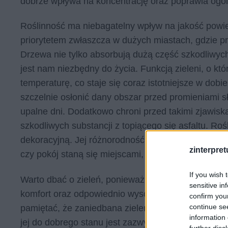
dobrze wpływa na koncentrację oraz poprawia og
Roślinność ma niebagatelny wpływ na jakość powietr
priorytetem zwłaszcza w dużych miastach, gdzie p
Drzewa nie tylko absorbują dużą część szkodliwych s
jest nam niezbędny do życia. Funkcją zieleni, o któ
temperaturę, co staje się coraz istotniejsze w dobi
szczelnie osłonić dany obszar przed promieniami s
upalne dni. Dodatkowo chroni przed takimi zjawisk
szkodliwych substancji z topiącego się asfaltu. Ro
dekoracyjną. Jej różnorodność potrafi wprowadzić 
zinterpretu
czy pokój staną się miejscami, w których po prost
If you wish 
Warto dbać o zieleń, ponieważ w ten sposób dbamy 
sensitive in
komfort oraz odpowiednio wysoki standard życia w 
confirm you
continue se
pamiętać, że zaniedbana zieleń nie będzie spełnia
information 
jej do dobrego stanu jest zazwyczaj długotrwały 
further disc