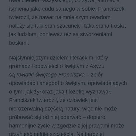
uwielbieniem wszystkiego, co żywe, afirmacją
istnienia jako cudu samego w sobie. Franciszek
twierdził, że nawet najmniejszym owadom
należy się taki sam szacunek i taka sama troska
jak ludziom, ponieważ też są stworzeniami
boskimi.
Najsłynniejszym dziełem literackim, który
gromadził opowieści o świętym z Asyżu
są
Kwiatki świętego Franciszka
– zbiór
opowiadać i anegdot o świętym, opowiadających
o tym, jak żył oraz jaką filozofię wyznawał.
Franciszek twierdził, że człowiek jest
nierozerwalną częścią natury, więc nie może
próbować się od niej oderwać – dopiero
harmonijne życie w zgodzie z jej prawami może
przynieść pełnię szczęścia. Najbardziej