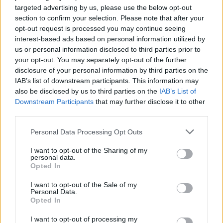
targeted advertising by us, please use the below opt-out
section to confirm your selection. Please note that after your
opt-out request is processed you may continue seeing
interest-based ads based on personal information utilized by
us or personal information disclosed to third parties prior to
your opt-out. You may separately opt-out of the further
disclosure of your personal information by third parties on the
IAB’s list of downstream participants. This information may
also be disclosed by us to third parties on the
IAB’s List of
Downstream Participants
that may further disclose it to other
third parties.
Personal Data Processing Opt Outs
I want to opt-out of the Sharing of my
personal data.
Opted In
Franciszkanizm to wbrew pozorom bardzo
I want to opt-out of the Sale of my
popularny do dzisiaj nurt filozoficzny, chociaż
Personal Data.
nabrał on kształtu, w którym rzadko kiedy wiąże
Opted In
się go z chrześcijaństwem. Należy jednak
I want to opt-out of processing my