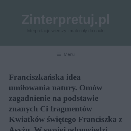
Przejdź
do
Zinterpretuj.pl
treści
Interpretacje wierszy i materiały do nauki
Menu
Franciszkańska idea
umiłowania natury. Omów
zagadnienie na podstawie
znanych Ci fragmentów
Kwiatków świętego Franciszka z
Asyżu. W swojej odpowiedzi