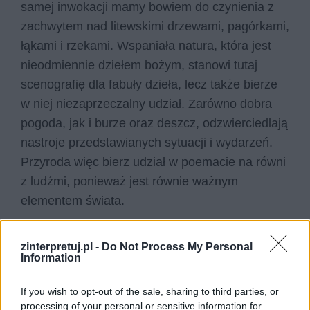
samej inwokacji mamy bowiem do czynienia z
zachwytem nad litewskimi drzewami, pagórkami,
łąkami i rzekami. Wspaniała natura, która jest
nieodmiennie dziełem bożym, stanowi tutaj
scenografię dla fabuły dzieła, lecz także bierze
w niej niezaprzeczalny udział. Zarówno dobra
pogoda, jak i burze oraz deszcz, odzwierciedlają
nastroje przedstawianych sytuacji i wydarzeń.
Przyroda więc bierz udział w poemacie na równi
z ludźmi, ponieważ jest równie ważnym
elementem świata.
zinterpretuj.pl -
Do Not Process My Personal
Information
If you wish to opt-out of the sale, sharing to third parties, or
processing of your personal or sensitive information for