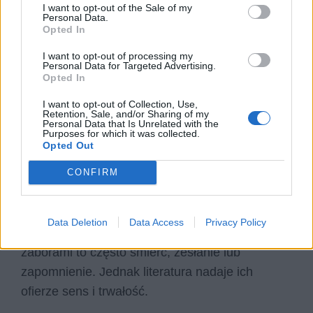
I want to opt-out of the Sale of my
Personal Data.
Gloria victis
Opted In
Nowela Orzeszkowej przywołuje pamięć
I want to opt-out of processing my
Personal Data for Targeted Advertising.
młodych powstańców styczniowych. Narracja
Opted In
prowadzona jest z perspektywy natury, która
I want to opt-out of Collection, Use,
Retention, Sale, and/or Sharing of my
przechowuje wspomnienie o poległych. Młodzież
Personal Data that Is Unrelated with the
Purposes for which it was collected.
przedstawiona jest jako pokolenie gotowe na
Opted Out
najwyższą ofiarę. Choć powstanie kończy się
klęską, moralne zwycięstwo pozostaje po stronie
CONFIRM
młodych bohaterów. Orzeszkowa podkreśla, że
pamięć o ich czynie staje się fundamentem
Data Deletion
Data Access
Privacy Policy
tożsamości narodowej. Los młodzieży pod
zaborami to często śmierć, zesłanie lub
zapomnienie. Jednak literatura nadaje ich
ofierze sens i trwałość.