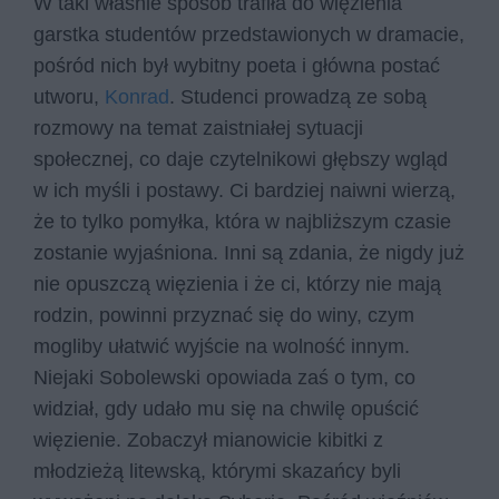
W taki właśnie sposób trafiła do więzienia
garstka studentów przedstawionych w dramacie,
pośród nich był wybitny poeta i główna postać
utworu,
Konrad
. Studenci prowadzą ze sobą
rozmowy na temat zaistniałej sytuacji
społecznej, co daje czytelnikowi głębszy wgląd
w ich myśli i postawy. Ci bardziej naiwni wierzą,
że to tylko pomyłka, która w najbliższym czasie
zostanie wyjaśniona. Inni są zdania, że nigdy już
nie opuszczą więzienia i że ci, którzy nie mają
rodzin, powinni przyznać się do winy, czym
mogliby ułatwić wyjście na wolność innym.
Niejaki Sobolewski opowiada zaś o tym, co
widział, gdy udało mu się na chwilę opuścić
więzienie. Zobaczył mianowicie kibitki z
młodzieżą litewską, którymi skazańcy byli