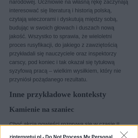
narodowej. Uczniowie na własną rękę zaczynają
interesować się literaturą i historią polską,
czytają wieczorami i dyskutują między sobą,
budując w swoich głowach i duszach nową
jakość. Wszystko to sprawia, że wieloletni
proces rusyfikacji, do jakiego z zawziętością
przykładali się nauczyciele oraz inspektorzy
carscy, pod koniec i tak okazał się tytułową
syzyfową pracą – wielkim wysiłkiem, który nie
przyniósł pożądanego rezultatu.
Inne przykładowe konteksty
Kamienie na szaniec
Choć akcja powieści rozgrywa się w czasie II
wojny światowej, ukazuje ona podobny
zinterpretuj.pl -
Do Not Process My Personal