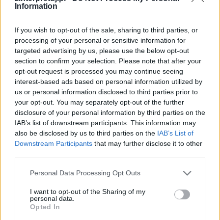
mechanizm walki młodzieży z okupantem.
Information
Bohaterowie – Zośka, Rudy i Alek – są
If you wish to opt-out of the sale, sharing to third parties, or
kontynuatorami tradycji patriotycznej
processing of your personal or sensitive information for
zapoczątkowanej jeszcze w czasach zaborów.
targeted advertising by us, please use the below opt-out
Ich wychowanie oparte jest na wartościach
section to confirm your selection. Please note that after your
opt-out request is processed you may continue seeing
narodowych i romantycznym ideale
interest-based ads based on personal information utilized by
poświęcenia. Młodzi ludzie rezygnują z
us or personal information disclosed to third parties prior to
normalnej młodości, aby podjąć walkę o
your opt-out. You may separately opt-out of the further
disclosure of your personal information by third parties on the
wolność. Edukacja konspiracyjna zastępuje
IAB’s list of downstream participants. This information may
szkołę, a przyjaźń nabiera wymiaru braterstwa
also be disclosed by us to third parties on the
IAB’s List of
broni. Powieść pokazuje, że polska młodzież w
Downstream Participants
that may further disclose it to other
third parties.
różnych epokach była zmuszana do
przedwczesnej dojrzałości. Wspólnym
Personal Data Processing Opt Outs
mianownikiem jest gotowość do ofiary w imię
I want to opt-out of the Sharing of my
ojczyzny. To dziedzictwo duchowe wywodzące
personal data.
Opted In
się z czasów zaborów.