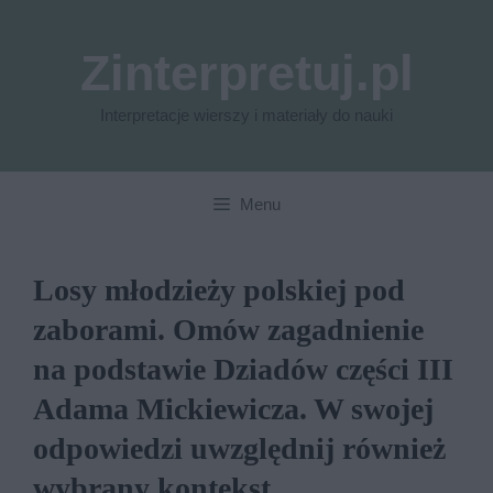
Przejdź
do
Zinterpretuj.pl
treści
Interpretacje wierszy i materiały do nauki
Menu
Losy młodzieży polskiej pod
zaborami. Omów zagadnienie
na podstawie Dziadów części III
Adama Mickiewicza. W swojej
odpowiedzi uwzględnij również
wybrany kontekst.