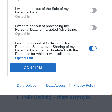
Bilbo Baggins stanie się czternastym członkiem
drużyny, która postara się pokonać okrutnego
I want to opt-out of the Sale of my
Personal Data.
smoka Smauga
i odebrać mu rodowe
Opted In
drogocenne skarby krasnoludów.
I want to opt-out of processing my
Personal Data for Targeted Advertising.
Czytaj także:
Opted In
Bilbo Baggins – charakterystyka
I want to opt-out of Collection, Use,
Retention, Sale, and/or Sharing of my
Krasnoludy (Hobbit) – charakterystyka
Personal Data that Is Unrelated with the
Purposes for which it was collected.
Napisz opowiadanie o spotkaniu
Opted Out
jednego z bohaterów lektury
CONFIRM
obowiązkowej z bohaterem innego
utworu literackiego. Spotkanie to
będzie początkiem wspólnej przygody
Data Deletion
Data Access
Privacy Policy
która zmieni losy jednego z nich
Trolle (Hobbit) – charakterystyka