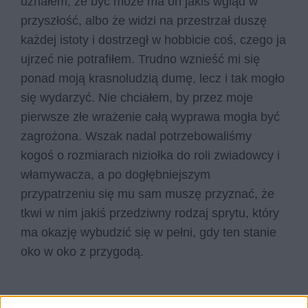
uznałem, że być może ma on jakiś wgląd w
przyszłość, albo że widzi na przestrzał duszę
każdej istoty i dostrzegł w hobbicie coś, czego ja
ujrzeć nie potrafiłem. Trudno wznieść mi się
ponad moją krasnoludzią dumę, lecz i tak mogło
się wydarzyć. Nie chciałem, by przez moje
pierwsze złe wrażenie całą wyprawa mogła być
zagrożona. Wszak nadal potrzebowaliśmy
kogoś o rozmiarach niziołka do roli zwiadowcy i
włamywacza, a po dogłębniejszym
przypatrzeniu się mu sam muszę przyznać, że
tkwi w nim jakiś przedziwny rodzaj sprytu, który
ma okazję wybudzić się w pełni, gdy ten stanie
oko w oko z przygodą.