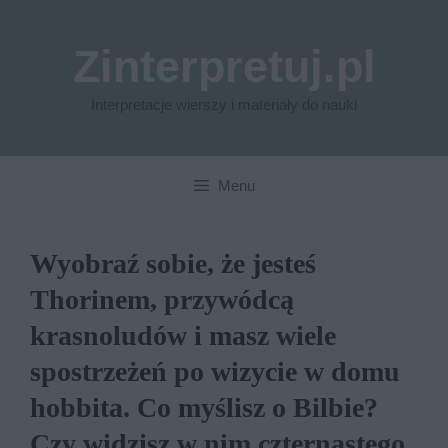
Przejdź
do
Zinterpretuj.pl
treści
Interpretacje wierszy i materiały do nauki
Menu
Wyobraź sobie, że jesteś
Thorinem, przywódcą
krasnoludów i masz wiele
spostrzeżeń po wizycie w domu
hobbita. Co myślisz o Bilbie?
Czy widzisz w nim czternastego