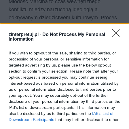
Młodość Marcina to czas wewnętrznego
konfliktu między narzuconą ideologią a
odkrywanym dziedzictwem kulturowym. Proces
kształtowania tożsamości odbywa się poprzez
bunt i refleksję. Ważną rolę odgrywają
zinterpretuj.pl -
Do Not Process My Personal
Information
rówieśnicy, którzy inspirują go do myślenia
samodzielnego. Szkoła staje się przestrzenią
If you wish to opt-out of the sale, sharing to third parties, or
walki o duszę młodego człowieka. Marcin
processing of your personal or sensitive information for
targeted advertising by us, please use the below opt-out
przechodzi drogę od konformizmu do
section to confirm your selection. Please note that after your
świadomego patriotyzmu. Jego dojrzewanie ma
opt-out request is processed you may continue seeing
wymiar zarówno osobisty, jak i narodowy.
interest-based ads based on personal information utilized by
us or personal information disclosed to third parties prior to
Żeromski pokazuje, że młodość to etap
your opt-out. You may separately opt-out of the further
podatności na wpływy, ale także moment
disclosure of your personal information by third parties on the
przebudzenia. Tożsamość rodzi się w
IAB’s list of downstream participants. This information may
also be disclosed by us to third parties on the
IAB’s List of
konfrontacji z presją otoczenia.
Downstream Participants
that may further disclose it to other
third parties.