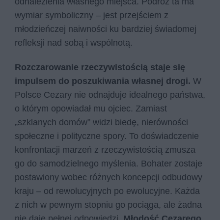
odnalezienia własnego miejsca. Podróż ta ma
wymiar symboliczny – jest przejściem z
młodzieńczej naiwności ku bardziej świadomej
refleksji nad sobą i wspólnotą.
Rozczarowanie rzeczywistością staje się
impulsem do poszukiwania własnej drogi.
W
Polsce Cezary nie odnajduje idealnego państwa,
o którym opowiadał mu ojciec. Zamiast
„szklanych domów” widzi biedę, nierówności
społeczne i polityczne spory. To doświadczenie
konfrontacji marzeń z rzeczywistością zmusza
go do samodzielnego myślenia. Bohater zostaje
postawiony wobec różnych koncepcji odbudowy
kraju – od rewolucyjnych po ewolucyjne. Każda
z nich w pewnym stopniu go pociąga, ale żadna
nie daje pełnej odpowiedzi.
Młodość Cezarego