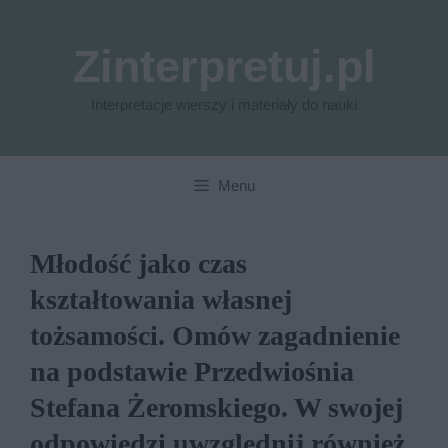
Przejdź
do
Zinterpretuj.pl
treści
Interpretacje wierszy i materiały do nauki
Menu
Młodość jako czas
kształtowania własnej
tożsamości. Omów zagadnienie
na podstawie Przedwiośnia
Stefana Żeromskiego. W swojej
odpowiedzi uwzględnij również