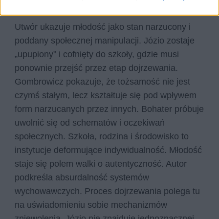
Ferdydurke
Utwór ukazuje młodość jako stan narzucony i
poddany społecznej manipulacji. Józio zostaje
„upupiony” i cofnięty do szkoły, gdzie musi
ponownie przejść przez etap dojrzewania.
Gombrowicz pokazuje, że tożsamość nie jest
czymś stałym, lecz kształtuje się pod wpływem
form narzucanych przez innych. Bohater próbuje
uwolnić się od schematów i oczekiwań
społecznych. Szkoła, rodzina i środowisko to
instytucje deformujące indywidualność. Młodość
staje się polem walki o autentyczność. Autor
podkreśla absurdalność systemów
wychowawczych. Proces dojrzewania polega tu
na uświadomieniu sobie mechanizmów
zniewolenia. Józio nie znajduje jednoznacznej