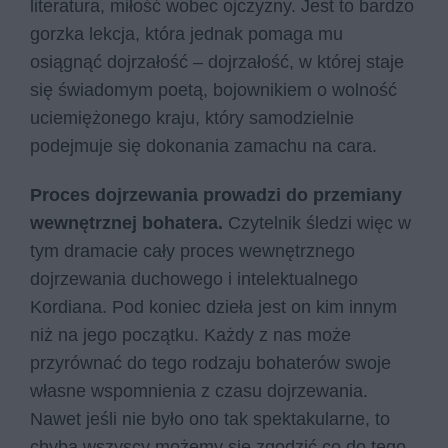
literatura, miłość wobec ojczyzny. Jest to bardzo
gorzka lekcja, która jednak pomaga mu
osiągnąć dojrzałość – dojrzałość, w której staje
się świadomym poetą, bojownikiem o wolność
uciemiężonego kraju, który samodzielnie
podejmuje się dokonania zamachu na cara.
Proces dojrzewania prowadzi do przemiany
wewnętrznej bohatera.
Czytelnik śledzi więc w
tym dramacie cały proces wewnętrznego
dojrzewania duchowego i intelektualnego
Kordiana. Pod koniec dzieła jest on kim innym
niż na jego początku. Każdy z nas może
przyrównać do tego rodzaju bohaterów swoje
własne wspomnienia z czasu dojrzewania.
Nawet jeśli nie było ono tak spektakularne, to
chyba wszyscy możemy się zgodzić co do tego,