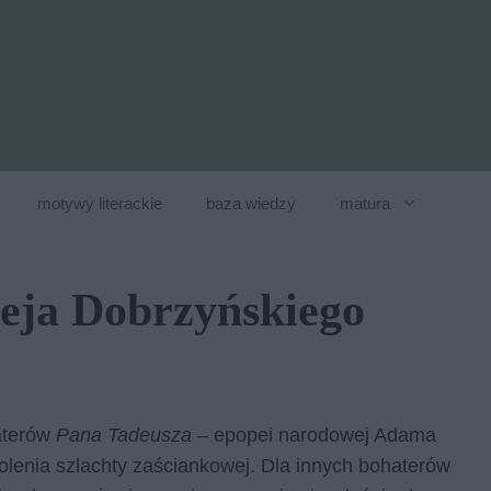
motywy literackie
baza wiedzy
matura
eja Dobrzyńskiego
aterów
Pana Tadeusza
– epopei narodowej Adama
kolenia szlachty zaściankowej. Dla innych bohaterów