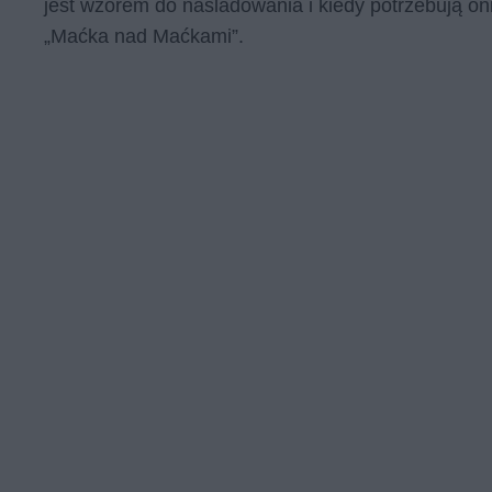
jest wzorem do naśladowania i kiedy potrzebują on
„Maćka nad Maćkami”.