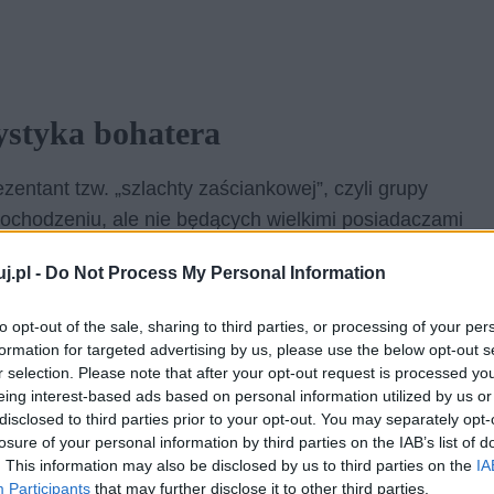
ystyka bohatera
rezentant tzw. „szlachty zaściankowej”, czyli grupy
 pochodzeniu, ale nie będących wielkimi posiadaczami
rodowiska szlacheckiego w swojej okolicy. Było tak ze
j.pl -
Do Not Process My Personal Information
ołnierską przeszłość – szlachcic brał bowiem udział w
ił się w czasie insurekcji kościuszkowskiej. Maciej
to opt-out of the sale, sharing to third parties, or processing of your per
m życiu, do tego stopnia, że nie jest w stanie znieść
formation for targeted advertising by us, please use the below opt-out s
ej. Nie jest również zwolennikiem wiary w Napoleona,
r selection. Please note that after your opt-out request is processed y
eing interest-based ads based on personal information utilized by us or
disclosed to third parties prior to your opt-out. You may separately opt-
losure of your personal information by third parties on the IAB’s list of
oplicowo, odbywa się ona właśnie w zaścianku
. This information may also be disclosed by us to third parties on the
IA
, mając go za małostkową kwestię sąsiedzkiej
Participants
that may further disclose it to other third parties.