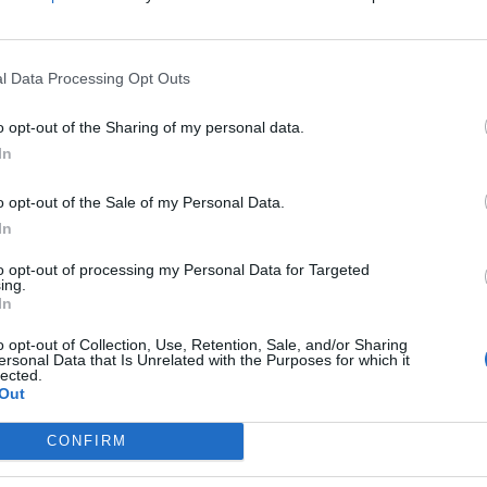
w sprawie powstania przeciw zaborcom, ale gdy
zucać się sobie do gardeł. Nie bierze udziału w
l Data Processing Opt Outs
 uwolnić szlachtę uwięzioną przez Moskali.
o opt-out of the Sharing of my personal data.
In
o opt-out of the Sale of my Personal Data.
In
ickiewicza
to opt-out of processing my Personal Data for Targeted
ing.
In
o opt-out of Collection, Use, Retention, Sale, and/or Sharing
ersonal Data that Is Unrelated with the Purposes for which it
lected.
Out
CONFIRM