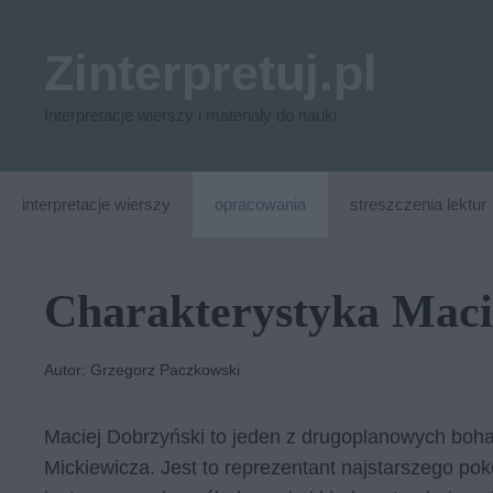
Przejdź
do
Zinterpretuj.pl
treści
Interpretacje wierszy i materiały do nauki
interpretacje wierszy
opracowania
streszczenia lektur
Charakterystyka Maci
Autor: Grzegorz Paczkowski
Maciej Dobrzyński to jeden z drugoplanowych boh
Mickiewicza. Jest to reprezentant najstarszego po