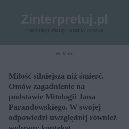
Przejdź
do
Zinterpretuj.pl
treści
Interpretacje wierszy i materiały do nauki
Menu
Miłość silniejsza niż śmierć.
Omów zagadnienie na
podstawie Mitologii Jana
Parandowskiego. W swojej
odpowiedzi uwzględnij również
wybrany kontekst.