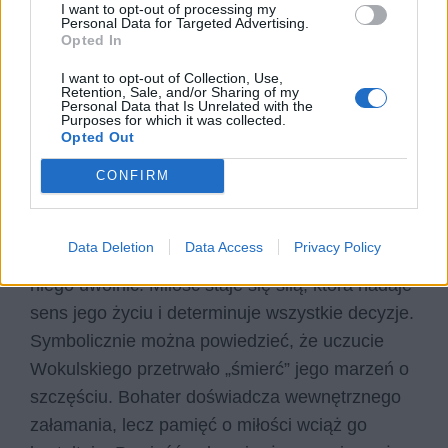
Lalka
I want to opt-out of processing my
Personal Data for Targeted Advertising.
Opted In
Stanisław Wokulski
pozostaje głęboko
I want to opt-out of Collection, Use,
zakochany w Izabeli Łęckiej, mimo że jego
Retention, Sale, and/or Sharing of my
Personal Data that Is Unrelated with the
uczucie przynosi mu rozczarowanie i cierpienie.
Purposes for which it was collected.
Opted Out
Bohater podporządkowuje swoje działania
zdobyciu majątku i pozycji społecznej, aby
CONFIRM
zasłużyć na miłość kobiety. Nawet gdy
uświadamia sobie, że jego uczucie nie zostanie
Data Deletion
Data Access
Privacy Policy
odwzajemnione w pełni, nadal nie potrafi się od
niego uwolnić. Miłość staje się siłą, która nadaje
sens jego życiu i determinuje wszystkie decyzje.
Symbolicznie można powiedzieć, że uczucie
Wokulskiego przetrwało „śmierć” jego marzeń o
szczęściu. Bohater doświadcza wewnętrznego
załamania, lecz pamięć o miłości wciąż go