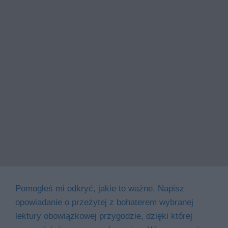
Pomogłeś mi odkryć, jakie to ważne. Napisz
opowiadanie o przeżytej z bohaterem wybranej
lektury obowiązkowej przygodzie, dzięki której