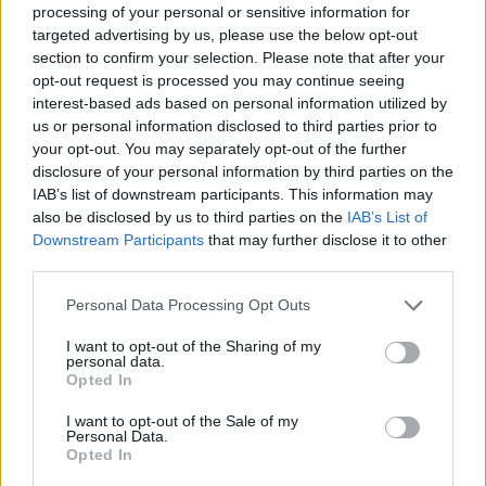
processing of your personal or sensitive information for
śmierć zamiast życia bez siebie
, co czyni ich
targeted advertising by us, please use the below opt-out
section to confirm your selection. Please note that after your
uczucie symbolem absolutnej wierności i
opt-out request is processed you may continue seeing
oddania. Paradoksalnie to właśnie ich tragiczna
interest-based ads based on personal information utilized by
śmierć przynosi skutek, którego nie potrafiły
us or personal information disclosed to third parties prior to
your opt-out. You may separately opt-out of the further
osiągnąć żadne wcześniejsze próby pojednania.
disclosure of your personal information by third parties on the
Widząc konsekwencje wieloletniej nienawiści,
IAB’s list of downstream participants. This information may
rody Montekich i Kapuletich decydują się
also be disclosed by us to third parties on the
IAB’s List of
Downstream Participants
that may further disclose it to other
zakończyć konflikt.
Miłość bohaterów okazuje
third parties.
się więc silniejsza niż śmierć, ponieważ jej
skutki trwają także po ich odejściu.
Tragedia
Personal Data Processing Opt Outs
Szekspira pokazuje, że prawdziwe uczucie
I want to opt-out of the Sharing of my
personal data.
może zmienić rzeczywistość nawet wtedy, gdy
Opted In
zakochani nie mogą już żyć razem.
I want to opt-out of the Sale of my
Personal Data.
Inne przykładowe konteksty
Opted In