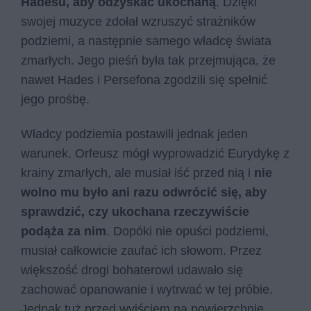
Hadesu, aby odzyskać ukochaną
. Dzięki
swojej muzyce zdołał wzruszyć strażników
podziemi, a następnie samego władcę świata
zmarłych. Jego pieśń była tak przejmująca, że
nawet Hades i Persefona zgodzili się spełnić
jego prośbę.
Władcy podziemia postawili jednak jeden
warunek. Orfeusz mógł wyprowadzić Eurydykę z
krainy zmarłych, ale musiał iść przed nią i
nie
wolno mu było ani razu odwrócić się, aby
sprawdzić, czy ukochana rzeczywiście
podąża za nim
. Dopóki nie opuści podziemi,
musiał całkowicie zaufać ich słowom. Przez
większość drogi bohaterowi udawało się
zachować opanowanie i wytrwać w tej próbie.
Jednak tuż przed wyjściem na powierzchnię