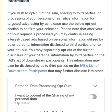
Information
ich realizacji, ponieważ to właśnie one sprawiają
nam w życiu prawdziwą radość, której nigdy nie
If you wish to opt-out of the sale, sharing to third parties, or
jest zbyt wiele. To właśnie spełniające się
processing of your personal or sensitive information for
targeted advertising by us, please use the below opt-out
marzenia dają nam nadzieję i siłę do
section to confirm your selection. Please note that after your
przetrwania kolejnego dnia, tygodnia, miesiąca
opt-out request is processed you may continue seeing
czy roku. Żyjemy przecież w dużej mierze po to,
interest-based ads based on personal information utilized by
us or personal information disclosed to third parties prior to
by marzyć i te marzenia spełniać, nie zaś po to,
your opt-out. You may separately opt-out of the further
by zadręczać się codziennością. Powyższe
disclosure of your personal information by third parties on the
przykłady pokazują bardzo różne oblicza
IAB’s list of downstream participants. This information may
also be disclosed by us to third parties on the
IAB’s List of
spełniania marzeń, ale w obu przypadkach
Downstream Participants
that may further disclose it to other
doprowadziło ono do bardzo pozytywnych
third parties.
rezultatów. Zarówno jeśli chodzi o Cezarego
Personal Data Processing Opt Outs
Barykę, który realizując marzenie swojego ojca
o powrocie o niepodległej ojczyzny, odnalazł w
I want to opt-out of the Sharing of my
personal data.
sobie swoją polską tożsamość, jak i w
Opted In
przypadku Wacława i Klary, którym tak zależało