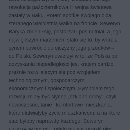
rewolucja październikowa i I wojna światowa
zastały w Baku. Potem spotkał swojego ojca,
steranego wieloletnią walką na froncie. Seweryn
Baryka zmienił się, postarzał i posmutniał, a jego
największym marzeniem stało się to, by wraz z
synem powrócić do ojczyzny jego przodków –
do Polski. Seweryn uwierzył w to, że Polska po
odzyskaniu niepodległości jest krajem bardzo
prężnie rozwijającym się pod względem
technologicznym, gospodarczym,
ekonomicznym i społecznym. Symbolem tego
rozwoju miały być słynne „szklane domy”, czyli
nowoczesne, tanie i komfortowe mieszkania,
które ułatwiałyby życie mieszkańcom, a na które
stać byłoby naprawdę każdego. Seweryn
uwierzył w ten mit i udało mu się zarazić nim