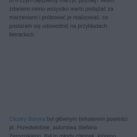
to o czym będziemy marzyć później? Moim
zdaniem mimo wszystko warto podążać za
marzeniami i próbować je realizować, co
postaram się udowodnić na przykładach
literackich.
Cezary Baryka
był głównym bohaterem powieści
pt.
Przedwiośnie,
autorstwa Stefana
Żeromskiego. Był to młody chłopak, którego