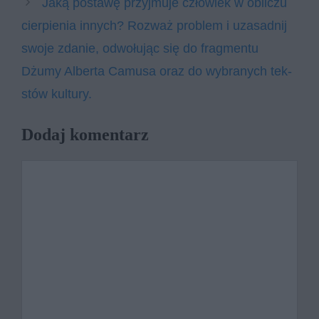
Jaką po­sta­wę przyj­mu­je czło­wiek w ob­li­czu
cier­pie­nia in­nych? Roz­waż pro­blem i uza­sad­nij
swo­je zda­nie, odwołu­jąc się do frag­men­tu
Dżumy Alberta Camusa oraz do wy­bra­nych tek­
stów kul­tu­ry.
Dodaj komentarz
Komentarz