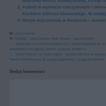
wybranej lektury obowiązkowej, innego u
Podróż w wymiarze rzeczywistym i wewn
Kordiana Juliusza Słowackiego. W swojej
Motyw dojrzewania w literaturze – kontek
Kategorie
opracowania
Tagi
Kordian - opracowanie
,
Mały Książę - opracowanie
Jednostka w systemie totalitarnym. Omów zagadnienie na
odpowiedzi uwzględnij również wybrany kontekst.
Dobro własne czy dobro ogółu – bohater literacki w sytu
Adama Mickiewicza. W swojej odpowiedzi uwzględnij również 
Dodaj komentarz
Komentarz