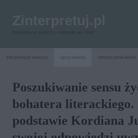
Przejdź
do
Zinterpretuj.pl
treści
Interpretacje wierszy i materiały do nauki
interpretacje wierszy
opracowania
streszczenia lektur
Poszukiwanie sensu życ
bohatera literackiego
podstawie Kordiana Ju
swojej odpowiedzi uwz