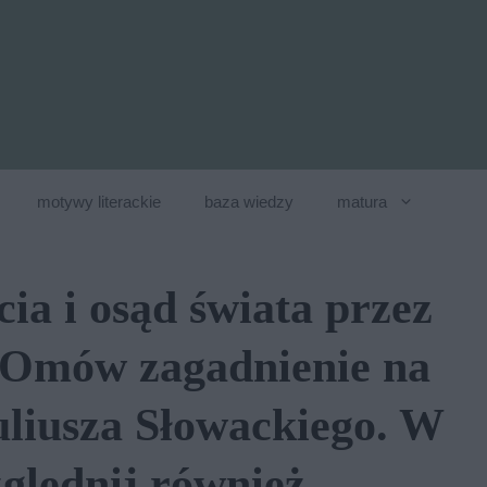
motywy literackie
baza wiedzy
matura
ia i osąd świata przez
. Omów zagadnienie na
liusza Słowackiego. W
ględnij również