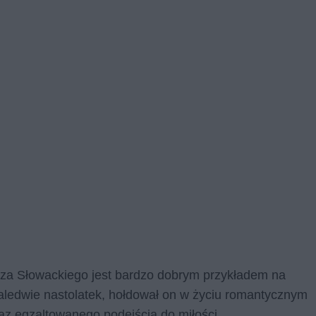
sza Słowackiego jest bardzo dobrym przykładem na
aledwie nastolatek, hołdował on w życiu romantycznym
az egzaltowanego podejścia do miłości.