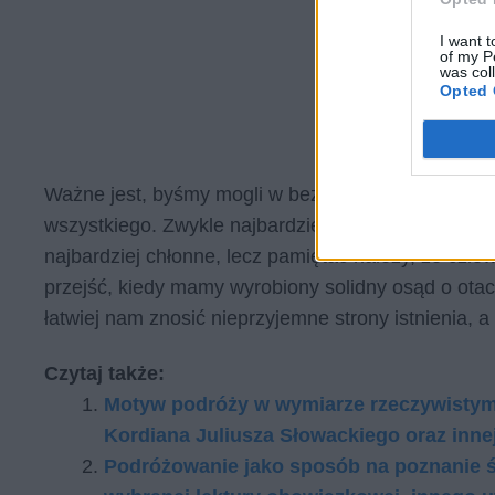
I want t
of my P
was col
Opted 
Ważne jest, byśmy mogli w bezpiecznych warunkac
wszystkiego. Zwykle najbardziej intensywnie robi si
najbardziej chłonne, lecz pamiętać należy, że człow
przejść, kiedy mamy wyrobiony solidny osąd o ot
łatwiej nam znosić nieprzyjemne strony istnienia, 
Czytaj także:
Motyw podróży w wymiarze rzeczywistym
Kordiana Juliusza Słowackiego oraz inne
Podróżowanie jako sposób na poznanie św