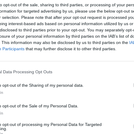
elkiej planecie. Nie zignorował jednak tego sygnału,
to opt-out of the sale, sharing to third parties, or processing of your per
formation for targeted advertising by us, please use the below opt-out s
smiczną podróż i zaczął odwiedzać najróżniejsze
r selection. Please note that after your opt-out request is processed y
a. Dorośli, których spotykał, byli jednak najczęściej
eing interest-based ads based on personal information utilized by us or
blemami.
disclosed to third parties prior to your opt-out. You may separately opt-
losure of your personal information by third parties on the IAB’s list of
. This information may also be disclosed by us to third parties on the
IA
 Lisa, który w prostych słowach wyjaśnił mu znaczenie
Participants
that may further disclose it to other third parties.
 istoty żyjącej. Mały Książę przekonał się, że Róża
ić własne kompleksy, co wynikało z jej niepewności
ć, że pod pewnym względem się rozczarował, jednak
l Data Processing Opt Outs
e w każdej relacji trzeba szanować nie tylko drugą
o opt-out of the Sharing of my personal data.
In
o opt-out of the Sale of my Personal Data.
In
to opt-out of processing my Personal Data for Targeted
ing.
In