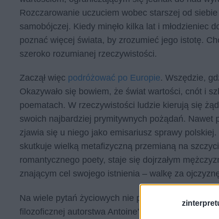
Rozczarowanie uczuciem wobec starszej od siebie 
samobójczej. Kiedy minęło kilka lat i młodzieniec do
poznać więcej świata, by zrozumieć jego istotę. Ch
szeroko rozumianej rzeczywistości.
Zaczął więc
podróżować po Europie
. Wszędzie, gd
Okazywało się bowiem, że świat wartości, cnót i sz
poematach. W rzeczywistości ludzie kierują się ż
swoich najbardziej prymitywnych pożądań. Nawet p
zjawia się u niego jako emisariusz sprawy polskie
skutkuje wielką metafizyczną przemianą na szczy
romantycznego poety, staje się dojrzałym mężczyzn
znającym cel swojego istnienia – walkę za ojczyzn
Na wiele pytań życiowych nie potrafił sobie odpow
zinterpretu
filozoficznej autorstwa Antoine’a de Saint Exupery’