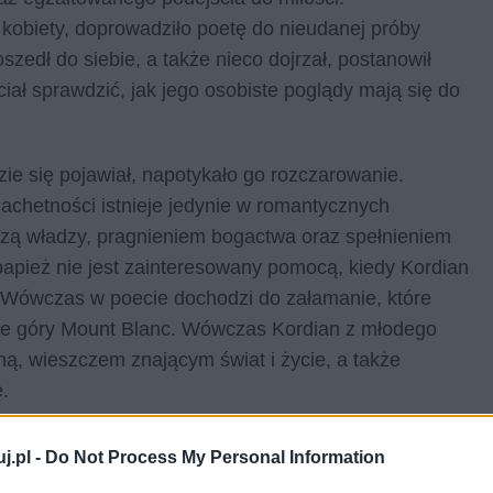
kobiety, doprowadziło poetę do nieudanej próby
szedł do siebie, a także nieco dojrzał, postanowił
ciał sprawdzić, jak jego osobiste poglądy mają się do
zie się pojawiał, napotykało go rozczarowanie.
lachetności istnieje jedynie w romantycznych
ądzą władzy, pragnieniem bogactwa oraz spełnieniem
apież nie jest zainteresowany pomocą, kiedy Kordian
j. Wówczas w poecie dochodzi do załamanie, które
cie góry Mount Blanc. Wówczas Kordian z młodego
ą, wieszczem znającym świat i życie, a także
ę.
iedzieć również
Mały Książę
, tytułowy bohater powiastki
j.pl -
Do Not Process My Personal Information
ego. Chłopczyk nie potrafił rozpoznać, czym jest relacja