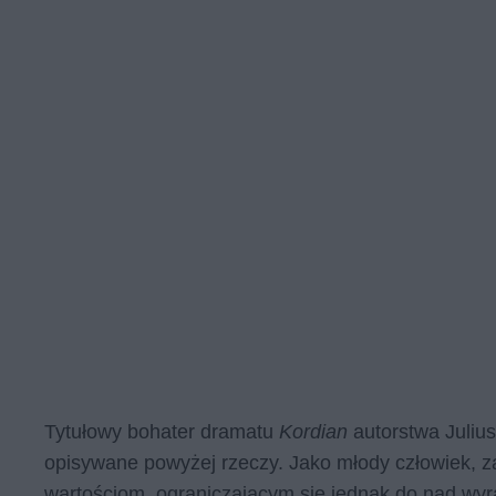
Tytułowy bohater dramatu
Kordian
autorstwa Juliu
opisywane powyżej rzeczy. Jako młody człowiek, z
wartościom, ograniczającym się jednak do nad wyr