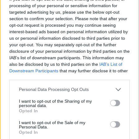
processing of your personal or sensitive information for
Czytaj także:
targeted advertising by us, please use the below opt-out
Dick Sowerby – charakterystyka
section to confirm your selection. Please note that after your
Tajemniczy ogród – czas i miejsce
opt-out request is processed you may continue seeing
interest-based ads based on personal information utilized by
akcji
us or personal information disclosed to third parties prior to
Dlaczego Mary powierzyła Dickowi
your opt-out. You may separately opt-out of the further
swoją tajemnicę? Wyjaśnij decyzję
disclosure of your personal information by third parties on the
IAB’s list of downstream participants. This information may
bohaterki
also be disclosed by us to third parties on the
IAB’s List of
W imieniu Mary napisz list do Ajah.
Downstream Participants
that may further disclose it to other
Opowiedz jej o swoim pobycie w domu
third parties.
wuja
Personal Data Processing Opt Outs
I want to opt-out of the Sharing of my
Kategorie
personal data.
opracowania
Opted In
Tagi
Tajemniczy ogród - opracowanie
I want to opt-out of the Sale of my
Napisz recenzję książki Tajemniczy ogród
Personal Data.
Opted In
W imieniu Mary napisz list do Ajah.