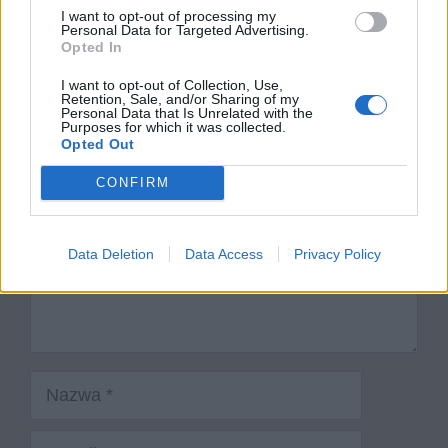
I want to opt-out of processing my
Opowiedz jej o swoim pobycie w domu wuja
Personal Data for Targeted Advertising.
Opted In
Dodaj komentarz
I want to opt-out of Collection, Use,
Retention, Sale, and/or Sharing of my
Personal Data that Is Unrelated with the
Komentarz
Purposes for which it was collected.
Opted Out
CONFIRM
Data Deletion
Data Access
Privacy Policy
Nazwa
E-