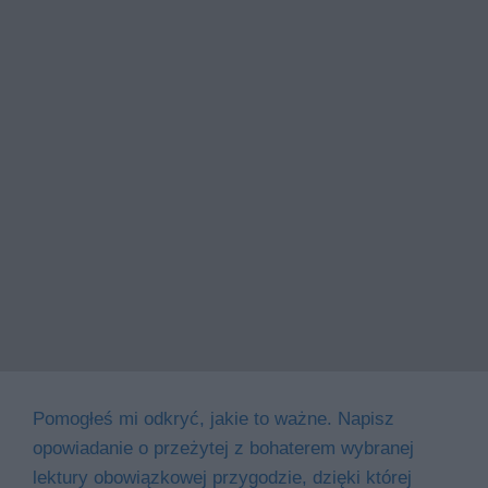
Pomogłeś mi odkryć, jakie to ważne. Napisz
opowiadanie o przeżytej z bohaterem wybranej
lektury obowiązkowej przygodzie, dzięki której