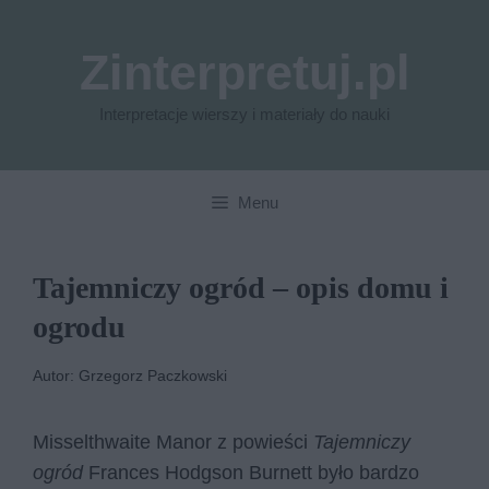
Przejdź
do
Zinterpretuj.pl
treści
Interpretacje wierszy i materiały do nauki
Menu
Tajemniczy ogród – opis domu i
ogrodu
Autor: Grzegorz Paczkowski
Misselthwaite Manor z powieści
Tajemniczy
ogród
Frances Hodgson Burnett było bardzo