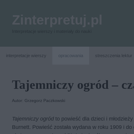
Przejdź
do
Zinterpretuj.pl
treści
Interpretacje wierszy i materiały do nauki
interpretacje wierszy
opracowania
streszczenia lektur
Tajemniczy ogród – cza
Autor: Grzegorz Paczkowski
Tajemniczy ogród
to powieść dla dzieci i młodzież
Burnett. Powieść została wydana w roku 1909 i do dz