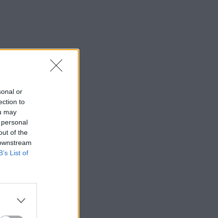
sonal or
ection to
ou may
 personal
out of the
 downstream
B’s List of