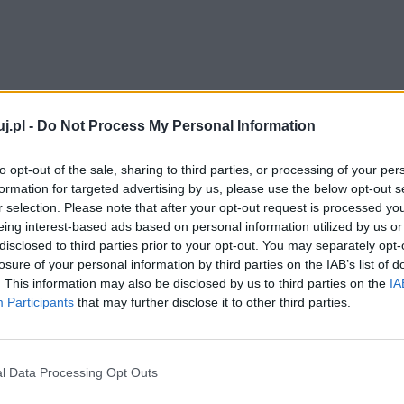
j.pl -
Do Not Process My Personal Information
ej kolonii w Indiach, gdzie cała powieść się
ziców w wyniku epidemii cholery. To wówczas zostaje
to opt-out of the sale, sharing to third parties, or processing of your per
 autorka przenosi czytelników w malowniczy krajobraz
formation for targeted advertising by us, please use the below opt-out s
ald Craven
w czasie jednej ze swoich rozlicznych
r selection. Please note that after your opt-out request is processed y
eing interest-based ads based on personal information utilized by us or
 mężczyzna zaczyna doznawać uczuć, które po jakimś
disclosed to third parties prior to your opt-out. You may separately opt-
 swoim życiu. Wraca jednak do Anglii, do swojej
losure of your personal information by third parties on the IAB’s list of
 wydarzeń fabularnych w
Tajemniczym ogrodzie.
. This information may also be disclosed by us to third parties on the
IA
Participants
that may further disclose it to other third parties.
l Data Processing Opt Outs
tajemnicę? Wyjaśnij decyzję bohaterki