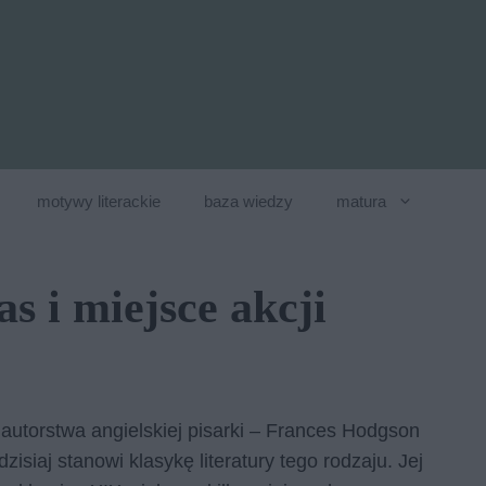
motywy literackie
baza wiedzy
matura
s i miejsce akcji
y autorstwa angielskiej pisarki – Frances Hodgson
isiaj stanowi klasykę literatury tego rodzaju. Jej