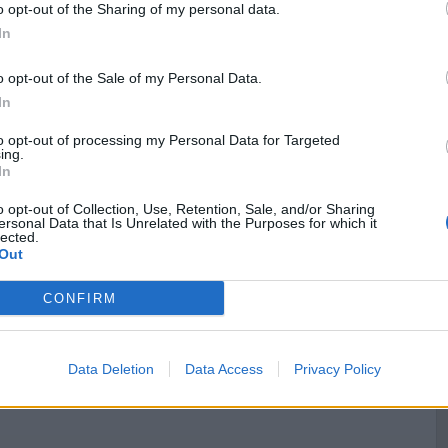
o opt-out of the Sharing of my personal data.
wiedz jej o swoim pobycie w domu wuja
In
o opt-out of the Sale of my Personal Data.
In
to opt-out of processing my Personal Data for Targeted
nij decyzję bohaterki
ing.
In
o opt-out of Collection, Use, Retention, Sale, and/or Sharing
ersonal Data that Is Unrelated with the Purposes for which it
lected.
Out
CONFIRM
Data Deletion
Data Access
Privacy Policy