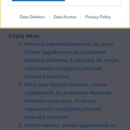
pewną równoległą rzeczywistość duchową,
przenikającą się z naszą. Warto czytać, by
Data Deletion
Data Access
Privacy Policy
zyskać własne zdanie na ten temat.
Czytaj także:
Moralna odpowiedzialność za czyny.
Omów zagadnienie na podstawie
Makbeta Williama Szekspira. W swojej
odpowiedzi uwzględnij również
wybrany kontekst.
Wina jako motyw literacki. Omów
zagadnienie na podstawie Makbeta
Williama Szekspira. W swojej
odpowiedzi uwzględnij również
wybrany kontekst.
Motyw władzy. Omów zagadnienie na