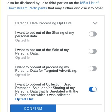
also be disclosed by us to third parties on the
IAB’s List of
najwyższych zaszczytów w państwie, lecz
Downstream Participants
that may further disclose it to other
stworzywszy z niego również niewyobrażalną
third parties.
tyranię. Po raz kolejny można powiedzieć, że
Personal Data Processing Opt Outs
jest to tylko hipoteza i jedna z wielu – choć dość
I want to opt-out of the Sharing of my
kontrowersyjna – droga interpretacji
personal data.
Opted In
legendarnego dzieła. Na tym jednak polega
piękno literatury, że można ją czytać na bardzo
I want to opt-out of the Sale of my
Personal Data.
wiele różnych sposobów.
Opted In
I want to opt-out of processing my
Wpływ świata nadprzyrodzonego na świat realny
Personal Data for Targeted Advertising.
w literaturze jest bardzo częstym motywem,
Opted In
poruszanym przez najwybitniejszych literatów
I want to opt-out of Collection, Use,
Retention, Sale, and/or Sharing of my
różnych epok. Istniały epoki, które wręcz
Personal Data that Is Unrelated with the
Purposes for which it was collected.
przyznawały wyższość światu
Opted Out
nadprzyrodzonemu nad światem realnym. To
CONFIRM
bardzo metafizyczne myślenia, które zakłada