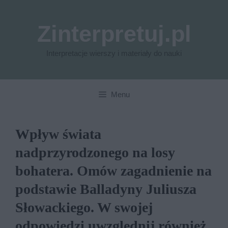
Przejdź
do
Zinterpretuj.pl
treści
Interpretacje wierszy i materiały do nauki
Menu
Wpływ świata
nadprzyrodzonego na losy
bohatera. Omów zagadnienie na
podstawie Balladyny Juliusza
Słowackiego. W swojej
odpowiedzi uwzględnij również