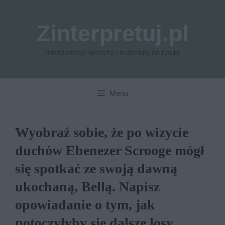
Przejdź
do
Zinterpretuj.pl
treści
Interpretacje wierszy i materiały do nauki
Menu
Wyobraź sobie, że po wizycie
duchów Ebenezer Scrooge mógł
się spotkać ze swoją dawną
ukochaną, Bellą. Napisz
opowiadanie o tym, jak
potoczyłyby się dalsze losy