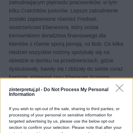
zatrudniającym piętnastu pracowników, w tym
kilku Cratchitów juniorów. Lepsze zatrudnienie
zostało zapewnione również Fredowi,
siostrzeńcowi Ebenezera, który został
kierownikiem doradztwa finansowego dla
klientów z równie sporą pensją, co Bob. Co kilka
niedziel wszystkie rodziny spotykały się na
obiedzie w domku na przedmieściach, gdzie
dyskutowały, bawiły się i zbliżały do siebie coraz
bardziej. Któregoś razu Ebenezer Scrooge
oddalił się od stołu i przypatrzył się wszystkim
zinterpretuj.pl -
Do Not Process My Personal
swoim gościom zza kotary, gdzie popalał fajkę.
Information
W pewnym momencie uśmiechnął się sam do
If you wish to opt-out of the sale, sharing to third parties, or
siebie i pomyślał: „Tak, dopiero teraz jestem
processing of your personal or sensitive information for
szczęśliwy”.
targeted advertising by us, please use the below opt-out
section to confirm your selection. Please note that after your