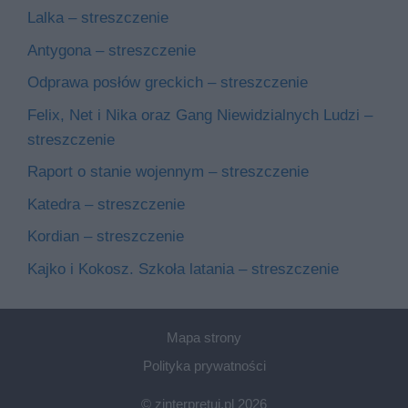
Lalka – streszczenie
Antygona – streszczenie
Odprawa posłów greckich – streszczenie
Felix, Net i Nika oraz Gang Niewidzialnych Ludzi –
streszczenie
Raport o stanie wojennym – streszczenie
Katedra – streszczenie
Kordian – streszczenie
Kajko i Kokosz. Szkoła latania – streszczenie
Mapa strony
Polityka prywatności
© zinterpretuj.pl 2026