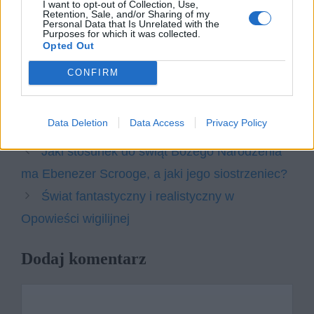
pracy odwołaj się do: wybranej lektury
I want to opt-out of Collection, Use,
Retention, Sale, and/or Sharing of my
obowiązkowej, innego utworu
Personal Data that Is Unrelated with the
Purposes for which it was collected.
literackiego oraz wybranych
Opted Out
kontekstów.
CONFIRM
Kategorie
opracowania
Data Deletion
Data Access
Privacy Policy
Tagi
Opowieść wigilijna - opracowanie
Jaki stosunek do świąt Bożego Narodzenia
ma Ebenezer Scrooge, a jaki jego siostrzeniec?
Świat fantastyczny i realistyczny w
Opowieści wigilijnej
Dodaj komentarz
Komentarz