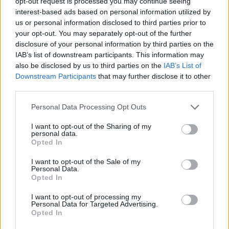
Czytaj także:
opt-out request is processed you may continue seeing
interest-based ads based on personal information utilized by
Napisz rozprawkę, w której rozważysz
us or personal information disclosed to third parties prior to
trafność stwierdzenia, że w trudnej
your opt-out. You may separately opt-out of the further
sytuacji człowiek poznaje samego
disclosure of your personal information by third parties on the
IAB’s list of downstream participants. This information may
siebie. W argumentacji odwołaj się do
also be disclosed by us to third parties on the
IAB’s List of
wybranej lektury obowiązkowej oraz
Downstream Participants
that may further disclose it to other
do innego utworu literackiego.
third parties.
Opowieść wigilijna – bohaterowie
Personal Data Processing Opt Outs
Czy dobra materialne czynią człowieka
I want to opt-out of the Sharing of my
szczęśliwym? Omów zagadnienie na
personal data.
Opted In
podstawie Skąpca Moliera. W swojej
odpowiedzi uwzględnij również
I want to opt-out of the Sale of my
Personal Data.
wybrany kontekst.
Opted In
Krytyka, ośmieszanie, demistyfikacja –
I want to opt-out of processing my
wady i przywary ludzkie, z którymi
Personal Data for Targeted Advertising.
Opted In
walczyli twórcy w różnych epokach. W