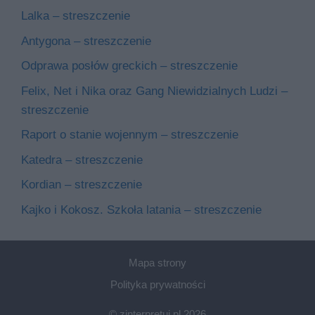
Lalka – streszczenie
Antygona – streszczenie
Odprawa posłów greckich – streszczenie
Felix, Net i Nika oraz Gang Niewidzialnych Ludzi –
streszczenie
Raport o stanie wojennym – streszczenie
Katedra – streszczenie
Kordian – streszczenie
Kajko i Kokosz. Szkoła latania – streszczenie
Mapa strony
Polityka prywatności
© zinterpretuj.pl 2026