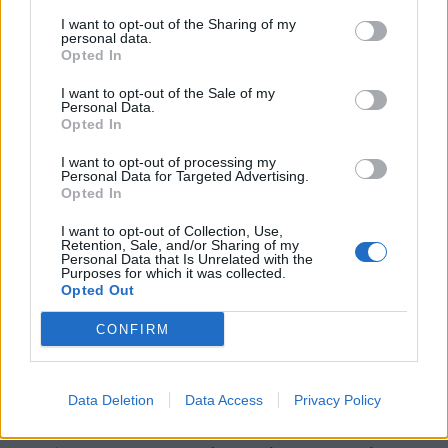
I want to opt-out of the Sharing of my
personal data.
Opted In
I want to opt-out of the Sale of my
Personal Data.
Jak więc widać na przykładzie
Pana
Opted In
Tadeusza
Adama Mickiewicza, kraj dzieciństwa
I want to opt-out of processing my
ma ogromne znaczenie dla kształtowania się
Personal Data for Targeted Advertising.
Opted In
charakteru, wartości oraz poczucia estetyki i w
ogóle wrażliwości każdego człowieka. Być może
I want to opt-out of Collection, Use,
Retention, Sale, and/or Sharing of my
gdyby nasz wieszcz narodowy urodził się i
Personal Data that Is Unrelated with the
Purposes for which it was collected.
wychowywał w innym miejscu, nie odczuwałby
Opted Out
zanim w czasie emigracji takiej tęsknoty, by tak
CONFIRM
dokładnie sportretować je w dziele i by zagrało
ono właściwie główną rolę w utworze, który od
prawie dwustu lat uważany jest za jedno z
Data Deletion
Data Access
Privacy Policy
największych arcydzieł literatury narodowej.