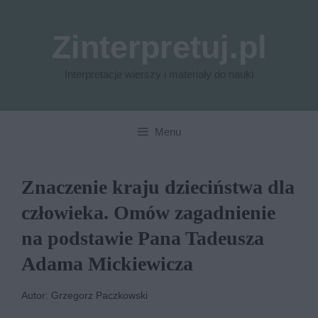
Przejdź
do
Zinterpretuj.pl
treści
Interpretacje wierszy i materiały do nauki
Menu
Znaczenie kraju dzieciństwa dla
człowieka. Omów zagadnienie
na podstawie Pana Tadeusza
Adama Mickiewicza
Autor: Grzegorz Paczkowski