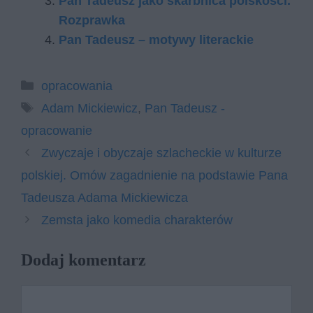
Pan Tadeusz jako skarbnica polskości.
Rozprawka
Pan Tadeusz – motywy literackie
Kategorie
opracowania
Tagi
Adam Mickiewicz
,
Pan Tadeusz -
opracowanie
Zwyczaje i obyczaje szlacheckie w kulturze
polskiej. Omów zagadnienie na podstawie Pana
Tadeusza Adama Mickiewicza
Zemsta jako komedia charakterów
Dodaj komentarz
Komentarz