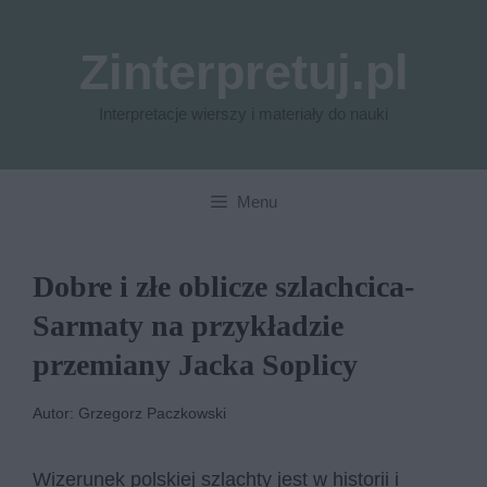
Przejdź
do
Zinterpretuj.pl
treści
Interpretacje wierszy i materiały do nauki
Menu
Dobre i złe oblicze szlachcica-
Sarmaty na przykładzie
przemiany Jacka Soplicy
Autor: Grzegorz Paczkowski
Wizerunek polskiej szlachty jest w historii i