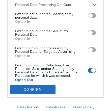
Personal Data Processing Opt Outs
Porywczość i nieumiejętność poradzenia sobie z
I want to opt-out of the Sharing of my
personal data.
własnym bólem Jacka Soplicy, prowadzą do
Opted In
tragicznych konsekwencji – z jego ręki ginie
I want to opt-out of the Sale of my
Stolnik, a w wyniku nieszczęśliwego zbiegu
Personal Data.
Opted In
okoliczności, Soplica zostaje oskarżony o
zorganizowanie napaści Moskali na zamek
I want to opt-out of processing my
Personal Data for Targeted Advertising.
Horeszków,co z kolei staje się zarzewiem
Opted In
wielkiego konfliktu pomiędzy Horeszkami i
I want to opt-out of Collection, Use,
Soplicami. Wszystko przez nieumiejętność
Retention, Sale, and/or Sharing of my
Personal Data that Is Unrelated with the
pogodzenia się z odmową, niepowodzeniem,
Purposes for which it was collected.
Opted Out
niemożnością zrealizowania własnego
zamierzenia.
CONFIRM
Jacek Soplica mieści w sobie zarówno
Data Deletion
Data Access
Privacy Policy
pozytywne, jak i negatywne cechy polskiego