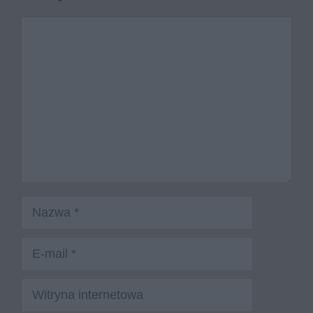
Komentarz
Nazwa
E-
mail
Witryna
internetowa