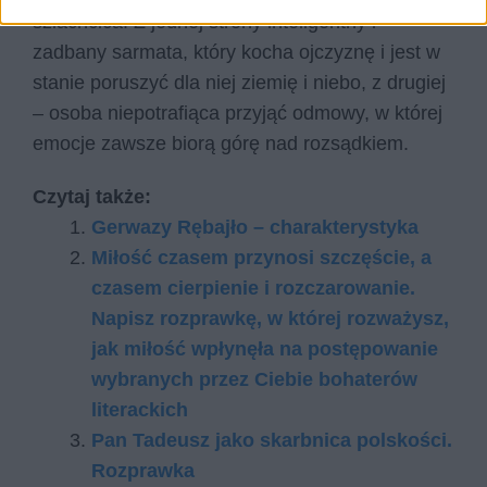
szlachcica. Z jednej strony inteligentny i
zadbany sarmata, który kocha ojczyznę i jest w
stanie poruszyć dla niej ziemię i niebo, z drugiej
– osoba niepotrafiąca przyjąć odmowy, w której
emocje zawsze biorą górę nad rozsądkiem.
Czytaj także:
Gerwazy Rębajło – charakterystyka
Miłość czasem przynosi szczęście, a
czasem cierpienie i rozczarowanie.
Napisz rozprawkę, w której rozważysz,
jak miłość wpłynęła na postępowanie
wybranych przez Ciebie bohaterów
literackich
Pan Tadeusz jako skarbnica polskości.
Rozprawka