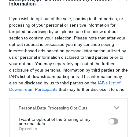
Information
If you wish to opt-out of the sale, sharing to third parties, or
Literatura różnych czasów, epok i narodów
processing of your personal or sensitive information for
targeted advertising by us, please use the below opt-out
pokazuje, że na świecie nie istnieje żadna wina,
section to confirm your selection. Please note that after your
żadne przestępstwo i żaden zły uczynek, które
opt-out request is processed you may continue seeing
pozostaną bez konsekwencji. Człowiek może
interest-based ads based on personal information utilized by
us or personal information disclosed to third parties prior to
ujść złapania na gorącym uczynku, może nawet
your opt-out. You may separately opt-out of the further
uniknąć więzienia, lecz jego czyn będzie śledził
disclosure of your personal information by third parties on the
go dotąd, aż kara nie dokona się w taki czy inny
IAB’s list of downstream participants. This information may
also be disclosed by us to third parties on the
IAB’s List of
sposób. Nie musi to być zresztą kara w
Downstream Participants
that may further disclose it to other
popularnym tego słowa rozumieniu. Karą może
third parties.
być nieznośne życie poród dręczących wyrzutów
Personal Data Processing Opt Outs
sumienia, samotność. Nie ma winy bez kary i
konsekwencje zawsze muszą zostać
I want to opt-out of the Sharing of my
personal data.
wyciągnięte, nie tylko dlatego, by całe
Opted In
społeczeństwa mogły żyć w harmonii, lecz by