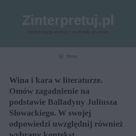
Przejdź
do
Zinterpretuj.pl
treści
Interpretacje wierszy i materiały do nauki
Menu
Wina i kara w literaturze.
Omów zagadnienie na
podstawie Balladyny Juliusza
Słowackiego. W swojej
odpowiedzi uwzględnij również
wybrany kontekst.