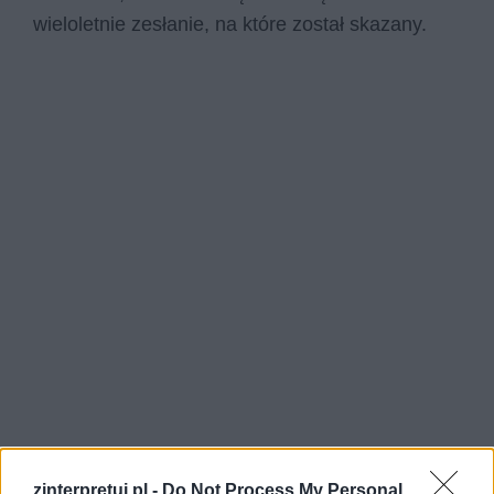
wieloletnie zesłanie, na które został skazany.
zinterpretuj.pl -
Do Not Process My Personal