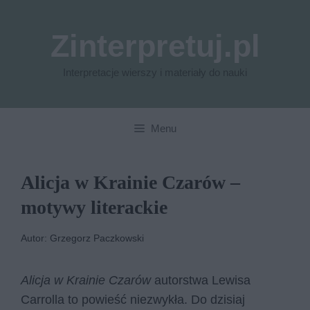
Przejdź
do
Zinterpretuj.pl
treści
Interpretacje wierszy i materiały do nauki
Menu
Alicja w Krainie Czarów –
motywy literackie
Autor: Grzegorz Paczkowski
Alicja w Krainie Czarów
autorstwa Lewisa
Carrolla to powieść niezwykła. Do dzisiaj