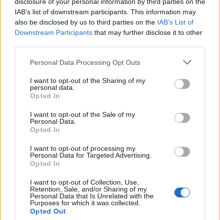
disclosure of your personal information by third parties on the
IAB’s list of downstream participants. This information may
also be disclosed by us to third parties on the
IAB’s List of
Downstream Participants
that may further disclose it to other
third parties.
Motyw snu
Personal Data Processing Opt Outs
Całej powieści Lewisa Carrolla i całej wizycie
I want to opt-out of the Sharing of my
personal data.
Alicji w Krainie Czarów towarzyszy bardzo
Opted In
specyficzny, oniryczny właśnie, klimat i nastrój.
I want to opt-out of the Sale of my
Pomijając już fakt, że całą przygoda ostatecznie
Personal Data.
Opted In
okazała się snem, to jednak warto zwrócić
uwagę na wszystkie elementy, które mogły na to
I want to opt-out of processing my
Personal Data for Targeted Advertising.
wcześniej wskazywać. Czy bowiem Kraina
Opted In
Czarów nie kojarzy się właśnie z sennymi
I want to opt-out of Collection, Use,
marzeniami, w których najczęściej znajdujemy
Retention, Sale, and/or Sharing of my
Personal Data that Is Unrelated with the
się w przestrzeni, w której nie obowiązują
Purposes for which it was collected.
Opted Out
zasady i prawa znane nam i respektowane na