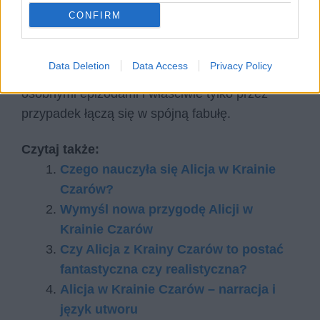
jawie? Oniryczny jest również sposób opisu akcji
CONFIRM
i wydarzeń w powieści. Czytelnik ma wrażenie
„płynięcia” przez kolejne przygody wraz z
Data Deletion
Data Access
Privacy Policy
bohaterką. Przygody, które mogłyby być
osobnymi epizodami i właściwie tylko przez
przypadek łączą się w spójną fabułę.
Czytaj także:
Czego nauczyła się Alicja w Krainie
Czarów?
Wymyśl nowa przygodę Alicji w
Krainie Czarów
Czy Alicja z Krainy Czarów to postać
fantastyczna czy realistyczna?
Alicja w Krainie Czarów – narracja i
język utworu