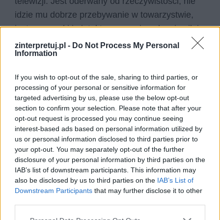
telewizji. Jest oderwany od rzeczywistości, nie
idzie mu dobrze przebywanie w towarzystwie,
jest arogancki i nietaktowny. amię zakaz i usiłuje
nadać się w telewizji, która jest przeznaczona do
zinterpretuj.pl -
Do Not Process My Personal
Information
przyszłej emisji czekolady. Zmniejsza go to do
wysokości jednego cala, a później maszyny
If you wish to opt-out of the sale, sharing to third parties, or
rozciągają go do wysokości dziesięciu stóp.
processing of your personal or sensitive information for
targeted advertising by us, please use the below opt-out
Dziadek Joe
section to confirm your selection. Please note that after your
opt-out request is processed you may continue seeing
interest-based ads based on personal information utilized by
Dziadek Charliego, który wspiera go w dążeniu
us or personal information disclosed to third parties prior to
do jego marzeń. To dobry staruszek, który
your opt-out. You may separately opt-out of the further
przekazuje chłopcu swoje ostatnie
disclosure of your personal information by third parties on the
IAB’s list of downstream participants. This information may
oszczędności, by ten mógł kupić czekoladę i
also be disclosed by us to third parties on the
IAB’s List of
jeszcze raz spróbować zdobyć Złoty Talon. Lubi
Downstream Participants
that may further disclose it to other
spędzać czas z wnukiem i opowiadać mu
third parties.
magiczne historie. To jego wybiera chłopiec do