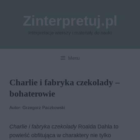
Przejdź
do
Zinterpretuj.pl
treści
Interpretacje wierszy i materiały do nauki
Menu
Charlie i fabryka czekolady –
bohaterowie
Autor: Grzegorz Paczkowski
Charlie i fabryka czekolady
Roalda Dahla to
powieść obfitująca w charaktery nie tylko