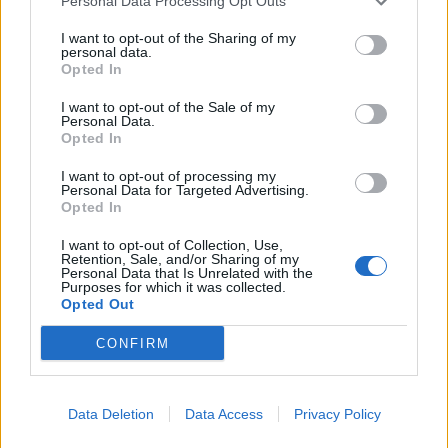
Personal Data Processing Opt Outs
wspólnej wycieczki o fabryki czekolady.
I want to opt-out of the Sharing of my
personal data.
Umpa-Lumpy
Opted In
I want to opt-out of the Sale of my
Tajemniczy ludek, który pracuje w fabryce
Personal Data.
Opted In
czekolady. To bardzo mali ludzie o różowej
skórze i białych równych zębach. Willy Wonka
I want to opt-out of processing my
Personal Data for Targeted Advertising.
znalazł ich w Umpalandii, gdzie musieli kryć się
Opted In
przed drapieżnikami. Zaproponował im
I want to opt-out of Collection, Use,
schronienie oraz pracę, a Umpa-Lumpy zgodziły
Retention, Sale, and/or Sharing of my
Personal Data that Is Unrelated with the
się, za jedyną zapłatę wyznaczając
Purposes for which it was collected.
Opted Out
nieograniczony dostęp do ziaren kakaowca. Były
pracownikami rzetelnymi i lojalnymi, a przy tym
CONFIRM
wiecznie rozbawionymi istotami, które płatały
figle.
Data Deletion
Data Access
Privacy Policy