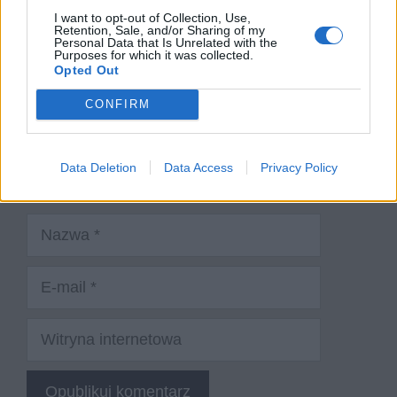
I want to opt-out of Collection, Use,
Retention, Sale, and/or Sharing of my
Personal Data that Is Unrelated with the
Purposes for which it was collected.
Opted Out
CONFIRM
Data Deletion
Data Access
Privacy Policy
Nazwa
E-
mail
Witryna
internetowa