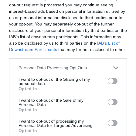
Opowiedz, jak zachowywał się Willy
opt-out request is processed you may continue seeing
Wonka wobec swoich gości
interest-based ads based on personal information utilized by
us or personal information disclosed to third parties prior to
Charlie i fabryka czekolady – plan
your opt-out. You may separately opt-out of the further
wydarzeń
disclosure of your personal information by third parties on the
Co skłoniło Willego Wonka do
IAB’s list of downstream participants. This information may
also be disclosed by us to third parties on the
IAB’s List of
otwarcia fabryki czekolady?
Downstream Participants
that may further disclose it to other
Opis fabryki czekolady Wonki
third parties.
Personal Data Processing Opt Outs
Kategorie
opracowania
I want to opt-out of the Sharing of my
Tagi
Charlie i fabryka czekolady - opracowanie
personal data.
Opted In
Veruca Salt – charakterystyka
I want to opt-out of the Sale of my
Mike Teavee – charakterystyka
Personal Data.
Opted In
Dodaj komentarz
I want to opt-out of processing my
Personal Data for Targeted Advertising.
Opted In
Komentarz