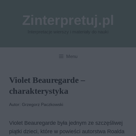
Przejdź
do
Zinterpretuj.pl
treści
Interpretacje wierszy i materiały do nauki
Menu
Violet Beauregarde –
charakterystyka
Autor: Grzegorz Paczkowski
Violet Beauregarde była jednym ze szczęśliwej
piątki dzieci, które w powieści autorstwa Roalda