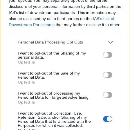
your opt-out. You may separately opt-out of the further
disclosure of your personal information by third parties on the
IAB’s list of downstream participants. This information may
Kategorie
opracowania
also be disclosed by us to third parties on the
IAB’s List of
Tagi
Downstream Participants
that may further disclose it to other
Akademia Pana Kleksa - opracowanie
third parties.
Opis psiego raju z Akademii Pana Kleksa
Personal Data Processing Opt Outs
Alicja w Krainie Czarów – narracja i język
utworu
I want to opt-out of the Sharing of my
personal data.
Opted In
Dodaj komentarz
I want to opt-out of the Sale of my
Personal Data.
Opted In
Komentarz
I want to opt-out of processing my
Personal Data for Targeted Advertising.
Opted In
I want to opt-out of Collection, Use,
Retention, Sale, and/or Sharing of my
Personal Data that Is Unrelated with the
Purposes for which it was collected.