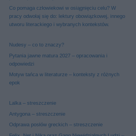
Co pomaga człowiekowi w osiągnięciu celu? W
pracy odwołaj się do: lektury obowiązkowej, innego
utworu literackiego i wybranych kontekstów.
Nudesy – co to znaczy?
Pytania jawne matura 2027 – opracowania i
odpowiedzi
Motyw tańca w literaturze – konteksty z różnych
epok
Lalka – streszczenie
Antygona – streszczenie
Odprawa posłów greckich – streszczenie
Felix, Net i Nika oraz Gang Niewidzialnych Ludzi –