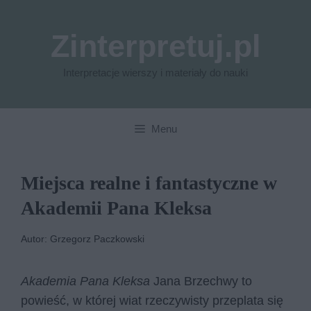
Przejdź
do
Zinterpretuj.pl
treści
Interpretacje wierszy i materiały do nauki
Menu
Miejsca realne i fantastyczne w
Akademii Pana Kleksa
Autor: Grzegorz Paczkowski
Akademia Pana Kleksa
Jana Brzechwy to
powieść, w której wiat rzeczywisty przeplata się