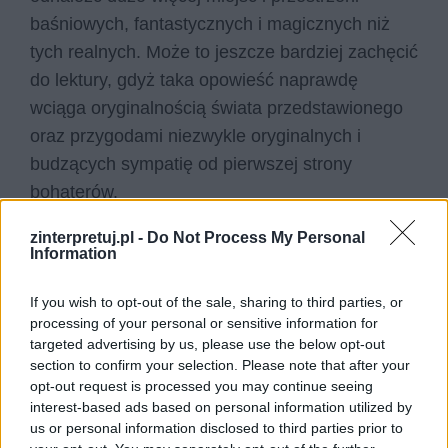
baśniowych, fantastycznych i magicznych niż
tych realnych. Może to jeszcze bardziej zachęcić
do lektury, gdyż taka opowieść naprawdę
wciąga oryginalnością świata przedstawionego
oraz przygodami niezwykle oryginalnych i
budzących sympatię od pierwszej strony
bohaterów.
zinterpretuj.pl -
Do Not Process My Personal
Czytaj także:
Information
Adaś Niezgódka – charakterystyka
Akademia pana Kleksa – bohaterowie
If you wish to opt-out of the sale, sharing to third parties, or
processing of your personal or sensitive information for
Napisz opowiadanie o Twojej wizycie
targeted advertising by us, please use the below opt-out
w akademii pana Kleksa
section to confirm your selection. Please note that after your
Napisz list zachęcający do
opt-out request is processed you may continue seeing
interest-based ads based on personal information utilized by
przeczytania książki Akademia pana
us or personal information disclosed to third parties prior to
Kleksa